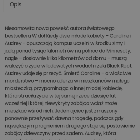
Opis
Niesamowita nowa powieść autora światowego
bestsellera W dół Kiedy dwie młode kobiety – Caroline i
Audrey – opuszczają kampus uczelni w środku zimy i
jadą ponad tysiąc kilometrów na północ do Minnesoty,
nagle – dosłownie kilka kilometrów od domu – muszą
walczyć o życie w lodowatych wodach rzeki Black Root.
Audrey udaje się przeżyć. Śmierć Caroline – a właściwie
morderstwo – mocno uderza w mieszkańców małego
miasteczka, przypominając o innej młodej kobiecie,
która straciła życie w tej samej rzece dziesięć lat
wcześniej i której niewykryty zabójca wciąż może
mieszkać wśród nich. Jeden ojciec jest zmuszony
ponownie przeżywać dawną tragedię, podczas gdy
największym pragnieniem drugiego staje się postawienie
zabójcy dziewczyny przed sądem. Audrey, która