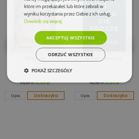
które im przekazałeś lub które zebrali w
wyniku korzystania przez Ciebie z ich usług.
Dowiedz się więcej
AKCEPTUJ WSZYSTKIE
ODRZUĆ WSZYSTKIE
Oślepiona
O jedno cię proszę
POKAŻ SZCZEGÓŁY
10,95 zł
13,95 zł
39,80 zł
42,90 zł
Niezbędne
Wydajność
Opis
Do koszyka
Opis
Do koszyka
Targetowanie
Funkcjonalność
Niesklasyfikowane