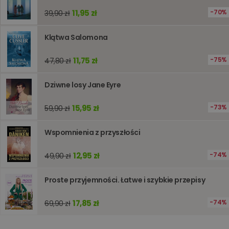
przeznac
używany
11,95 zł
70%
39,90 zł
obsługi
zmiennyc
użytkown
Klątwa Salomona
Zwykle je
liczba
generow
11,75 zł
losowo,
75%
47,80 zł
jej użyc
być spec
dla witry
Dziwne losy Jane Eyre
dobrym
przykład
utrzymy
15,95 zł
73%
59,90 zł
statusu
zalogow
użytkow
między
Wspomnienia z przyszłości
stronami
12,95 zł
74%
49,90 zł
Dostawca
/
Okres
Proste przyjemności. Łatwe i szybkie przepisy
Nazwa
Opis
Domena
przechowywania
_ga_Q25NFDH6D8
.www.oczytani.pl
1 miesiąc
Ten plik
Dostawca
/
Okres
17,85 zł
74%
69,90 zł
Nazwa
Opis
cookie je
Domena
przechowywania
używany
przez Go
_ga_PF5CNRJ3W2
.oczytani.pl
1 rok 1 miesiąc
Ten plik cookie
Analytics