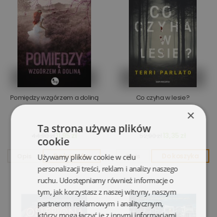
Pomiędzy wzgórzem a doliną
Co czyha w lesie?
×
Ta strona używa plików
11,95 zł
13,35 zł
44,90 zł
52,90 zł
cookie
Opis
Do koszyka
Opis
Do koszyka
Używamy plików cookie w celu
personalizacji treści, reklam i analizy naszego
ruchu. Udostępniamy również informacje o
tym, jak korzystasz z naszej witryny, naszym
partnerom reklamowym i analitycznym,
którzy mogą łączyć je z innymi informacjami,