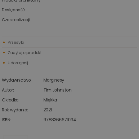
Produkt archiwalny
Dostępność:
Czas realizacji:
Przesyłki
Zapytaj o produkt
Udostępnij
Wydawnictwo:
Marginesy
Autor:
Tim Johnston
Okładka:
Miękka
Rok wydania:
2021
ISBN:
9788366671034