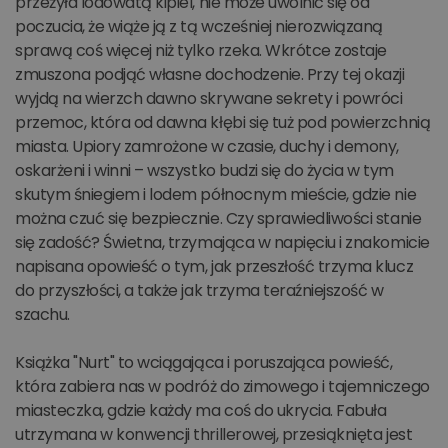
przeżyła lodowatą kipiel, nie może uwolnić się od
poczucia, że ​​wiąże ją z tą wcześniej nierozwiązaną
sprawą coś więcej niż tylko rzeka. Wkrótce zostaje
zmuszona podjąć własne dochodzenie. Przy tej okazji
wyjdą na wierzch dawno skrywane sekrety i powróci
przemoc, która od dawna kłębi się tuż pod powierzchnią
miasta. Upiory zamrożone w czasie, duchy i demony,
oskarżeni i winni – wszystko budzi się do życia w tym
skutym śniegiem i lodem północnym mieście, gdzie nie
można czuć się bezpiecznie. Czy sprawiedliwości stanie
się zadość? Świetna, trzymająca w napięciu i znakomicie
napisana opowieść o tym, jak przeszłość trzyma klucz
do przyszłości, a także jak trzyma teraźniejszość w
szachu.
Książka "Nurt" to wciągająca i poruszająca powieść,
która zabiera nas w podróż do zimowego i tajemniczego
miasteczka, gdzie każdy ma coś do ukrycia. Fabuła
utrzymana w konwencji thrillerowej, przesiąknięta jest