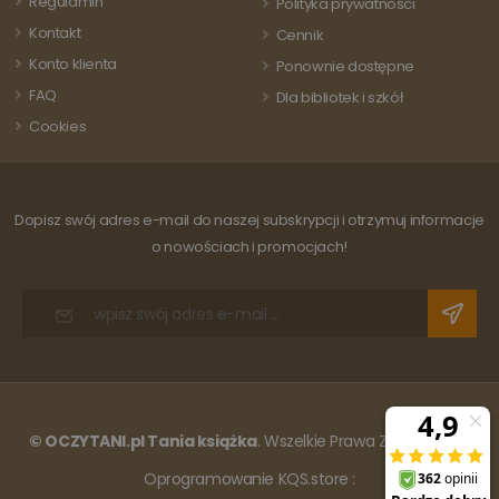
Regulamin
Polityka prywatności
witrynie i służy
do obliczania
Kontakt
Cennik
danych
dotyczących
Konto klienta
Ponownie dostępne
odwiedzających
sesji i kampanii
FAQ
Dla bibliotek i szkół
na potrzeby
raportów
Cookies
analitycznych
witryn.
Dopisz swój adres e-mail do naszej subskrypcji i otrzymuj informacje
o nowościach i promocjach!
© OCZYTANI.pl Tania książka
. Wszelkie Prawa Zastrzeżone.
Oprogramowanie KQS.store
: