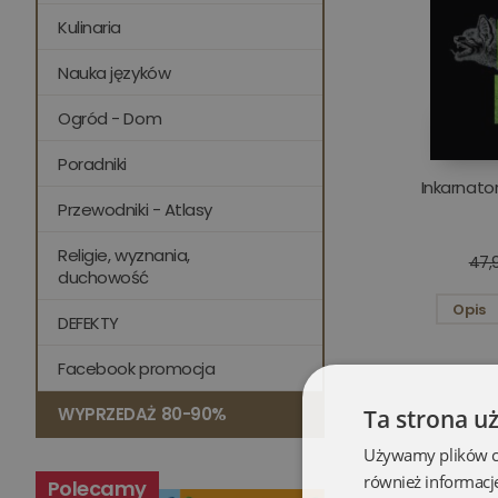
Kulinaria
Nauka języków
Ogród - Dom
Poradniki
Inkarnato
Przewodniki - Atlasy
Religie, wyznania,
47,9
duchowość
Opis
DEFEKTY
Facebook promocja
WYPRZEDAŻ 80-90%
Ta strona u
Używamy plików coo
również informacj
Polecamy