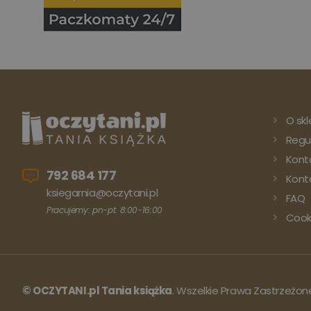
O skl
Regu
Kont
792 684 177
Konto
ksiegarnia@oczytani.pl
FAQ
Pracujemy: pn-pt: 8:00-16:00
Cook
© OCZYTANI.pl Tania książka
. Wszelkie Prawa Zastrzeżon