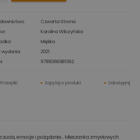
dawnictwo:
Czwarta Strona
or:
Karolina Wilczyńska
adka:
Miękka
 wydania:
2021
N:
9788366981362
Przesyłki
Zapytaj o produkt
Udostępnij
o uczucia, emocje i pożądanie... Mieszanka zmysłowych