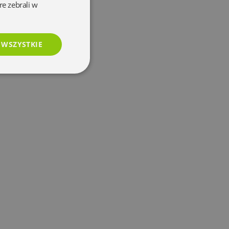
re zebrali w
 WSZYSTKIE
esklasyfikowane
e
użytkownika i