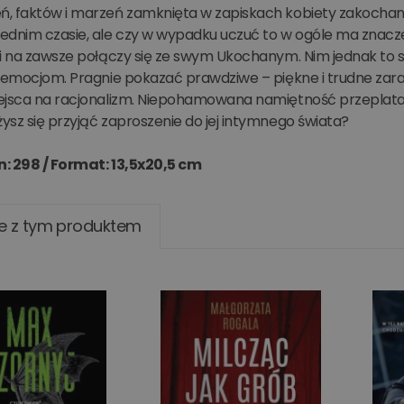
 faktów i marzeń zamknięta w zapiskach kobiety zakochanej b
ednim czasie, ale czy w wypadku uczuć to w ogóle ma znacze
i na zawsze połączy się ze swym Ukochanym. Nim jednak to s
e emocjom. Pragnie pokazać prawdziwe – piękne i trudne zara
ejsca na racjonalizm. Niepohamowana namiętność przeplata s
sz się przyjąć zaproszenie do jej intymnego świata?
n: 298 /
Format: 13,5x20,5 cm
e z tym produktem