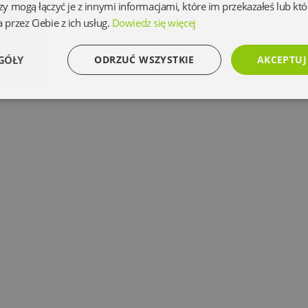
zy mogą łączyć je z innymi informacjami, które im przekazałeś lub któ
 przez Ciebie z ich usług.
Dowiedz się więcej
GÓŁY
ODRZUĆ WSZYSTKIE
AKCEPTUJ
Wydajność
Targetowanie
Funkcjonalność
Ni
Niezbędne
Wydajność
Targetowanie
Funkcjonalność
Niesklasyfikowan
 umożliwiają korzystanie z podstawowych funkcji strony internetowej, takich jak logowanie 
ez niezbędnych plików cookie nie można prawidłowo korzystać ze strony internetowej.
Dostawca
/
Okres
Opis
Domena
przechowywania
www.oczytani.pl
1 miesiąc
www.oczytani.pl
1 miesiąc