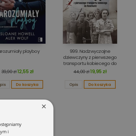
arozumiały playboy
999. Nadzwyczajne
dziewczyny z pierwszego
transportu kobiecego do
Auschwitz
12,55 zł
19,95 zł
39,90 zł
44,00 zł
pis
Do koszyka
Opis
Do koszyka
×
dostępniamy
wym i