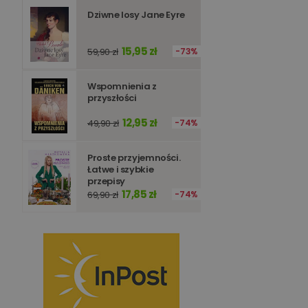
Dziwne losy Jane Eyre
15,95 zł
59,90 zł
73%
Wspomnienia z
przyszłości
12,95 zł
49,90 zł
74%
Proste przyjemności.
Łatwe i szybkie
przepisy
17,85 zł
69,90 zł
74%