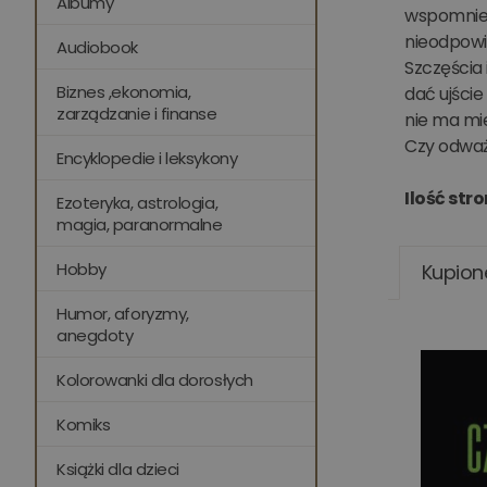
Albumy
wspomnień,
nieodpowi
Audiobook
Szczęścia 
Biznes ,ekonomia,
dać ujści
zarządzanie i finanse
nie ma mi
Czy odważy
Encyklopedie i leksykony
Ilość stro
Ezoteryka, astrologia,
magia, paranormalne
Hobby
Kupion
Humor, aforyzmy,
anegdoty
Kolorowanki dla dorosłych
Komiks
Książki dla dzieci