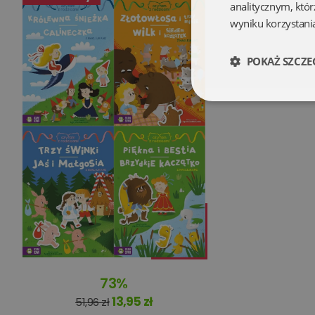
analitycznym, któr
wyniku korzystania
POKAŻ SZCZE
Niezbędne
Niezbędne pliki cookie
zarządzanie kontem. B
Nazwa
73%
kqs_koszyk
13,95 zł
51,96 zł
kqs_panel