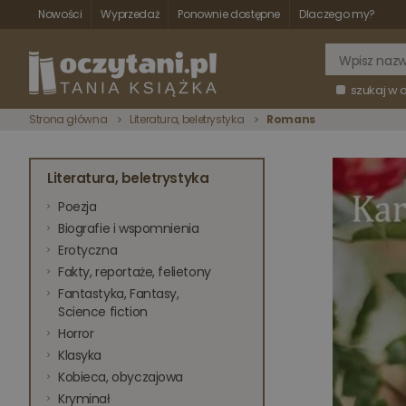
Nowości
Wyprzedaż
Ponownie dostępne
Dlaczego my?
szukaj w 
Strona główna
Literatura, beletrystyka
Romans
Literatura, beletrystyka
Poezja
Biografie i wspomnienia
Erotyczna
Fakty, reportaże, felietony
Fantastyka, Fantasy,
Science fiction
Horror
Klasyka
Kobieca, obyczajowa
Kryminał