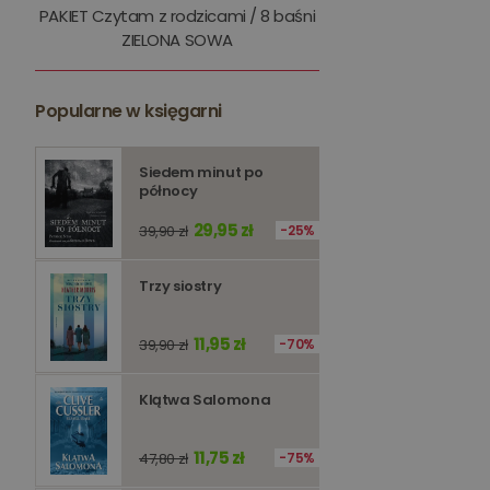
PAKIET Czytam z rodzicami / 8 baśni
kqs_token
ZIELONA SOWA
kqs_przechowalnia
Popularne w księgarni
licznik
Polityce 
Siedem minut po
PHPSESSID
północy
29,95 zł
39,90 zł
25%
Trzy siostry
Nazwa
Nazwa
11,95 zł
39,90 zł
70%
_ga_Q25NFDH6D8
_ga_PF5CNRJ3W2
Klątwa Salomona
_gid
_ga
11,75 zł
47,80 zł
75%