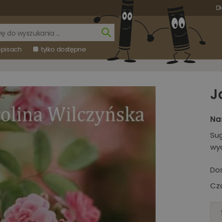
Dl
opisach
tylko dostępne
J
Na
Su
wy
Do
Cza