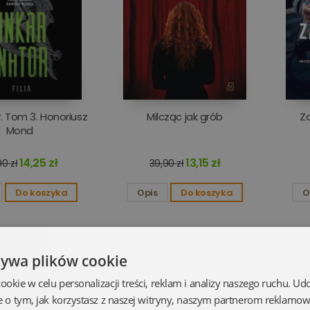
r. Tom 3. Honoriusz
Milcząc jak grób
Z
Mond
14,25 zł
13,15 zł
0 zł
39,90 zł
Do koszyka
Opis
Do koszyka
O
żywa plików cookie
kie w celu personalizacji treści, reklam i analizy naszego ruchu. U
e o tym, jak korzystasz z naszej witryny, naszym partnerom reklamo