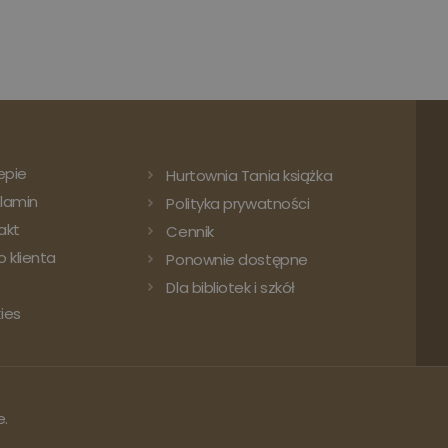
epie
Hurtownia Tania książka
lamin
Polityka prywatności
akt
Cennik
 klienta
Ponownie dostępne
Dla bibliotek i szkół
ies
e.