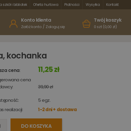
a szkół i bibliotek
Oferta hurtowa
Płatności
Wysyłka
Kontakt
Konto klienta
Twój koszyk
/
Załóż konto
Zaloguj się
0 szt (0,00 zł)
a, kochanka
11,25 zł
sza cena
:
gerowana cena
dawcy:
39,90 zł
stępność:
5
egz.
s realizacji:
1-2 dni + dostawa
DO KOSZYKA