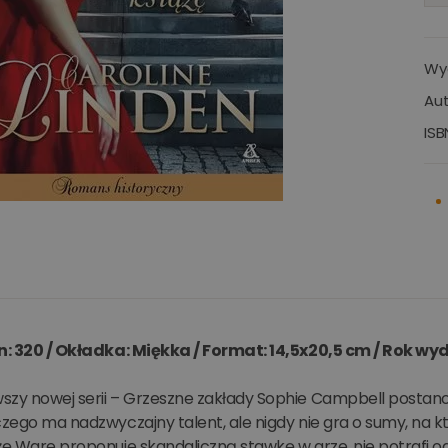
Wy
Aut
ISB
on: 320 / Okładka: Miękka / Format: 14,5x20,5 cm / Rok wy
zy nowej serii – Grzeszne zakłady Sophie Campbell postanow
czego ma nadzwyczajny talent, ale nigdy nie gra o sumy, na 
żę Ware proponuje skandaliczną stawkę w grze, nie potrafi od