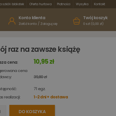
a szkół i bibliotek
Oferta hurtowa
Płatności
Wysyłka
Kontakt
Konto klienta
Twój koszyk
/
Załóż konto
Zaloguj się
0 szt (0,00 zł)
ój raz na zawsze książę
10,95 zł
sza cena
:
gerowana cena
dawcy:
39,80 zł
stępność:
71
egz.
s realizacji:
1-2 dni + dostawa
DO KOSZYKA