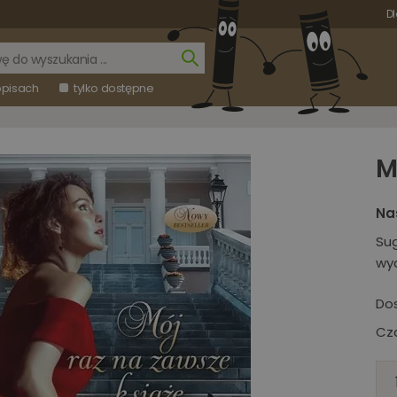
Dl
opisach
tylko dostępne
M
Na
Su
wy
Do
Cza