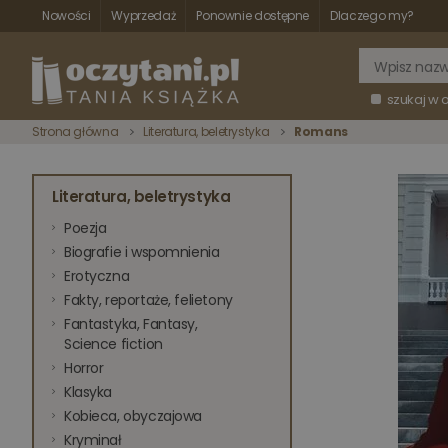
Nowości
Wyprzedaż
Ponownie dostępne
Dlaczego my?
szukaj w 
Strona główna
Literatura, beletrystyka
Romans
Literatura, beletrystyka
Poezja
Biografie i wspomnienia
Erotyczna
Fakty, reportaże, felietony
Fantastyka, Fantasy,
Science fiction
Horror
Klasyka
Kobieca, obyczajowa
Kryminał