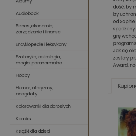
Albumy
dość, by m
Audiobook
by uchron
od Sophie 
Biznes ,ekonomia,
spędzony z
zarządzanie i finanse
grę wchod
programis
Encyklopedie i leksykony
Jak się ok
Ezoteryka, astrologia,
zostały p
magia, paranormalne
Award, na
Hobby
Kupion
Humor, aforyzmy,
anegdoty
Kolorowanki dla dorosłych
Komiks
Książki dla dzieci