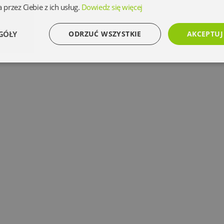
 przez Ciebie z ich usług.
Dowiedz się więcej
GÓŁY
ODRZUĆ WSZYSTKIE
AKCEPTUJ
Wydajność
Targetowanie
Funkcjonalność
Ni
Niezbędne
Wydajność
Targetowanie
Funkcjonalność
Niesklasyfikowan
 umożliwiają korzystanie z podstawowych funkcji strony internetowej, takich jak logowanie 
ez niezbędnych plików cookie nie można prawidłowo korzystać ze strony internetowej.
Dostawca
/
Okres
Opis
Domena
przechowywania
www.oczytani.pl
1 miesiąc
www.oczytani.pl
1 miesiąc