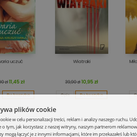
aria uczuć
Wiatraki
Mił
11,45 zł
10,95 zł
90 zł
39,90 zł
Do koszyka
Opis
Do koszyka
O
żywa plików cookie
kie w celu personalizacji treści, reklam i analizy naszego ruchu. U
e o tym, jak korzystasz z naszej witryny, naszym partnerom reklamo
zy mogą łączyć je z innymi informacjami, które im przekazałeś lub któ