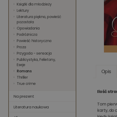
Książki dla młodzieży
Lektury
Literatura piękna, powieść
pozostała
Opowiadania
Podróżnicza
Powieść historyczna
Proza
Przygoda - sensacja
Publicystyka, Felietony,
Eseje
Opis
Romans
Thriller
True crime
Ilość str
Na prezent
Tom pierws
Literatura naukowa
karty, do 
kiedy ksią