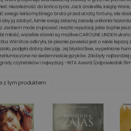
ieć niezależność do końca życia. Jack Lindeville, książę Ware
ić swego lekkomyślnego brata przed utratą fortuny, ale dos
i aby ją zdobyć, łamie swoją żelazną zasadę unikania hazardu.
 Jackiem może zrujnować resztki reputacji, jakie Sophie jesz
zi miłość, wszelkie stawki są możliwe.CAROLINE LINDEN ukoń
tka. Wkrótce odkryła, że pisanie powieści jest o wiele lep
azało, podjęła dobrą decyzję. Jej błyskotliwe, wypełnione h
rzetłumaczone na siedemnaście języków. Zdobyły najbardziej
grody czytelników i najwyższą –RITA Award (odpowiednik fi
e z tym produktem