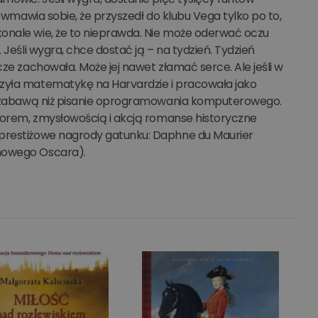
, wmawia sobie, że przyszedł do klubu Vega tylko po to,
konale wie, że to nieprawda. Nie może oderwać oczu
 Jeśli wygra, chce dostać ją – na tydzień. Tydzień
cze zachowała. Może jej nawet złamać serce. Ale jeśli w
czyła matematykę na Harvardzie i pracowała jako
szą zabawą niż pisanie oprogramowania komputerowego.
umorem, zmysłowością i akcją romanse historyczne
 prestiżowe nagrody gatunku: Daphne du Maurier
lmowego Oscara).