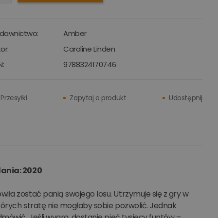
dawnictwo:
Amber
or:
Caroline Linden
N:
9788324170746
Przesyłki
Zapytaj o produkt
Udostępnij
dania: 2020
iła zostać panią swojego losu. Utrzymuje się z gry w
których stratę nie mogłaby sobie pozwolić. Jednak
mówić. Jeśli wygra, dostanie pięć tysięcy funtów –