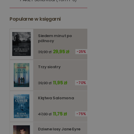
kqs_token
kqs_przechowalnia
Popularne w księgarni
licznik
Polityce 
Siedem minut po
północy
PHPSESSID
29,95 zł
39,90 zł
25%
Trzy siostry
11,95 zł
Nazwa
39,90 zł
70%
Nazwa
_ga_Q25NFDH6D8
Klątwa Salomona
_ga_PF5CNRJ3W2
_gid
_ga
11,75 zł
47,80 zł
75%
Dziwne losy Jane Eyre