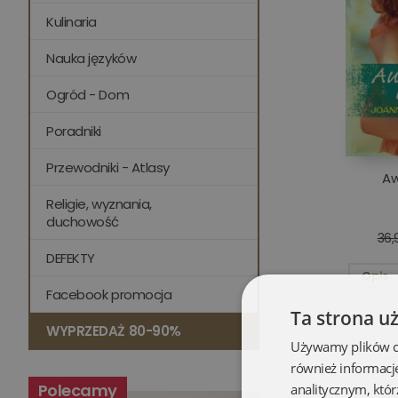
Kulinaria
Nauka języków
Ogród - Dom
Poradniki
Przewodniki - Atlasy
Aw
Religie, wyznania,
duchowość
36,
DEFEKTY
Opis
Facebook promocja
Ta strona u
WYPRZEDAŻ 80-90%
Używamy plików coo
również informacj
Polecamy
analitycznym, któr