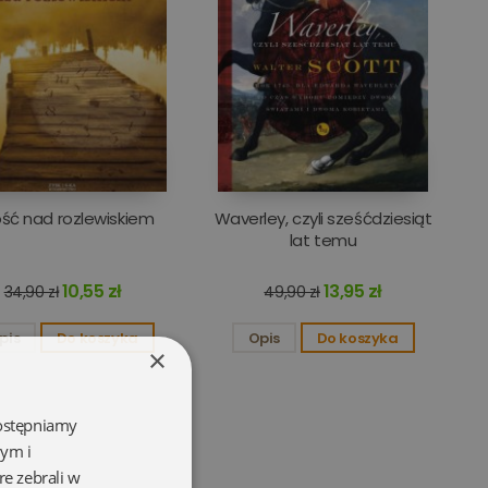
ość nad rozlewiskiem
Waverley, czyli sześćdziesiąt
lat temu
10,55 zł
13,95 zł
34,90 zł
49,90 zł
pis
Do koszyka
Opis
Do koszyka
×
dostępniamy
wym i
re zebrali w