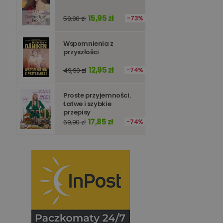
15,95 zł
59,90 zł
73%
Wspomnienia z
przyszłości
12,95 zł
49,90 zł
74%
Proste przyjemności.
Łatwe i szybkie
przepisy
17,85 zł
69,90 zł
74%