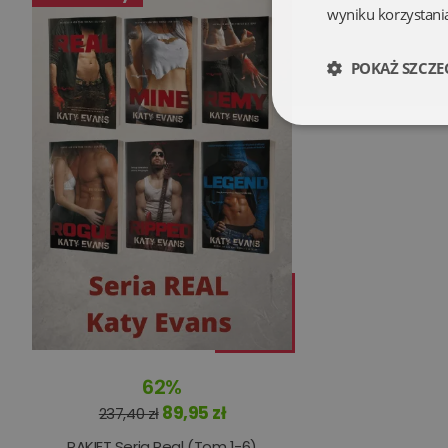
wyniku korzystania
POKAŻ SZCZE
Niezbędne
Niezbędne pliki cookie
zarządzanie kontem. B
Nazwa
62%
kqs_koszyk
89,95 zł
237,40 zł
kqs_panel
PAKIET Seria Real (Tom 1-6)