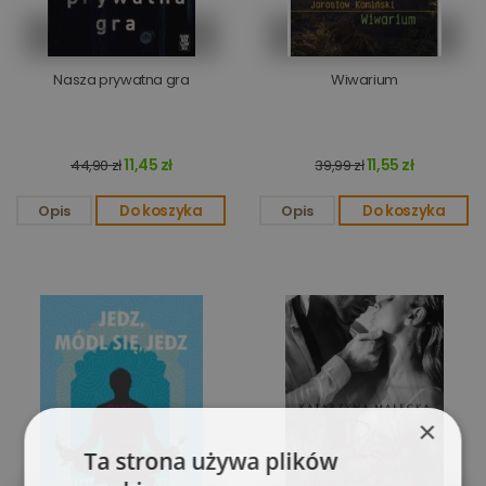
Nasza prywatna gra
Wiwarium
11,45 zł
11,55 zł
44,90 zł
39,99 zł
Opis
Do koszyka
Opis
Do koszyka
×
Ta strona używa plików