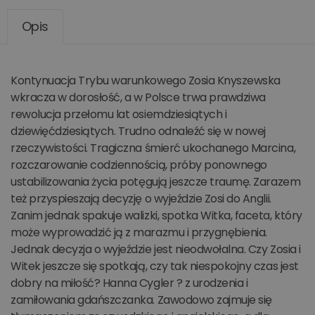
Opis
Kontynuacja Trybu warunkowego Zosia Knyszewska
wkracza w dorosłość, a w Polsce trwa prawdziwa
rewolucja przełomu lat osiemdziesiątych i
dziewięćdziesiątych. Trudno odnaleźć się w nowej
rzeczywistości. Tragiczna śmierć ukochanego Marcina,
rozczarowanie codziennością, próby ponownego
ustabilizowania życia potęgują jeszcze traumę. Zarazem
też przyspieszają decyzję o wyjeździe Zosi do Anglii.
Zanim jednak spakuje walizki, spotka Witka, faceta, który
może wyprowadzić ją z marazmu i przygnębienia.
Jednak decyzja o wyjeździe jest nieodwołalna. Czy Zosia i
Witek jeszcze się spotkają, czy tak niespokojny czas jest
dobry na miłość? Hanna Cygler ? z urodzenia i
zamiłowania gdańszczanka. Zawodowo zajmuje się