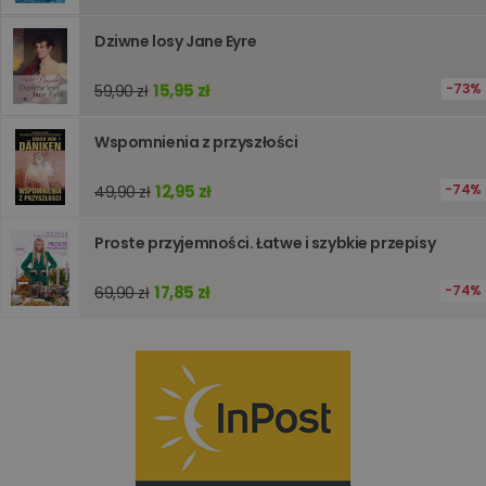
wydajno
strony
Dziwne losy Jane Eyre
internet
PHPSESSID
Sesja
Cookie
PHP.net
generow
15,95 zł
www.oczytani.pl
73%
59,90 zł
przez apl
oparte n
PHP. Jest
Wspomnienia z przyszłości
identyfik
ogólneg
przeznac
12,95 zł
74%
49,90 zł
używany
obsługi
zmiennyc
użytkown
Proste przyjemności. Łatwe i szybkie przepisy
Zwykle je
liczba
generow
17,85 zł
74%
69,90 zł
losowo,
jej użyc
być spec
dla witry
dobrym
przykład
utrzymy
statusu
zalogow
użytkow
między
stronami