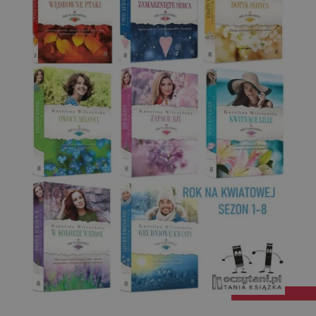
Targetowanie
Funkcjonalność
Niesklasyfikowane
Niezbędne
Wydajność
Targetowanie
Funkcjonalność
Niesklasyfikowane
Niezbędne pliki cookie umożliwiają korzystanie z
podstawowych funkcji strony internetowej, takich jak
logowanie użytkownika i zarządzanie kontem. Bez
niezbędnych plików cookie nie można prawidłowo
korzystać ze strony internetowej.
Dostawca
/
Okres
Nazwa
Opis