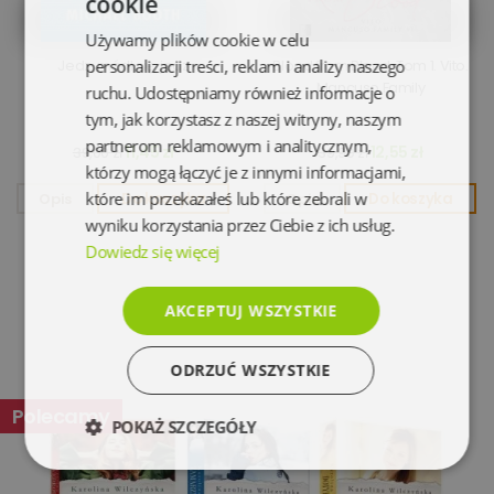
cookie
Używamy plików cookie w celu
Jedz, módl się, jedz
personalizacji treści, reklam i analizy naszego
Blood from Blood. Tom 1. Vito.
Mancuso Family
ruchu. Udostępniamy również informacje o
tym, jak korzystasz z naszej witryny, naszym
partnerom reklamowym i analitycznym,
11,45 zł
12,55 zł
39,00 zł
39,90 zł
którzy mogą łączyć je z innymi informacjami,
które im przekazałeś lub które zebrali w
Opis
Do koszyka
Opis
Do koszyka
wyniku korzystania przez Ciebie z ich usług.
Dowiedz się więcej
AKCEPTUJ WSZYSTKIE
ODRZUĆ WSZYSTKIE
Polecamy
POKAŻ SZCZEGÓŁY
Niezbędne
Wydajność