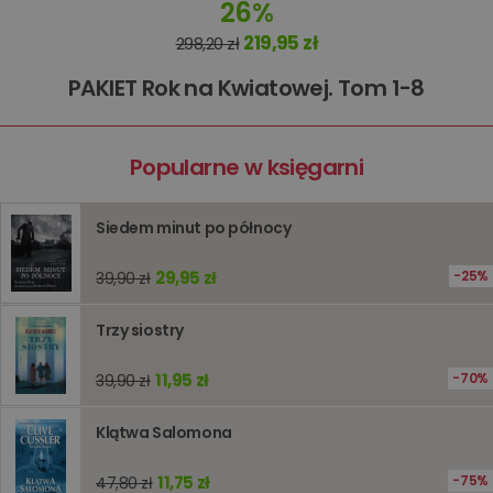
26%
Domena
przechowywania
kqs_koszyk
www.oczytani.pl
1 miesiąc
219,95 zł
298,20 zł
kqs_panel
www.oczytani.pl
1 miesiąc
PAKIET Rok na Kwiatowej. Tom 1-8
kqs_token
www.oczytani.pl
2 lata
kqs_przechowalnia
www.oczytani.pl
1 tydzień
Ten plik
jest uży
Popularne w księgarni
przecho
preferenc
użytkown
informacj
tymczas
Siedem minut po północy
związany
koszyki
zakupó
29,95 zł
25%
39,90 zł
użytkown
sesji
przegląd
Polityce
Trzy siostry
prywatności Google
licznik
www.oczytani.pl
1 godzina
Ten plik
jest uży
11,95 zł
70%
39,90 zł
liczenia i
śledzeni
lub wyda
stronie
Klątwa Salomona
internet
pomagaj
analizie i
11,75 zł
75%
47,80 zł
optymali