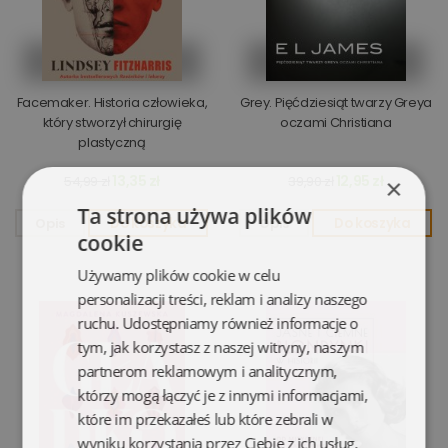
Facemaker. Historia człowieka,
Grey. Pięćdziesiąt twarzy Greya
który stworzył chirurgię
oczami Christiana
plastyczną
13,35 zł
12,95 zł
54,99 zł
39,90 zł
×
Ta strona używa plików
Opis
Do koszyka
Opis
Do koszyka
cookie
Używamy plików cookie w celu
personalizacji treści, reklam i analizy naszego
ruchu. Udostępniamy również informacje o
tym, jak korzystasz z naszej witryny, naszym
partnerom reklamowym i analitycznym,
którzy mogą łączyć je z innymi informacjami,
które im przekazałeś lub które zebrali w
wyniku korzystania przez Ciebie z ich usług.