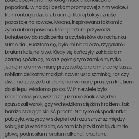
popadaniu w nałóg i bezkompromisowej z nim walce. I
konfrontacja dzieci z traumą, której toksyczność
pozostaje na zawsze. Mocna, inspirowana faktami z
życia autora powieść, której lektura przywodzi
bohaterów do rozliczenia, a czytelników do rachunku
sumienia. „Budziłam się, było mi niedobrze, rzygałam i
brałam kolejne piwo. Kiedy się kończyły, zakładałam
czarną spódnicę, taką z pękniętym zamkiem, tylko
jedną miałam w miarę przyzwoitą, brałam trochę tuszu,
robiłam delikatny makijaż, nawet usta szminką, raz czy
dwa, nie zawsze trafiałam, no i w miarę prostym krokiem
do sklepu. Wiadomo po co. W P. niewiele było
monopolowych, wszędzie już mnie znali, wszędzie
spuszczali wzrok, gdy wchodziłam ciężkim krokiem, tak
bardzo starając się iść prosto. Nie tylko ekspedientka
patrzyła, wszyscy w sklepie i od razu sz-sz-sz między
sobą, już ja wiedziałam, co tam ich języki mielą, dumnie
głowę podnosiłam, brałam alkohol, płaciłam,