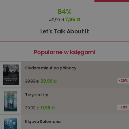
związany
koszyki
84%
zakupó
użytkown
7,95 zł
sesji
49,90 zł
przegląd
Polityce
prywatności Google
Let's Talk About It
licznik
www.oczytani.pl
1 godzina
Ten plik
jest uży
liczenia i
śledzeni
lub wyda
Popularne w księgarni
stronie
internet
pomagaj
analizie i
optymali
Siedem minut po północy
wydajno
strony
internet
29,95 zł
25%
39,90 zł
PHPSESSID
Sesja
Cookie
PHP.net
generow
www.oczytani.pl
Trzy siostry
przez apl
oparte n
PHP. Jest
11,95 zł
70%
39,90 zł
identyfik
ogólneg
przeznac
używany
Klątwa Salomona
obsługi
zmiennyc