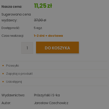
11,25 zł
Nasza cena
:
Sugerowana cena
wydawcy:
37,00 zł
Dostępność:
5
egz.
Czas realizacji:
1-2 dni + dostawa
DO KOSZYKA
Przesyłki
Zapytaj o produkt
Udostępnij
Wydawnictwo:
Prószyński i S-ka
Autor:
Jarosław Czechowicz