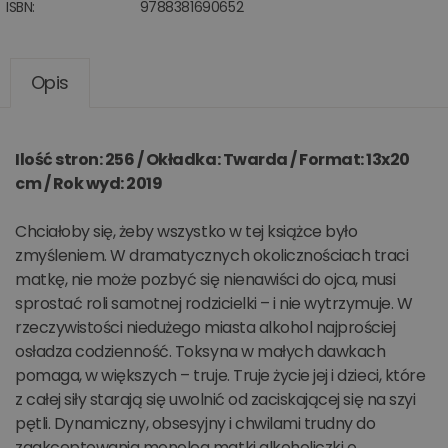
ISBN:
9788381690652
Opis
Ilość stron: 256 / Okładka: Twarda / Format: 13x20
cm / Rok wyd: 2019
Chciałoby się, żeby wszystko w tej książce było
zmyśleniem. W dramatycznych okolicznościach traci
matkę, nie może pozbyć się nienawiści do ojca, musi
sprostać roli samotnej rodzicielki – i nie wytrzymuje. W
rzeczywistości niedużego miasta alkohol najprościej
osładza codzienność. Toksyna w małych dawkach
pomaga, w większych – truje. Truje życie jej i dzieci, które
z całej siły starają się uwolnić od zaciskającej się na szyi
pętli. Dynamiczny, obsesyjny i chwilami trudny do
zaakceptowania monolog matki alkoholiczki o