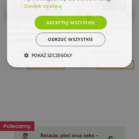
Dowiedz się więcej
AKCEPTUJ WSZYSTKIE
Gładko. O polskim wstydzie,
Jasne i ciemne blondynki w
obsesji młodości i intymnych
historii
ODRZUĆ WSZYSTKIE
operacjach plastycznych
14,95 zł
11,55 zł
54,99 zł
39,80 zł
POKAŻ SZCZEGÓŁY
Opis
Do koszyka
Opis
Do koszyka
Niezbędne
Wydajność
Targetowanie
Funkcjonalność
Niesklasyfikowane
Polecamy