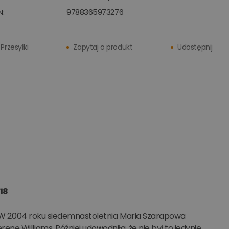
N:
9788365973276
Przesyłki
Zapytaj o produkt
Udostępnij
018
ta W 2004 roku siedemnastoletnia Maria Szarapowa
ę Williams. Później udowodniła, że nie był to jedynie