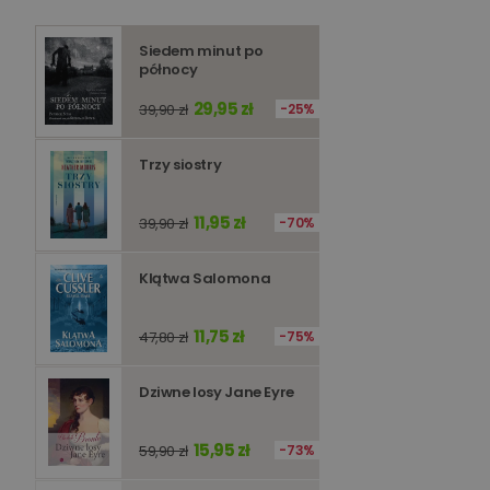
Siedem minut po
Niezbędne pliki cookie
zarządzanie kontem. B
północy
29,95 zł
39,90 zł
25%
Nazwa
kqs_koszyk
Trzy siostry
kqs_panel
kqs_token
11,95 zł
39,90 zł
70%
kqs_przechowalnia
Klątwa Salomona
licznik
Polityce 
11,75 zł
47,80 zł
75%
PHPSESSID
Dziwne losy Jane Eyre
15,95 zł
59,90 zł
73%