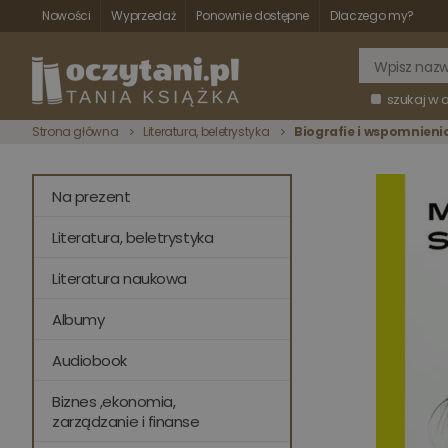
Nowości
Wyprzedaż
Ponownie dostępne
Dlaczego my?
szukaj w 
Strona główna
Literatura, beletrystyka
Biografie i wspomnieni
Na prezent
Literatura, beletrystyka
Literatura naukowa
Albumy
Audiobook
Biznes ,ekonomia,
zarządzanie i finanse