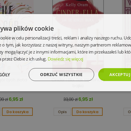
żywa plików cookie
kie w celu personalizacji treści, reklam i analizy naszego ruchu. U
e o tym, jak korzystasz z naszej witryny, naszym partnerom reklamo
zy mogą łączyć je z innymi informacjami, które im przekazałeś lub któ
 przez Ciebie z ich usług.
Dowiedz się więcej
GÓŁY
ODRZUĆ WSZYSTKIE
AKCEPTUJ
 gór tych złota
Cinder i Ella. Tak się kończy
bajka
Wydajność
Targetowanie
Funkcjonalność
Ni
6,95 zł
6,95 zł
99 zł
33,00 zł
Do koszyka
Opis
Do koszyka
O