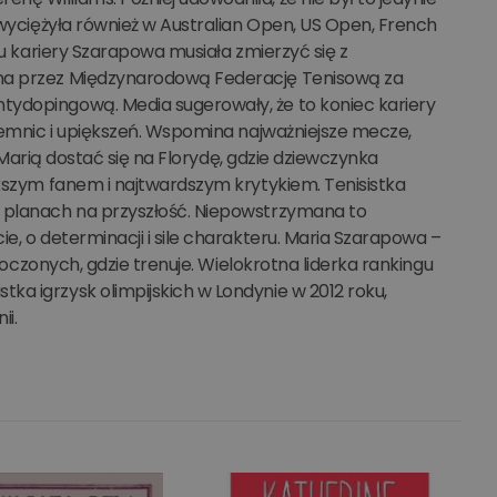
zwyciężyła również w Australian Open, US Open, French
tu kariery Szarapowa musiała zmierzyć się z
ona przez Międzynarodową Federację Tenisową za
tydopingową. Media sugerowały, że to koniec kariery
ajemnic i upiększeń. Wspomina najważniejsze mecze,
ą Marią dostać się na Florydę, gdzie dziewczynka
ększym fanem i najtwardszym krytykiem. Tenisistka
z planach na przyszłość. Niepowstrzymana to
e, o determinacji i sile charakteru. Maria Szarapowa –
dnoczonych, gdzie trenuje. Wielokrotna liderka rankingu
a igrzysk olimpijskich w Londynie w 2012 roku,
ii.