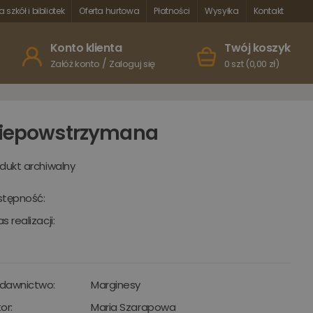
a szkół i bibliotek
Oferta hurtowa
Płatności
Wysyłka
Kontakt
Konto klienta
Twój koszyk
/
Załóż konto
Zaloguj się
0 szt (0,00 zł)
iepowstrzymana
dukt archiwalny
stępność:
s realizacji:
dawnictwo:
Marginesy
or:
Maria Szarapowa