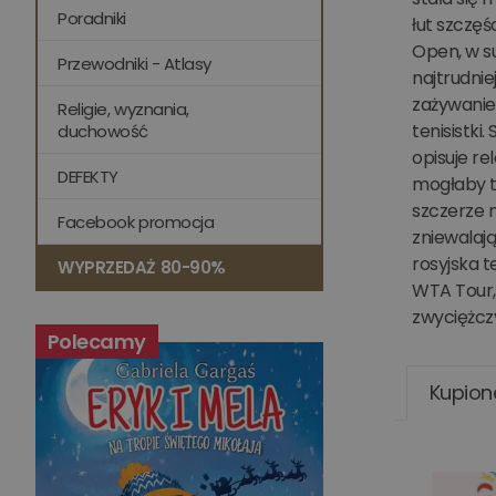
Poradniki
łut szczęś
Open, w su
Przewodniki - Atlasy
najtrudni
zażywanie
Religie, wyznania,
tenisistki
duchowość
opisuje re
DEFEKTY
mogłaby tr
szczerze 
Facebook promocja
zniewalają
rosyjska t
WYPRZEDAŻ 80-90%
WTA Tour, 
zwyciężczy
Polecamy
Kupion