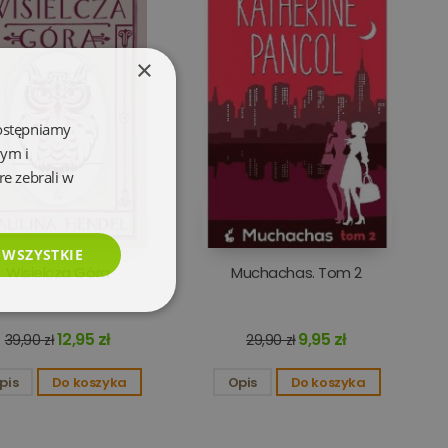
×
dostępniamy
wym i
re zebrali w
 WSZYSTKIE
Wisielcza Góra
Muchachas. Tom 2
esklasyfikowane
12,95 zł
9,95 zł
39,90 zł
29,90 zł
pis
Do koszyka
Opis
Do koszyka