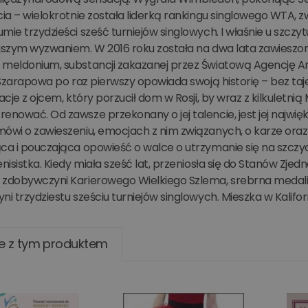
cia – wielokrotnie została liderką rankingu singlowego WTA, 
mie trzydzieści sześć turniejów singlowych. I właśnie u szczy
ejszym wyzwaniem. W 2016 roku została na dwa lata zawiesz
 meldonium, substancji zakazanej przez Światową Agencję An
. Szarapowa po raz pierwszy opowiada swoją historię – bez t
lacje z ojcem, który porzucił dom w Rosji, by wraz z kilkuletni
enować. Od zawsze przekonany o jej talencie, jest jej najwi
mówi o zawieszeniu, emocjach z nim związanych, o karze ora
ca i pouczająca opowieść o walce o utrzymanie się na szczyci
enisistka. Kiedy miała sześć lat, przeniosła się do Stanów Zje
zdobywczyni Karierowego Wielkiego Szlema, srebrna medalistk
ni trzydziestu sześciu turniejów singlowych. Mieszka w Kaliforn
e z tym produktem