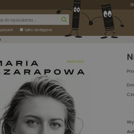
Dl
opisach
tylko dostępne
a
N
Pro
Do
Cza
Wy
Aut