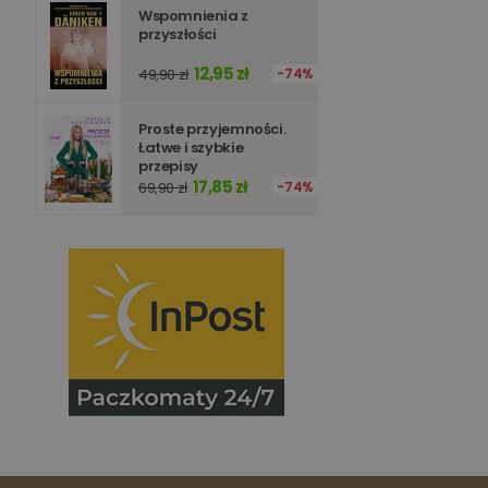
Wspomnienia z
Nazwa
Nazwa
przyszłości
_ga_Q25NFDH6D8
12,95 zł
_ga_PF5CNRJ3W2
49,90 zł
74%
_gid
_ga
Proste przyjemności.
Łatwe i szybkie
przepisy
17,85 zł
69,90 zł
74%