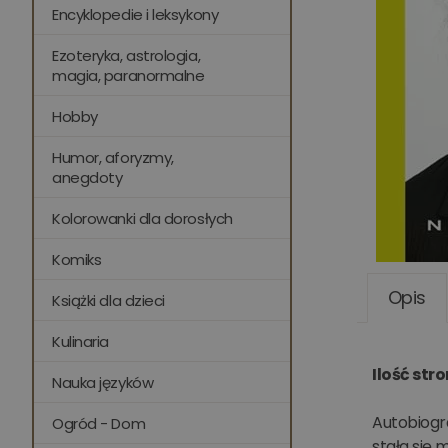
Encyklopedie i leksykony
Ezoteryka, astrologia,
magia, paranormalne
Hobby
Humor, aforyzmy,
anegdoty
Kolorowanki dla dorosłych
Komiks
Opis
Książki dla dzieci
Kulinaria
Ilość str
Nauka języków
Autobiogra
Ogród - Dom
stała się 