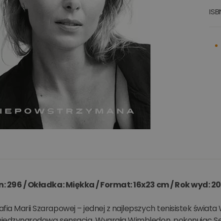
ISB
on: 296 / Okładka: Miękka / Format: 16x23 cm / Rok wyd: 2
fia Marii Szarapowej – jednej z najlepszych tenisistek świa
międzynarodową sensacją. Wygrała Wimbledon, pokonując Seren