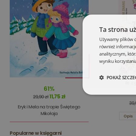
Ta strona u
Używamy plików coo
również informacj
analitycznym, któr
wyniku korzystania
POKAŻ SZCZE
Ile z
61%
11,75 zł
Niezbędne
29,90 zł
39,
Eryk i Mela na tropie Świętego
Mikołaja
Opis
Popularne w księgarni