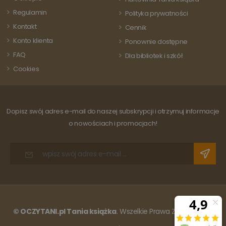
strony w
witrynie i służy
Regulamin
Polityka prywatności
do obliczania
danych
Kontakt
Cennik
dotyczących
odwiedzających
Konto klienta
Ponownie dostępne
sesji i kampanii
na potrzeby
FAQ
Dla bibliotek i szkół
raportów
analitycznych
Cookies
witryn.
Dopisz swój adres e-mail do naszej subskrypcji i otrzymuj informacje
o nowościach i promocjach!
© OCZYTANI.pl Tania książka
. Wszelkie Prawa Zastrzeżone.