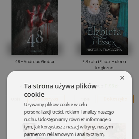
48 - Andreas Gruber
Elżbieta i Essex. Historia
tragiczna
×
Ta strona używa plików
13,95 zł
11,95 zł
42,90 zł
39,90 zł
cookie
Opis
Do koszyka
Opis
Do koszyka
Używamy plików cookie w celu
personalizacji treści, reklam i analizy naszego
ruchu. Udostępniamy również informacje o
tym, jak korzystasz z naszej witryny, naszym
partnerom reklamowym i analitycznym,