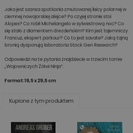
Jaka jest szansa spotkania zmutowanej lisicy polarnej w
ciemnej nowojorskiej alejce? Po czyjej stronie stoi
Alopex? Co robił Michelangelo w sylwestrową noc? Co
się stało z diamentem drezdeńskim? Kim jest tajemniczy
Francuz, ekspert parkour? Co to jest savate? Jaką tajną
bronią dysponują laboratoria Stock Gen Research?
Odpowiedzi na te pytania znajdziecie w trzecim tomie
„Wojowniczych Żółwi Ninja”.
Format: 19,5 x 29,5 cm
Kupione z tym produktem