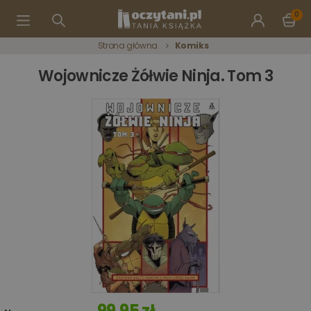
0
Strona główna
Komiks
Wojownicze Żółwie Ninja. Tom 3
99,95 zł