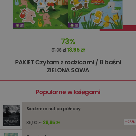
preferenc
użytkown
informacj
tymczas
związany
koszyki
zakupó
użytkown
sesji
73%
przegląd
Polityce
13,95 zł
51,96 zł
prywatności Google
licznik
www.oczytani.pl
1 godzina
Ten plik
jest uży
liczenia i
PAKIET Czytam z rodzicami / 8 baśni
śledzeni
lub wyda
ZIELONA SOWA
stronie
internet
pomagaj
analizie i
optymali
Popularne w księgarni
wydajno
strony
internet
Siedem minut po północy
PHPSESSID
Sesja
Cookie
PHP.net
generow
www.oczytani.pl
przez apl
29,95 zł
25%
39,90 zł
oparte n
PHP. Jest
identyfik