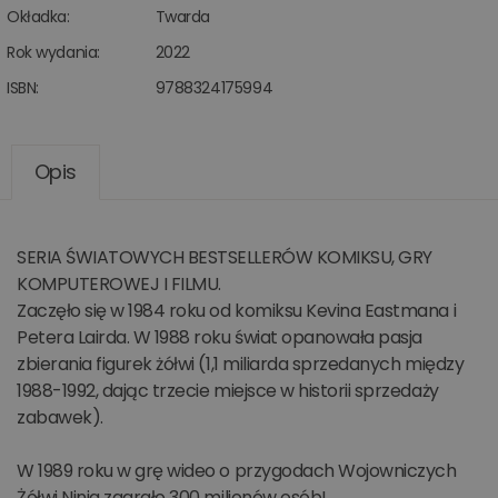
Okładka:
Twarda
Rok wydania:
2022
ISBN:
9788324175994
Opis
SERIA ŚWIATOWYCH BESTSELLERÓW KOMIKSU, GRY
KOMPUTEROWEJ I FILMU.
Zaczęło się w 1984 roku od komiksu Kevina Eastmana i
Petera Lairda. W 1988 roku świat opanowała pasja
zbierania figurek żółwi (1,1 miliarda sprzedanych między
1988-1992, dając trzecie miejsce w historii sprzedaży
zabawek).
W 1989 roku w grę wideo o przygodach Wojowniczych
Żółwi Ninja zagrało 300 milionów osób!