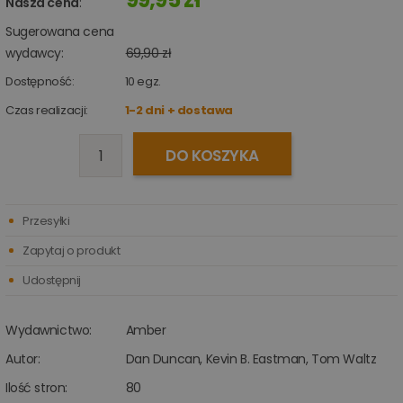
Nasza cena
:
Sugerowana cena
wydawcy:
69,90 zł
Dostępność:
10
egz.
Czas realizacji:
1-2 dni + dostawa
DO KOSZYKA
Przesyłki
Zapytaj o produkt
Udostępnij
Wydawnictwo:
Amber
Autor:
Dan Duncan
,
Kevin B. Eastman
,
Tom Waltz
Ilość stron:
80