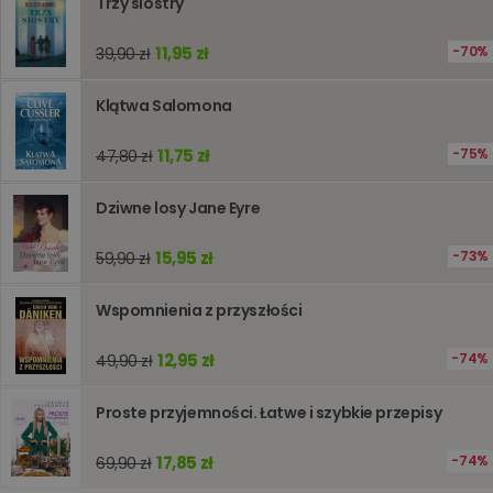
Trzy siostry
ogólneg
przeznac
używany
obsługi
11,95 zł
70%
39,90 zł
zmiennyc
użytkown
Zwykle je
Klątwa Salomona
liczba
generow
losowo,
11,75 zł
75%
47,80 zł
jej użyc
być spec
dla witry
dobrym
Dziwne losy Jane Eyre
przykład
utrzymy
statusu
15,95 zł
73%
59,90 zł
zalogow
użytkow
między
Wspomnienia z przyszłości
stronami
12,95 zł
74%
49,90 zł
Dostawca
/
Okres
Nazwa
Opis
Proste przyjemności. Łatwe i szybkie przepisy
Domena
przechowywania
_ga_Q25NFDH6D8
.www.oczytani.pl
1 miesiąc
Ten plik
Dostawca
/
Okres
Nazwa
Opis
cookie je
17,85 zł
74%
69,90 zł
Domena
przechowywania
używany
przez Go