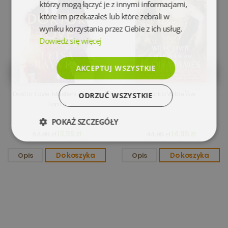
którzy mogą łączyć je z innymi informacjami,
które im przekazałeś lub które zebrali w
wyniku korzystania przez Ciebie z ich usług.
Dowiedz się więcej
AKCEPTUJ WSZYSTKIE
Doktor Love. Masters of Love.
Córka Wilde'ów
ODRZUĆ WSZYSTKIE
Tom 3
POKAŻ SZCZEGÓŁY
13,95 zł
14,95 zł
54,90 zł
44,90 zł
Niezbędne
Wydajność
Opis
Do koszyka
Opis
Do koszyka
Targetowanie
Funkcjonalność
Niesklasyfikowane