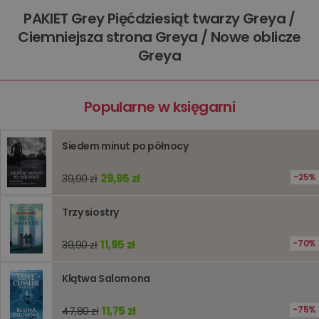
Domena
przechowywania
PAKIET Grey Pięćdziesiąt twarzy Greya /
kqs_koszyk
www.oczytani.pl
1 miesiąc
Ciemniejsza strona Greya / Nowe oblicze
kqs_panel
www.oczytani.pl
1 miesiąc
Greya
kqs_token
www.oczytani.pl
2 lata
kqs_przechowalnia
www.oczytani.pl
1 tydzień
Ten plik
jest uży
Popularne w księgarni
przecho
preferenc
użytkown
informacj
Siedem minut po północy
tymczas
związany
koszyki
zakupó
29,95 zł
25%
39,90 zł
użytkown
sesji
przegląd
Polityce
Trzy siostry
prywatności Google
licznik
www.oczytani.pl
1 godzina
Ten plik
jest uży
11,95 zł
70%
39,90 zł
liczenia i
śledzeni
lub wyda
stronie
Klątwa Salomona
internet
pomagaj
analizie i
11,75 zł
75%
47,80 zł
optymali