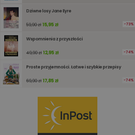
wydajno
strony
Dziwne losy Jane Eyre
internet
PHPSESSID
Sesja
Cookie
PHP.net
15,95 zł
generow
73%
59,90 zł
www.oczytani.pl
przez apl
oparte n
PHP. Jest
Wspomnienia z przyszłości
identyfik
ogólneg
przeznac
12,95 zł
74%
49,90 zł
używany
obsługi
zmiennyc
użytkown
Proste przyjemności. Łatwe i szybkie przepisy
Zwykle je
liczba
generow
17,85 zł
74%
69,90 zł
losowo,
jej użyc
być spec
dla witry
dobrym
przykład
utrzymy
statusu
zalogow
użytkow
między
stronami