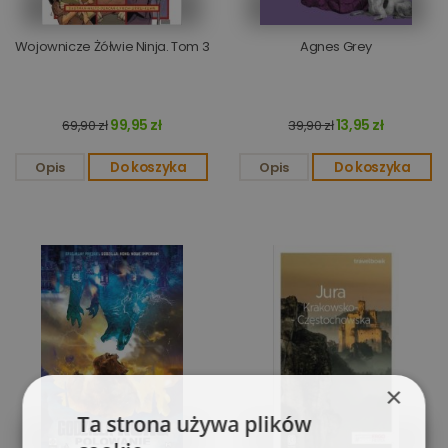
Wojownicze Żółwie Ninja. Tom 3
Agnes Grey
99,95 zł
13,95 zł
69,90 zł
39,90 zł
Opis
Do koszyka
Opis
Do koszyka
×
Ta strona używa plików