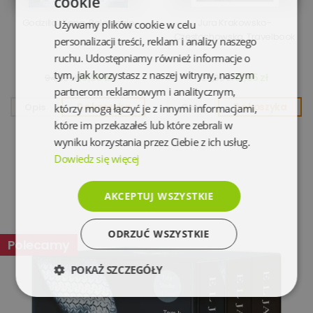
cookie
Godzilla i Kong. Polowanie
Jura Krakowsko-
Używamy plików cookie w celu
Częstochowska. Travelbook
personalizacji treści, reklam i analizy naszego
ruchu. Udostępniamy również informacje o
tym, jak korzystasz z naszej witryny, naszym
19,95 zł
12,85 zł
94,90 zł
26,90 zł
partnerom reklamowym i analitycznym,
Opis
Do koszyka
Opis
Do koszyka
którzy mogą łączyć je z innymi informacjami,
które im przekazałeś lub które zebrali w
wyniku korzystania przez Ciebie z ich usług.
Dowiedz się więcej
AKCEPTUJ WSZYSTKIE
ODRZUĆ WSZYSTKIE
Polecamy
POKAŻ SZCZEGÓŁY
Niezbędne
Wydajność