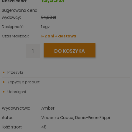
Nasza cena
:
Sugerowana cena
wydawcy:
54,90 zł
Dostępność:
1
egz.
Czas realizacji:
1-2 dni + dostawa
DO KOSZYKA
Przesyłki
Zapytaj o produkt
Udostępnij
Wydawnictwo:
Amber
Autor:
Vincenzo Cucca
,
Denis-Pierre Filippi
Ilość stron:
48