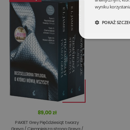
wyniku korzystania
POKAŻ SZCZE
Niezbędne
Niezbędne pliki cookie
zarządzanie kontem. B
Nazwa
89,00 zł
kqs_koszyk
PAKIET Grey Pięćdziesiąt twarzy
kqs_panel
Greya / Ciemniejsza strona Greya /