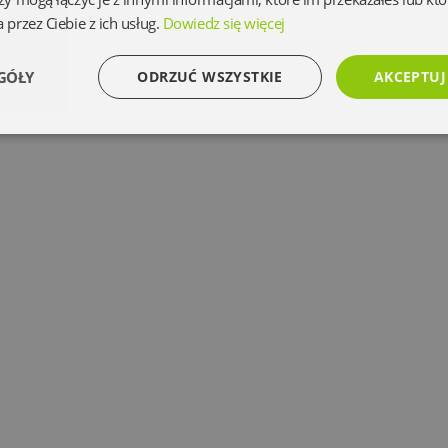
 przez Ciebie z ich usług.
Dowiedz się więcej
GÓŁY
ODRZUĆ WSZYSTKIE
AKCEPTUJ
Wydajność
Targetowanie
Funkcjonalność
Ni
Niezbędne
Wydajność
Targetowanie
Funkcjonalność
Niesklasyfikowan
 umożliwiają korzystanie z podstawowych funkcji strony internetowej, takich jak logowanie 
ez niezbędnych plików cookie nie można prawidłowo korzystać ze strony internetowej.
Dostawca
/
Okres
Opis
Domena
przechowywania
www.oczytani.pl
1 miesiąc
www.oczytani.pl
1 miesiąc