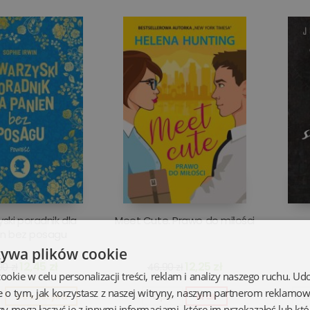
ski poradnik dla
Meet Cute. Prawo do miłości
en bez posagu
żywa plików cookie
12,45 zł
12,25 zł
0 zł
46,90 zł
kie w celu personalizacji treści, reklam i analizy naszego ruchu. U
e o tym, jak korzystasz z naszej witryny, naszym partnerom reklamo
Do koszyka
Opis
Brak
O
zy mogą łączyć je z innymi informacjami, które im przekazałeś lub któ