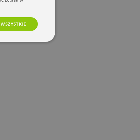
 WSZYSTKIE
esklasyfikowane
e
użytkownika i