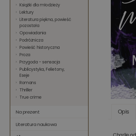
Książki dla młodzieży
Lektury
Literatura piękna, powieść
pozostała
Opowiadania
Podróżnicza
Powieść historyczna
Proza
Przygoda - sensacja
Publicystyka, Felietony,
Eseje
Romans
Thriller
True crime
Opis
Na prezent
Literatura naukowa
Charlie o