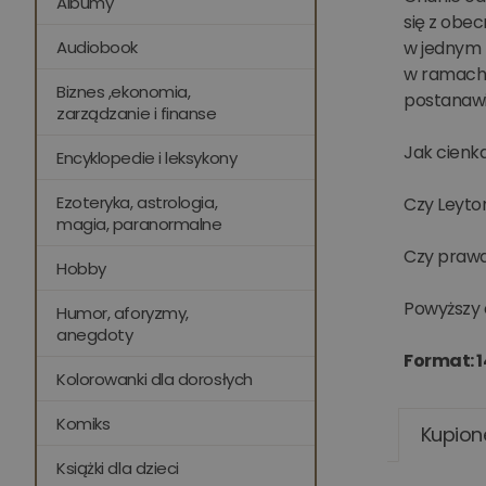
Albumy
się z obec
Audiobook
w jednym p
w ramach z
Biznes ,ekonomia,
postanawia
zarządzanie i finanse
Jak cienka
Encyklopedie i leksykony
Ezoteryka, astrologia,
Czy Leyton
magia, paranormalne
Czy prawda
Hobby
Powyższy 
Humor, aforyzmy,
anegdoty
Format: 1
Kolorowanki dla dorosłych
Komiks
Kupion
Książki dla dzieci