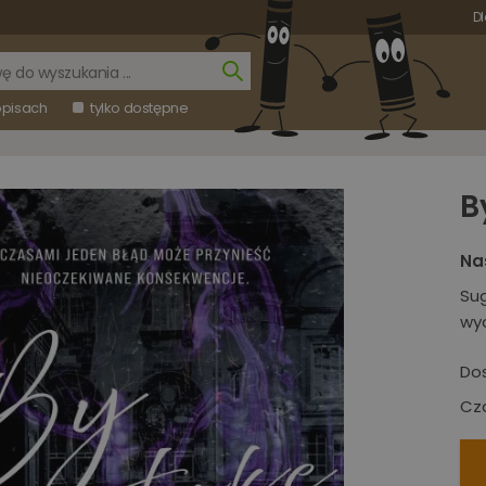
Dl
opisach
tylko dostępne
B
Na
Su
wy
Do
Cza