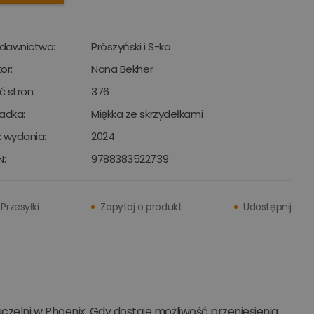
dawnictwo:
Prószyński i S-ka
or:
Nana Bekher
ść stron:
376
adka:
Miękka ze skrzydełkami
 wydania:
2024
N:
9788383522739
Przesyłki
Zapytaj o produkt
Udostępnij
czelni w Phoenix. Gdy dostaje możliwość przeniesienia