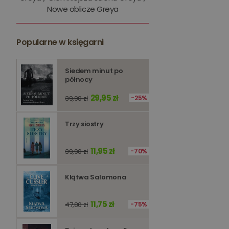
Nowe oblicze Greya
kqs_token
kqs_przechowalnia
Popularne w księgarni
licznik
Polityce 
Siedem minut po
północy
PHPSESSID
29,95 zł
39,90 zł
25%
Trzy siostry
Nazwa
11,95 zł
39,90 zł
70%
Nazwa
_ga_Q25NFDH6D8
_ga_PF5CNRJ3W2
Klątwa Salomona
_gid
_ga
11,75 zł
47,80 zł
75%