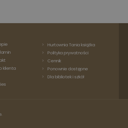
epie
Hurtownia Tania książka
lamin
Polityka prywatności
akt
Cennik
 klienta
Ponownie dostępne
Dla bibliotek i szkół
ies
e.