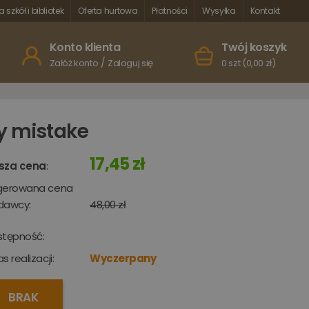
a szkół i bibliotek
Oferta hurtowa
Płatności
Wysyłka
Kontakt
Konto klienta
Twój koszyk
/
Załóż konto
Zaloguj się
0 szt (0,00 zł)
y mistake
17,45 zł
sza cena
:
gerowana cena
dawcy:
48,00 zł
stępność:
s realizacji:
Wyczerpany
BRAK