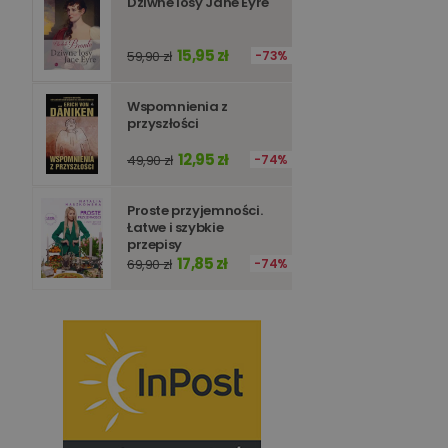
Dziwne losy Jane Eyre
15,95 zł
59,90 zł
73%
Wspomnienia z
przyszłości
12,95 zł
49,90 zł
74%
Proste przyjemności.
Łatwe i szybkie
przepisy
17,85 zł
69,90 zł
74%