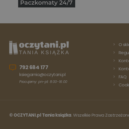
O skl
Regu
Kont
792 684 177
Konto
ksiegarnia@oczytani.pl
FAQ
Pracujemy: pn-pt: 8:00-16:00
Cook
© OCZYTANI.pl Tania książka
. Wszelkie Prawa Zastrzeżon