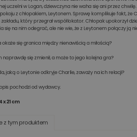
nej uczelni w Logan, dziewczyna nie waha się ani przez chwilę
okoju z chłopakiem, Leytonem. Sprawę komplikuje fakt, że Char
akładu, który przegrał współlokator. Chłopak upokorzył dzie
 się na nim odegrać, ale nie wie, że z Leytonem połączy ją ni
 okaże się granica między nienawiścią a miłością?
 naprawdę się zmienił, a może to jego kolejna gra?
, jaką o Leytonie odkryje Charlie, zaważy na ich relacji?
opis pochodzi od wydawcy.
4 x 21 cm
e z tym produktem