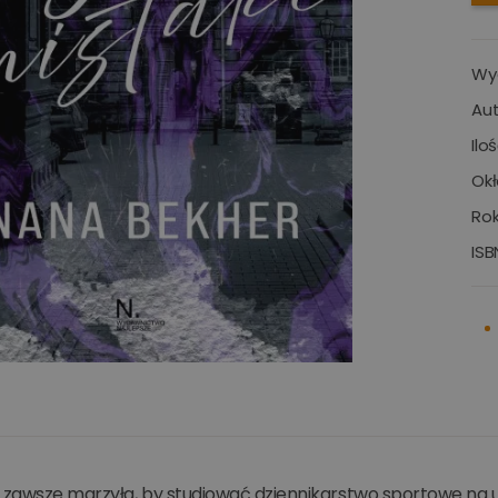
Wy
Aut
Ilo
Okł
Rok
ISB
d zawsze marzyła, by studiować dziennikarstwo sportowe na u