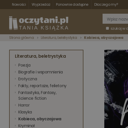
Nowości
Wyprzedaż
Ponownie dostępne
Dlaczego my?
szukaj w 
Strona główna
Literatura, beletrystyka
Kobieca, obyczajowa
Literatura, beletrystyka
Poezja
Biografie i wspomnienia
Erotyczna
Fakty, reportaże, felietony
Fantastyka, Fantasy,
Science fiction
Horror
Klasyka
Kobieca, obyczajowa
Kryminał