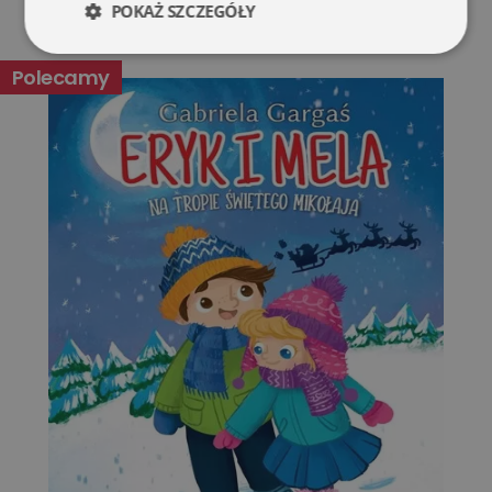
POKAŻ SZCZEGÓŁY
Niezbędne
Wydajność
Polecamy
Targetowanie
Funkcjonalność
Niesklasyfikowane
Niezbędne
Wydajność
Targetowanie
Funkcjonalność
Niesklasyfikowane
Niezbędne pliki cookie umożliwiają korzystanie z
podstawowych funkcji strony internetowej, takich jak
logowanie użytkownika i zarządzanie kontem. Bez