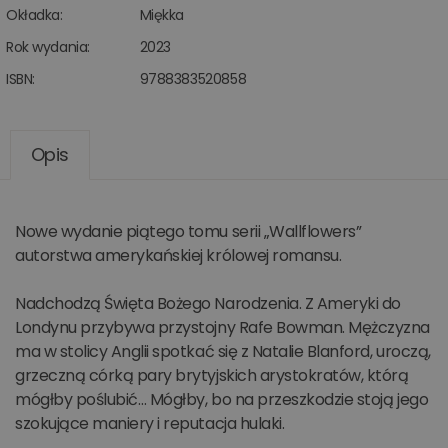
Okładka:
Miękka
Rok wydania:
2023
ISBN:
9788383520858
Opis
Nowe wydanie piątego tomu serii „Wallflowers”
autorstwa amerykańskiej królowej romansu.
Nadchodzą Święta Bożego Narodzenia. Z Ameryki do
Londynu przybywa przystojny Rafe Bowman. Mężczyzna
ma w stolicy Anglii spotkać się z Natalie Blanford, uroczą,
grzeczną córką pary brytyjskich arystokratów, którą
mógłby poślubić… Mógłby, bo na przeszkodzie stoją jego
szokujące maniery i reputacja hulaki.