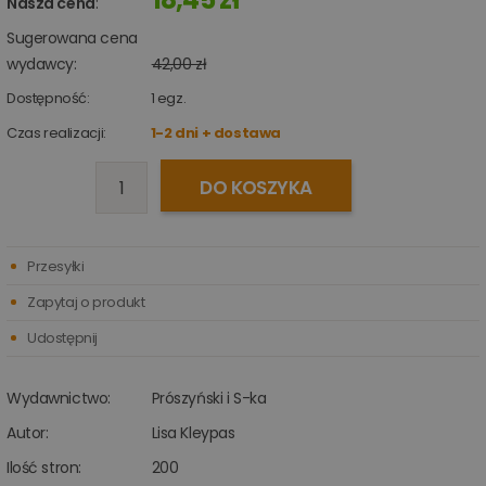
Nasza cena
:
Sugerowana cena
wydawcy:
42,00 zł
Dostępność:
1
egz.
Czas realizacji:
1-2 dni + dostawa
DO KOSZYKA
Przesyłki
Zapytaj o produkt
Udostępnij
Wydawnictwo:
Prószyński i S-ka
Autor:
Lisa Kleypas
Ilość stron:
200