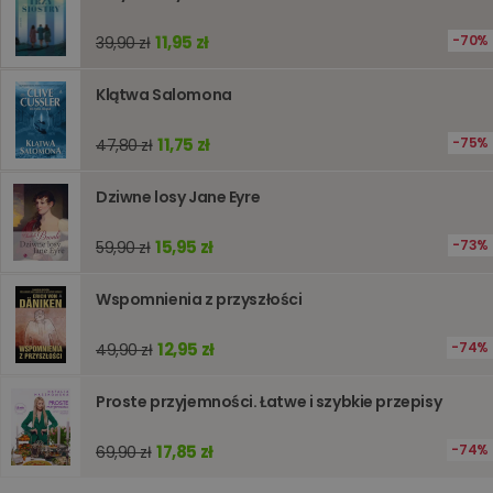
stronie
internet
11,95 zł
70%
39,90 zł
pomagaj
analizie i
optymali
wydajno
Klątwa Salomona
strony
internet
11,75 zł
75%
47,80 zł
PHPSESSID
Sesja
Cookie
PHP.net
generow
www.oczytani.pl
przez apl
Dziwne losy Jane Eyre
oparte n
PHP. Jest
identyfik
ogólneg
15,95 zł
73%
59,90 zł
przeznac
używany
obsługi
Wspomnienia z przyszłości
zmiennyc
użytkown
Zwykle je
12,95 zł
74%
49,90 zł
liczba
generow
losowo,
jej użyc
Proste przyjemności. Łatwe i szybkie przepisy
być spec
dla witry
dobrym
17,85 zł
74%
69,90 zł
przykład
utrzymy
statusu