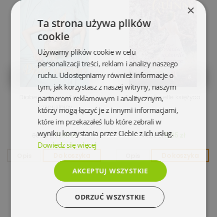
×
Ta strona używa plików
cookie
Używamy plików cookie w celu
personalizacji treści, reklam i analizy naszego
ruchu. Udostępniamy również informacje o
tym, jak korzystasz z naszej witryny, naszym
Diabeł wcielony. Tom 4.
Taniec w świetle księżyca
partnerom reklamowym i analitycznym,
Rozpustnicy
którzy mogą łączyć je z innymi informacjami,
które im przekazałeś lub które zebrali w
wyniku korzystania przez Ciebie z ich usług.
11,95 zł
11,95 zł
38,90 zł
44,90 zł
Dowiedz się więcej
Opis
Do koszyka
Opis
Do koszyka
AKCEPTUJ WSZYSTKIE
ODRZUĆ WSZYSTKIE