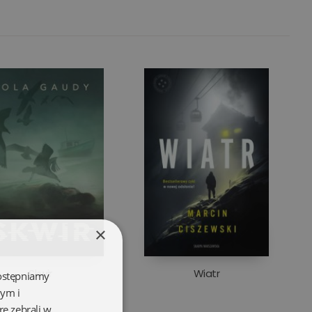
×
Skwir
Wiatr
dostępniamy
wym i
re zebrali w