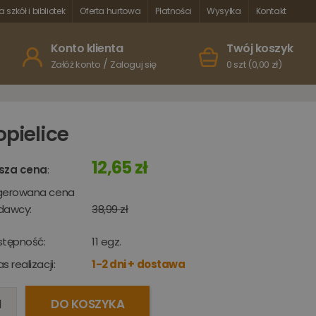
a szkół i bibliotek
Oferta hurtowa
Płatności
Wysyłka
Kontakt
Konto klienta
Twój koszyk
/
Załóż konto
Zaloguj się
0 szt (0,00 zł)
opielice
12,65 zł
sza cena
:
gerowana cena
dawcy:
38,99 zł
stępność:
11
egz.
s realizacji:
1-2 dni + dostawa
DO KOSZYKA