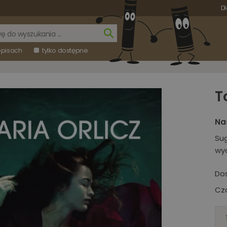
Dl
opisach
tylko dostępne
T
Na
Su
wy
Do
Cza