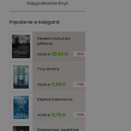
Księga Beastie Boys
kqs_token
kqs_przechowalnia
Popularne w księgarni
licznik
Polityce 
Siedem minut po
północy
PHPSESSID
29,95 zł
39,90 zł
25%
Trzy siostry
Nazwa
11,95 zł
39,90 zł
70%
Nazwa
_ga_Q25NFDH6D8
_ga_PF5CNRJ3W2
Klątwa Salomona
_gid
_ga
11,75 zł
47,80 zł
75%
Dziwne losy Jane Eyre