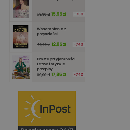
15,95 zł
59,90 zł
73%
Wspomnienia z
przyszłości
12,95 zł
49,90 zł
74%
Proste przyjemności.
Łatwe i szybkie
przepisy
17,85 zł
69,90 zł
74%