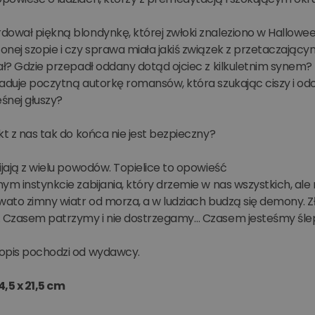
dował piękną blondynkę, której zwłoki znaleziono w Hallowee
nej szopie i czy sprawa miała jakiś związek z przetaczający
ał? Gdzie przepadł oddany dotąd ojciec z kilkuletnim synem?
laduje poczytną autorkę romansów, która szukając ciszy i od
eśnej głuszy?
kt z nas tak do końca nie jest bezpieczny?
ijają z wielu powodów. Topielice to opowieść
ym instynkcie zabijania, który drzemie w nas wszystkich, al
wato zimny wiatr od morza, a w ludziach budzą się demony. Z
. Czasem patrzymy i nie dostrzegamy… Czasem jesteśmy śle
opis pochodzi od wydawcy.
4,5 x 21,5 cm