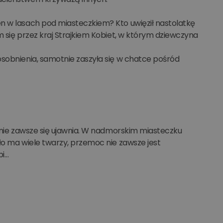
n w lasach pod miasteczkiem? Kto uwięził nastolatkę
m się przez kraj Strajkiem Kobiet, w którym dziewczyna
osobnienia, samotnie zaszyła się w chatce pośród
e nie zawsze się ujawnia. W nadmorskim miasteczku
ło ma wiele twarzy, przemoc nie zawsze jest
pi…