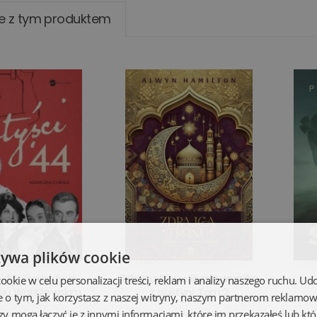
e z tym produktem
żywa plików cookie
i '44. Gwiazdy w
Zdrajca tronu. Buntowniczka
kie w celu personalizacji treści, reklam i analizy naszego ruchu. U
iu Warszawskim
z pustyni. Tom 2
e o tym, jak korzystasz z naszej witryny, naszym partnerom reklamo
zy mogą łączyć je z innymi informacjami, które im przekazałeś lub któ