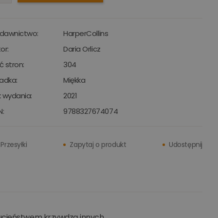
dawnictwo:
HarperCollins
or:
Daria Orlicz
ść stron:
304
adka:
Miękka
 wydania:
2021
N:
9788327674074
Przesyłki
Zapytaj o produkt
Udostępnij
rucieństwem krzywdzą innych.