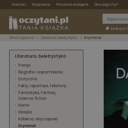
Nowości
Wyprzedaż
Ponownie dostępne
Dlaczego my?
szukaj w 
Strona główna
Literatura, beletrystyka
Kryminał
Literatura, beletrystyka
Poezja
Biografie i wspomnienia
Erotyczna
Fakty, reportaże, felietony
Fantastyka, Fantasy,
Science fiction
Horror
Klasyka
Kobieca, obyczajowa
Kryminał