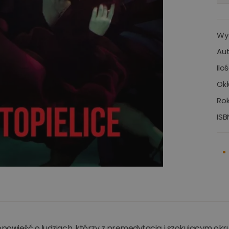
Wy
Aut
Ilo
Okł
Rok
ISB
powieść o ludziach, którzy z premedytacją i szokującym ok