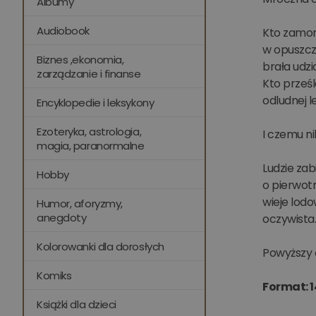
Albumy
Audiobook
Kto zamor
w opuszczo
Biznes ,ekonomia,
brała udzi
zarządzanie i finanse
Kto prześ
odludnej l
Encyklopedie i leksykony
Ezoteryka, astrologia,
I czemu ni
magia, paranormalne
Ludzie zab
Hobby
o pierwotn
wieje lodo
Humor, aforyzmy,
anegdoty
oczywista
Kolorowanki dla dorosłych
Powyższy 
Komiks
Format: 1
Książki dla dzieci