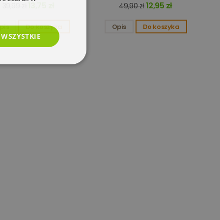
13,75 zł
12,95 zł
39,99 zł
49,90 zł
pis
Do koszyka
Opis
Do koszyka
 WSZYSTKIE
esklasyfikowane
e
użytkownika i