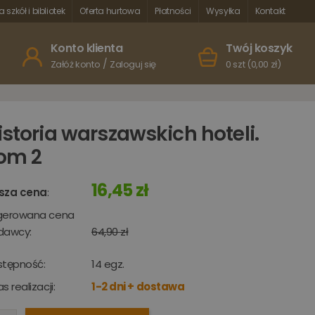
a szkół i bibliotek
Oferta hurtowa
Płatności
Wysyłka
Kontakt
Konto klienta
Twój koszyk
/
Załóż konto
Zaloguj się
0 szt (0,00 zł)
istoria warszawskich hoteli.
om 2
16,45 zł
sza cena
:
gerowana cena
dawcy:
64,90 zł
stępność:
14
egz.
s realizacji:
1-2 dni + dostawa