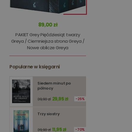
89,00 zł
PAKIET Grey Pięćdziesiąt twarzy
Greya / Ciemniejsza strona Greya /
Nowe oblicze Greya
Niezbędne pliki cookie
zarządzanie kontem. B
Nazwa
Popularne w księgarni
kqs_koszyk
Siedem minut po
kqs_panel
północy
kqs_token
29,95 zł
39,90 zł
25%
kqs_przechowalnia
Trzy siostry
licznik
Polityce 
11,95 zł
39,90 zł
70%