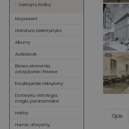
Zwierzęta, Rośliny
Na prezent
Literatura, beletrystyka
Albumy
Audiobook
Biznes ,ekonomia,
zarządzanie i finanse
Encyklopedie i leksykony
Ezoteryka, astrologia,
magia, paranormalne
Hobby
Opis
Humor, aforyzmy,