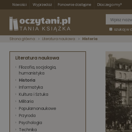
Nowości
Wyprzedaż
Ponownie dostępne
Dlaczego my?
szukaj w 
Strona główna
Literatura naukowa
Historia
Literatura naukowa
Filozofia, socjologia,
humanistyka
Historia
Informatyka
Kultura i Sztuka
Militaria
Popularnonaukowe
Przyroda
Psychologia
Technika