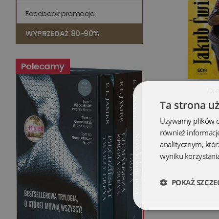
Facebook promocja
WYPRZEDAŻ 80-90%
Polecamy
Dre
Ta strona u
Używamy plików coo
44,9
również informacj
analitycznym, któr
Opis
wyniku korzystania
POKAŻ SZCZE
Niezbędne