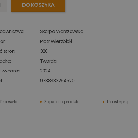
DO KOSZYKA
dawnictwo:
Skarpa Warszawska
or:
Piotr Wierzbicki
ść stron:
320
adka:
Twarda
 wydania:
2024
N:
9788383294520
Przesyłki
Zapytaj o produkt
Udostępnij