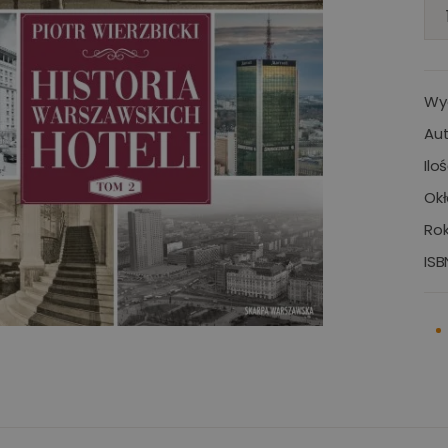
Wy
Aut
Ilo
Okł
Rok
ISB