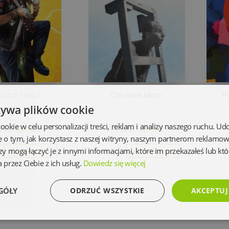
szcz. Tom 1
Człowiek Miron
P
żywa plików cookie
kie w celu personalizacji treści, reklam i analizy naszego ruchu. U
13,95 zł
19,95 zł
9 zł
59,99 zł
e o tym, jak korzystasz z naszej witryny, naszym partnerom reklamo
zy mogą łączyć je z innymi informacjami, które im przekazałeś lub któ
Do koszyka
Opis
Do koszyka
O
 przez Ciebie z ich usług.
Dowiedz się więcej
GÓŁY
ODRZUĆ WSZYSTKIE
AKCEPTUJ
Wydajność
Targetowanie
Funkcjonalność
Ni