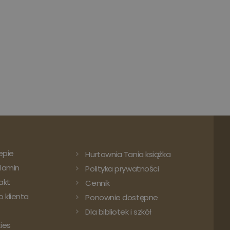
epie
Hurtownia Tania książka
lamin
Polityka prywatności
akt
Cennik
 klienta
Ponownie dostępne
Dla bibliotek i szkół
ies