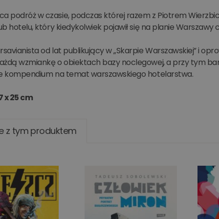
ca podróż w czasie, podczas której razem z Piotrem Wierzbic
lub hotelu, który kiedykolwiek pojawił się na planie Warszaw
rsavianista od lat publikujący w „Skarpie Warszawskiej” i op
 każdą wzmiankę o obiektach bazy noclegowej, a przy tym 
idne kompendium na temat warszawskiego hotelarstwa.
7 x 25 cm
e z tym produktem