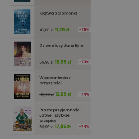
PHPSESSID
Klątwa Salomona
11,75 zł
47,80 zł
75%
Nazwa
Dziwne losy Jane Eyre
Nazwa
_ga_Q25NFDH6D8
_ga_PF5CNRJ3W2
15,95 zł
59,90 zł
73%
_gid
_ga
Wspomnienia z
przyszłości
12,95 zł
49,90 zł
74%
Proste przyjemności.
Łatwe i szybkie
przepisy
17,85 zł
69,90 zł
74%