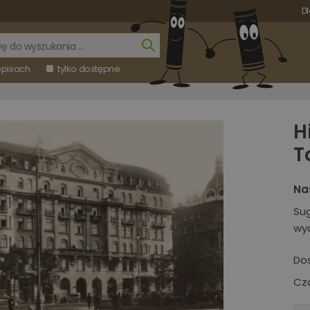
Dl
opisach
tylko dostępne
H
T
Na
Su
wy
Do
Cza