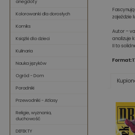
anegdoty
Fascynują
Kolorowanki dla dorosłych
zajeździe 
Komiks
Autor – va
analizuje
Książki dla dzieci
II to sol
Kulinaria
Format: 1
Nauka języków
Ogród - Dom
Kupion
Poradniki
Przewodniki - Atlasy
Religie, wyznania,
duchowość
DEFEKTY