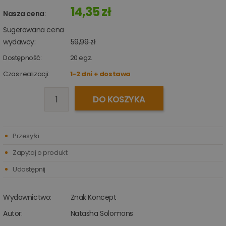
14,35 zł
Nasza cena
:
Sugerowana cena
wydawcy:
59,99 zł
Dostępność:
20
egz.
Czas realizacji:
1-2 dni + dostawa
DO KOSZYKA
Przesyłki
Zapytaj o produkt
Udostępnij
Wydawnictwo:
Znak Koncept
Autor:
Natasha Solomons