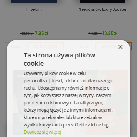
Przełom
Sześć snów Laury Szuster
7,95 zł
13,25 zł
38,90 zł
49,99 zł
×
Opis
Do koszyka
Opis
Do koszyka
Ta strona używa plików
cookie
Używamy plików cookie w celu
personalizacji treści, reklam i analizy naszego
ruchu. Udostępniamy również informacje o
tym, jak korzystasz z naszej witryny, naszym
partnerom reklamowym i analitycznym,
którzy mogą łączyć je z innymi informacjami,
które im przekazałeś lub które zebrali w
wyniku korzystania przez Ciebie z ich usług.
Dowiedz się więcej