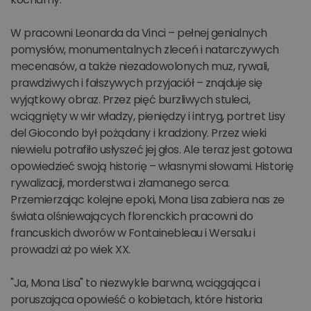
W pracowni Leonarda da Vinci – pełnej genialnych
pomysłów, monumentalnych zleceń i natarczywych
mecenasów, a także niezadowolonych muz, rywali,
prawdziwych i fałszywych przyjaciół – znajduje się
wyjątkowy obraz. Przez pięć burzliwych stuleci,
wciągnięty w wir władzy, pieniędzy i intryg, portret Lisy
del Giocondo był pożądany i kradziony. Przez wieki
niewielu potrafiło usłyszeć jej głos. Ale teraz jest gotowa
opowiedzieć swoją historię – własnymi słowami. Historię
rywalizacji, morderstwa i złamanego serca.
Przemierzając kolejne epoki, Mona Lisa zabiera nas ze
świata olśniewających florenckich pracowni do
francuskich dworów w Fontainebleau i Wersalu i
prowadzi aż po wiek XX.
"Ja, Mona Lisa" to niezwykle barwna, wciągająca i
poruszająca opowieść o kobietach, które historia