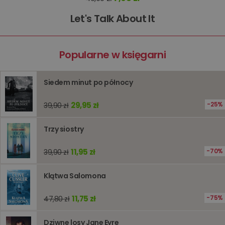
zakupó
użytkown
sesji
Let's Talk About It
przegląd
Polityce
prywatności Google
licznik
www.oczytani.pl
1 godzina
Ten plik
jest uży
liczenia i
Popularne w księgarni
śledzeni
lub wyda
stronie
internet
Siedem minut po północy
pomagaj
analizie i
optymali
29,95 zł
25%
39,90 zł
wydajno
strony
internet
Trzy siostry
PHPSESSID
Sesja
Cookie
PHP.net
generow
www.oczytani.pl
przez apl
11,95 zł
70%
39,90 zł
oparte n
PHP. Jest
identyfik
Klątwa Salomona
ogólneg
przeznac
używany
11,75 zł
75%
47,80 zł
obsługi
zmiennyc
użytkown
Zwykle je
Dziwne losy Jane Eyre