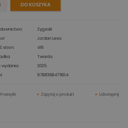
DO KOSZYKA
dawnictwo:
Zygzaki
or:
Jordan Lees
ść stron:
416
adka:
Twarda
 wydania:
2025
N:
9788368479614
Przesyłki
Zapytaj o produkt
Udostępnij