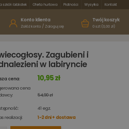
a szkół i bibliotek
Oferta hurtowa
Płatności
Wysyłka
Kontakt
Konto klienta
Twój koszyk
/
Załóż konto
Zaloguj się
0 szt (0,00 zł)
wiecogłosy. Zagubieni i
dnalezieni w labiryncie
10,95 zł
sza cena
:
gerowana cena
dawcy:
54,90 zł
stępność:
41
egz.
s realizacji:
1-2 dni + dostawa