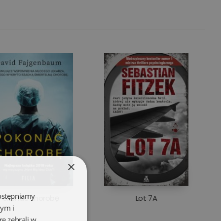
×
dostępniamy
Pokonać chorobę
Lot 7A
wym i
re zebrali w