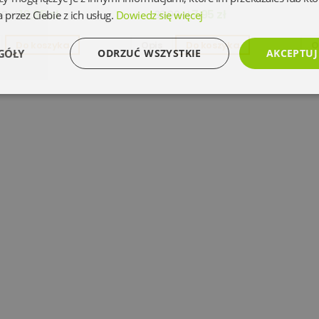
10,95 zł
7,95 zł
 przez Ciebie z ich usług.
Dowiedz się więcej
9 zł
39,90 zł
Do koszyka
Opis
Do koszyka
O
GÓŁY
ODRZUĆ WSZYSTKIE
AKCEPTUJ
Wydajność
Targetowanie
Funkcjonalność
Ni
Niezbędne
Wydajność
Targetowanie
Funkcjonalność
Niesklasyfikowan
 umożliwiają korzystanie z podstawowych funkcji strony internetowej, takich jak logowanie 
ez niezbędnych plików cookie nie można prawidłowo korzystać ze strony internetowej.
Dostawca
/
Okres
Opis
Domena
przechowywania
www.oczytani.pl
1 miesiąc
www.oczytani.pl
1 miesiąc