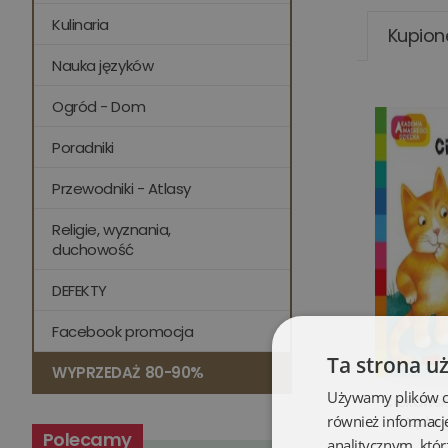
Kulinaria
Kupion
Nauka języków
Ogród - Dom
Poradniki
Przewodniki - Atlasy
Religie, wyznania,
duchowość
DEFEKTY
Facebook promocja
Ta strona u
WYPRZEDAŻ 80-90%
Używamy plików coo
Ciekawsk
również informacj
Mądreg
Polecamy
analitycznym, któr