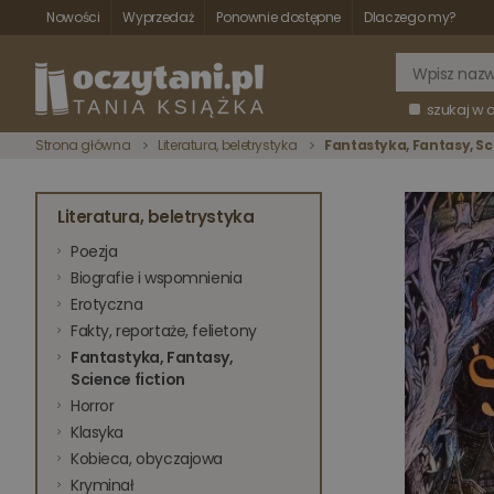
Nowości
Wyprzedaż
Ponownie dostępne
Dlaczego my?
szukaj w 
Strona główna
Literatura, beletrystyka
Fantastyka, Fantasy, Sc
Literatura, beletrystyka
Poezja
Biografie i wspomnienia
Erotyczna
Fakty, reportaże, felietony
Fantastyka, Fantasy,
Science fiction
Horror
Klasyka
Kobieca, obyczajowa
Kryminał