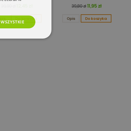
12,45 zł
11,95 zł
39,90 zł
39,80 zł
pis
Do koszyka
Opis
Do koszyka
 WSZYSTKIE
esklasyfikowane
e
użytkownika i