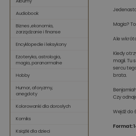
Albumy
Jedenastol
Audiobook
Magia? To 
Biznes ,ekonomia,
zarządzanie i finanse
Ale wkrótc
Encyklopedie i leksykony
Kiedy otrz
Ezoteryka, astrologia,
magii. Tu 
magia, paranormalne
sercu tego
brata.
Hobby
Humor, aforyzmy,
Benjamiah
anegdoty
Czy odnaj
Kolorowanki dla dorosłych
Wejdź do ś
Komiks
Format: 1
Książki dla dzieci