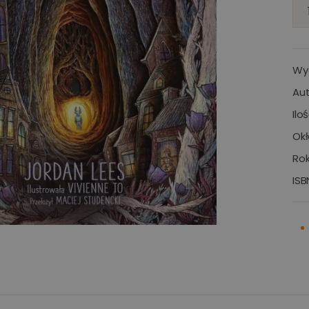
Wy
Aut
Ilo
Okł
Rok
ISB