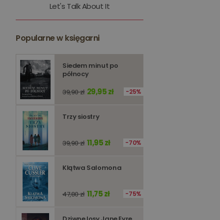
Let's Talk About It
kqs_token
kqs_przechowalnia
Popularne w księgarni
licznik
Polityce 
Siedem minut po
północy
PHPSESSID
29,95 zł
39,90 zł
25%
Trzy siostry
Nazwa
11,95 zł
39,90 zł
70%
Nazwa
_ga_Q25NFDH6D8
_ga_PF5CNRJ3W2
Klątwa Salomona
_gid
_ga
11,75 zł
47,80 zł
75%
Dziwne losy Jane Eyre