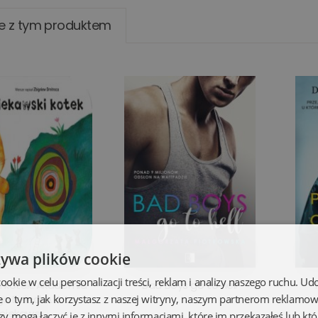
e z tym produktem
żywa plików cookie
kie w celu personalizacji treści, reklam i analizy naszego ruchu. U
i kotek. Akademia
Bad Boys go to hell
e o tym, jak korzystasz z naszej witryny, naszym partnerom reklamo
o Dziecka. A to
ciekawe
zy mogą łączyć je z innymi informacjami, które im przekazałeś lub któ