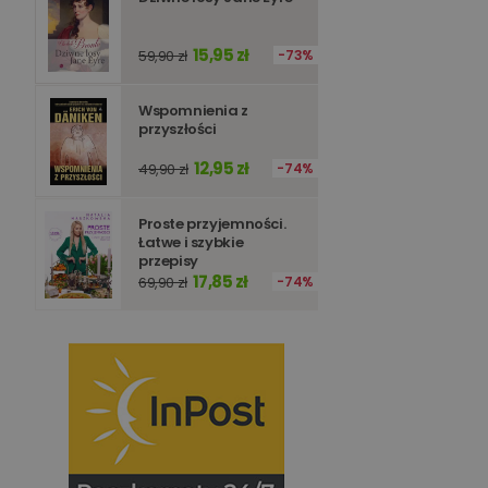
15,95 zł
59,90 zł
73%
Wspomnienia z
przyszłości
12,95 zł
49,90 zł
74%
Proste przyjemności.
Łatwe i szybkie
przepisy
17,85 zł
69,90 zł
74%