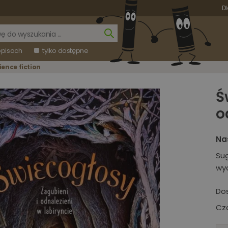
Dl
opisach
tylko dostępne
ience fiction
Ś
o
Na
Su
wy
Do
Cza