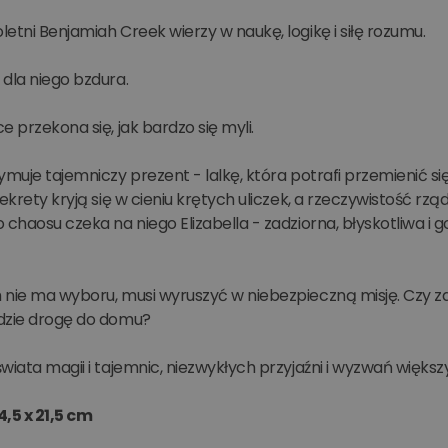
etni Benjamiah Creek wierzy w naukę, logikę i siłę rozumu.
dla niego bzdura.
e przekona się, jak bardzo się myli.
ymuje tajemniczy prezent - lalkę, która potrafi przemienić s
sekrety kryją się w cieniu krętych uliczek, a rzeczywistość r
 chaosu czeka na niego Elizabella - zadziorna, błyskotliwa 
 nie ma wyboru, musi wyruszyć w niebezpieczną misję. Czy z
dzie drogę do domu?
wiata magii i tajemnic, niezwykłych przyjaźni i wyzwań większ
4,5 x 21,5 cm