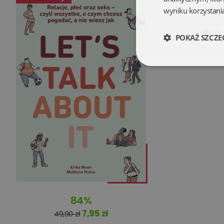
wyniku korzystania
26,9
Opis
POKAŻ SZCZE
Niezbędne
Niezbędne pliki cookie
zarządzanie kontem. B
Nazwa
84%
kqs_koszyk
7,95 zł
49,90 zł
kqs_panel