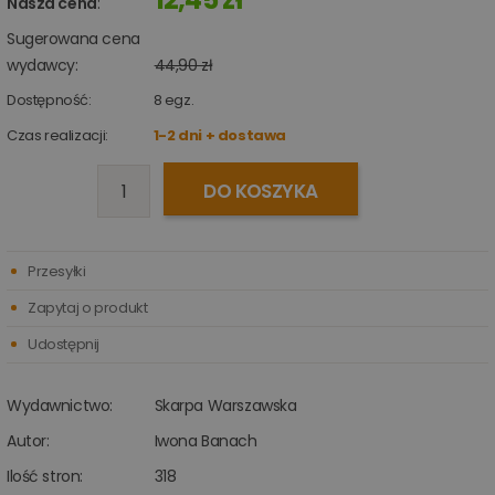
Nasza cena
:
Sugerowana cena
wydawcy:
44,90 zł
Dostępność:
8
egz.
Czas realizacji:
1-2 dni + dostawa
DO KOSZYKA
Przesyłki
Zapytaj o produkt
Udostępnij
Wydawnictwo:
Skarpa Warszawska
Autor:
Iwona Banach
Ilość stron:
318