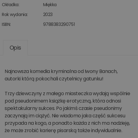
Okładka:
Miękka
Rok wydania:
2023
ISBN:
9788383290751
Opis
Najnowsza komedia kryminalna od Iwony Banach,
autorki którą pokochali czytelnicy gatunku!
Trzy dziewczyny z małego miasteczka wydają wspólnie
pod pseudonimem książkę erotyczną, która odnosi
spektakularny sukces. Po jakimś czasie pseudonimy
zaczynają im ciążyć. Nie wiadomo jaka część sukcesu
przypada na kogo, a ponadto każda z nich ma nadzieję,
że może zrobić karierę pisarską także indywidualnie.