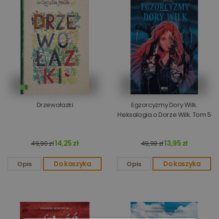
Drzewołazki
Egzorcyzmy Dory Wilk.
Heksalogia o Dorze Wilk. Tom 5
14,25 zł
13,95 zł
49,90 zł
49,99 zł
Opis
Do koszyka
Opis
Do koszyka