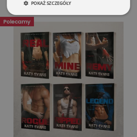
POKAŻ SZCZEGÓŁY
Niezbędne
Wydajność
Polecamy
Targetowanie
Funkcjonalność
Niesklasyfikowane
Niezbędne
Wydajność
Targetowanie
Funkcjonalność
Niesklasyfikowane
Niezbędne pliki cookie umożliwiają korzystanie z
podstawowych funkcji strony internetowej, takich jak
logowanie użytkownika i zarządzanie kontem. Bez