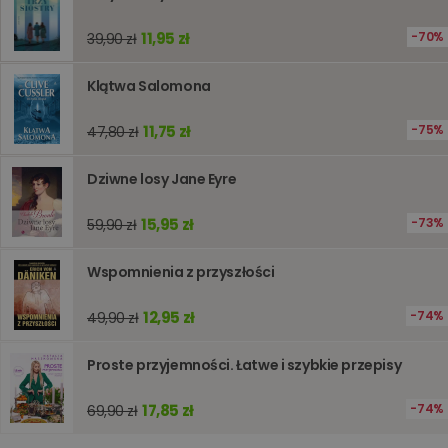
stronie
internet
11,95 zł
70%
39,90 zł
pomagaj
analizie i
optymali
wydajno
Klątwa Salomona
strony
internet
11,75 zł
75%
47,80 zł
PHPSESSID
Sesja
Cookie
PHP.net
generow
www.oczytani.pl
przez apl
Dziwne losy Jane Eyre
oparte n
PHP. Jest
identyfik
ogólneg
15,95 zł
73%
59,90 zł
przeznac
używany
obsługi
Wspomnienia z przyszłości
zmiennyc
użytkown
Zwykle je
12,95 zł
74%
49,90 zł
liczba
generow
losowo,
jej użyc
Proste przyjemności. Łatwe i szybkie przepisy
być spec
dla witry
dobrym
17,85 zł
74%
69,90 zł
przykład
utrzymy
statusu