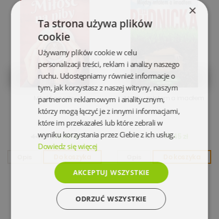
×
Ta strona używa plików
cookie
Używamy plików cookie w celu
personalizacji treści, reklam i analizy naszego
ruchu. Udostępniamy również informacje o
tym, jak korzystasz z naszej witryny, naszym
Miłość na niby
Między młotem a imadłem
partnerom reklamowym i analitycznym,
którzy mogą łączyć je z innymi informacjami,
które im przekazałeś lub które zebrali w
wyniku korzystania przez Ciebie z ich usług.
12,45 zł
17,45 zł
44,90 zł
44,00 zł
Dowiedz się więcej
Opis
Do koszyka
Opis
Do koszyka
AKCEPTUJ WSZYSTKIE
ODRZUĆ WSZYSTKIE