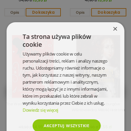
13,95 zł
13,95 zł
54,90 zł
41,90 zł
Opis
Do koszyka
Opis
Do koszyka
×
Ta strona używa plików
cookie
Używamy plików cookie w celu
personalizacji treści, reklam i analizy naszego
ruchu. Udostępniamy również informacje o
tym, jak korzystasz z naszej witryny, naszym
partnerom reklamowym i analitycznym,
którzy mogą łączyć je z innymi informacjami,
które im przekazałeś lub które zebrali w
wyniku korzystania przez Ciebie z ich usług.
The Wedding Date. Randka w
Eleonora z Habsburgów
Dowiedz się więcej
ciemno
Wiśniowiecka. Miłość i korona
AKCEPTUJ WSZYSTKIE
14,95 zł
11,55 zł
49,90 zł
34,90 zł