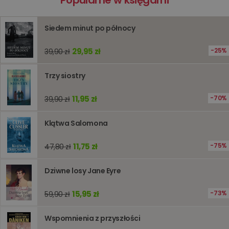
Popularne w księgarni
prywatności Google
licznik
www.oczytani.pl
1 godzina
Ten plik
jest uży
liczenia i
Siedem minut po północy
śledzeni
lub wyda
stronie
29,95 zł
25%
39,90 zł
internet
pomagaj
analizie i
optymali
Trzy siostry
wydajno
strony
internet
11,95 zł
70%
39,90 zł
PHPSESSID
Sesja
Cookie
PHP.net
generow
www.oczytani.pl
Klątwa Salomona
przez apl
oparte n
PHP. Jest
11,75 zł
identyfik
75%
47,80 zł
ogólneg
przeznac
używany
Dziwne losy Jane Eyre
obsługi
zmiennyc
użytkown
15,95 zł
73%
59,90 zł
Zwykle je
liczba
generow
losowo,
Wspomnienia z przyszłości
jej użyc