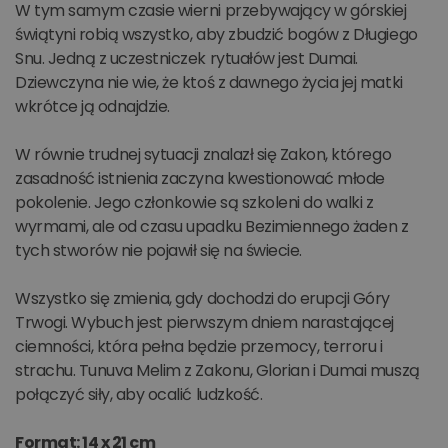
W tym samym czasie wierni przebywający w górskiej
świątyni robią wszystko, aby zbudzić bogów z Długiego
Snu. Jedną z uczestniczek rytuałów jest Dumai.
Dziewczyna nie wie, że ktoś z dawnego życia jej matki
wkrótce ją odnajdzie.
W równie trudnej sytuacji znalazł się Zakon, którego
zasadność istnienia zaczyna kwestionować młode
pokolenie. Jego członkowie są szkoleni do walki z
wyrmami, ale od czasu upadku Bezimiennego żaden z
tych stworów nie pojawił się na świecie.
Wszystko się zmienia, gdy dochodzi do erupcji Góry
Trwogi. Wybuch jest pierwszym dniem narastającej
ciemności, która pełna będzie przemocy, terroru i
strachu. Tunuva Melim z Zakonu, Glorian i Dumai muszą
połączyć siły, aby ocalić ludzkość.
Format: 14 x 21 cm