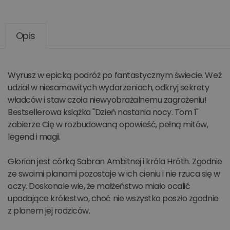
Opis
Wyrusz w epicką podróż po fantastycznym świecie. Weź
udział w niesamowitych wydarzeniach, odkryj sekrety
władców i staw czoła niewyobrażalnemu zagrożeniu!
Bestsellerowa książka "Dzień nastania nocy. Tom 1"
zabierze Cię w rozbudowaną opowieść, pełną mitów,
legend i magii.
Glorian jest córką Sabran Ambitnej i króla Hróth. Zgodnie
ze swoimi planami pozostaje w ich cieniu i nie rzuca się w
oczy. Doskonale wie, że małżeństwo miało ocalić
upadające królestwo, choć nie wszystko poszło zgodnie
z planem jej rodziców.