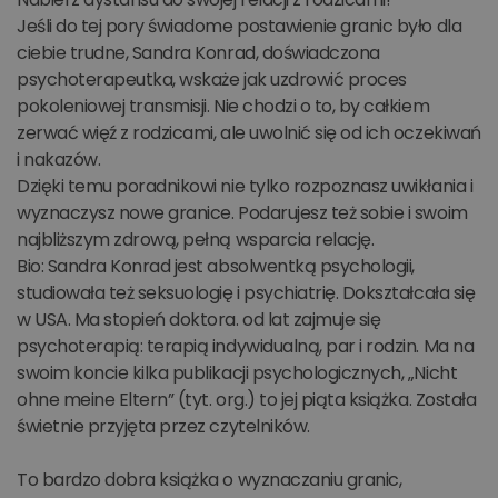
Jeśli do tej pory świadome postawienie granic było dla
ciebie trudne, Sandra Konrad, doświadczona
psychoterapeutka, wskaże jak uzdrowić proces
pokoleniowej transmisji. Nie chodzi o to, by całkiem
zerwać więź z rodzicami, ale uwolnić się od ich oczekiwań
i nakazów.
Dzięki temu poradnikowi nie tylko rozpoznasz uwikłania i
wyznaczysz nowe granice. Podarujesz też sobie i swoim
najbliższym zdrową, pełną wsparcia relację.
Bio: Sandra Konrad jest absolwentką psychologii,
studiowała też seksuologię i psychiatrię. Dokształcała się
w USA. Ma stopień doktora. od lat zajmuje się
psychoterapią: terapią indywidualną, par i rodzin. Ma na
swoim koncie kilka publikacji psychologicznych, „Nicht
ohne meine Eltern” (tyt. org.) to jej piąta książka. Została
świetnie przyjęta przez czytelników.
To bardzo dobra książka o wyznaczaniu granic,