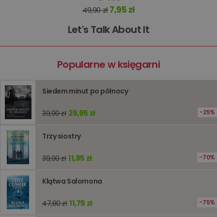
zakupó
7,95 zł
49,90 zł
użytkown
sesji
przegląd
Let's Talk About It
Polityce
prywatności Google
licznik
www.oczytani.pl
1 godzina
Ten plik
jest uży
liczenia i
śledzeni
Popularne w księgarni
lub wyda
stronie
internet
pomagaj
Siedem minut po północy
analizie i
optymali
wydajno
29,95 zł
25%
39,90 zł
strony
internet
Trzy siostry
PHPSESSID
Sesja
Cookie
PHP.net
generow
www.oczytani.pl
przez apl
oparte n
11,95 zł
70%
39,90 zł
PHP. Jest
identyfik
ogólneg
Klątwa Salomona
przeznac
używany
obsługi
11,75 zł
75%
47,80 zł
zmiennyc
użytkown