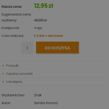
12,95 zł
Nasza cena
:
Sugerowana cena
wydawcy:
49,99 zł
Dostępność:
4
egz.
Czas realizacji:
1-2 dni + dostawa
DO KOSZYKA
Przesyłki
Zapytaj o produkt
Udostępnij
Wydawnictwo:
Znak
Autor:
Sandra Konrad