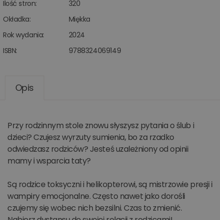
Ilość stron:
320
Okładka:
Miękka
Rok wydania:
2024
ISBN:
9788324069149
Opis
Przy rodzinnym stole znowu słyszysz pytania o ślub i
dzieci? Czujesz wyrzuty sumienia, bo za rzadko
odwiedzasz rodziców? Jesteś uzależniony od opinii
mamy i wsparcia taty?
Są rodzice toksyczni i helikopterowi, są mistrzowie presji i
wampiry emocjonalne. Często nawet jako dorośli
czujemy się wobec nich bezsilni. Czas to zmienić.
Nabierz dystansu do swojej relacji z rodzicami!