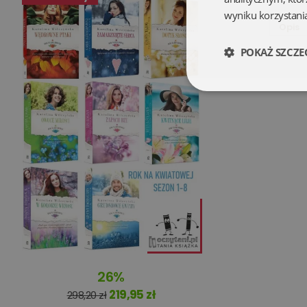
wyniku korzystania
Opis
POKAŻ SZCZE
Niezbędne
Niezbędne pliki cookie
zarządzanie kontem. B
Nazwa
26%
kqs_koszyk
219,95 zł
298,20 zł
kqs_panel