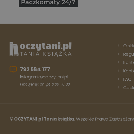
O skl
Regu
Kont
792 684 177
Konto
ksiegarnia@oczytani.pl
FAQ
Pracujemy: pn-pt: 8:00-16:00
Cook
© OCZYTANI.pl Tania książka
. Wszelkie Prawa Zastrzeżon