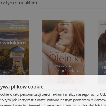
e z tym produktem
żywa plików cookie
ka z widokiem
Dziewczyna z porcelany
Zak
dnik dla łowców
kie w celu personalizacji treści, reklam i analizy naszego ruchu. U
panoram
e o tym, jak korzystasz z naszej witryny, naszym partnerom reklamo
23,95 zł
14,25 zł
0 zł
47,90 zł
zy mogą łączyć je z innymi informacjami, które im przekazałeś lub któ