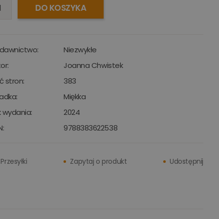
DO KOSZYKA
dawnictwo:
Niezwykłe
or:
Joanna Chwistek
ść stron:
383
adka:
Miękka
 wydania:
2024
N:
9788383622538
Przesyłki
Zapytaj o produkt
Udostępnij