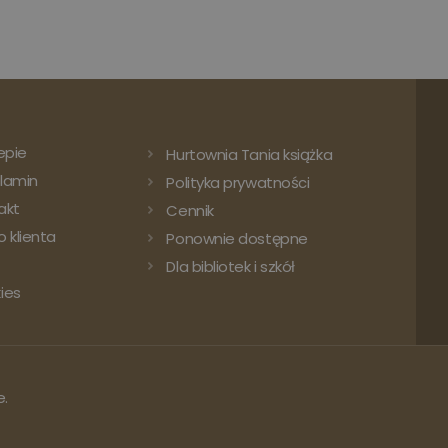
epie
Hurtownia Tania książka
lamin
Polityka prywatności
akt
Cennik
 klienta
Ponownie dostępne
Dla bibliotek i szkół
ies
e.