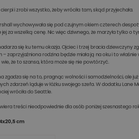
ie cierpi i zrobi wszystko, żeby wróciła tam, skąd przyjechała.
shall wychowywała się pod czujnym okiem czterech despoty
 jej za wszelką cenę. Nic więc dziwnego, że marzyła tylko o tym
darza się ku temu okazja. Ojciec i trzej bracia dziewczyny zg
– zaprzyjaźniona rodzina będzie miała ją na oku i to właśnie
wie, że to szansa, która może się nie powtórzyć.
a zgadza się na to, pragnąc wolności i samodzielności, ale 
ych zdarzeń ląduje w łóżku swojego szefa. W dodatku Lane McKin
bciej wróciła do Seattle.
wiera treści nieodpowiednie dla osób poniżej szesnastego rok
14x20,5 cm