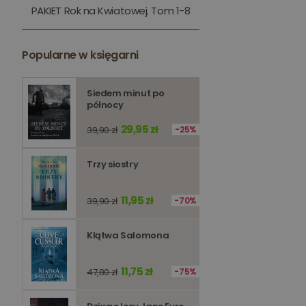
PAKIET Rok na Kwiatowej. Tom 1-8
kqs_token
kqs_przechowalnia
Popularne w księgarni
licznik
Polityce 
Siedem minut po
północy
PHPSESSID
29,95 zł
39,90 zł
25%
Trzy siostry
Nazwa
11,95 zł
39,90 zł
70%
Nazwa
_ga_Q25NFDH6D8
_ga_PF5CNRJ3W2
Klątwa Salomona
_gid
_ga
11,75 zł
47,80 zł
75%