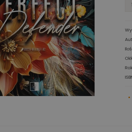
Wy
Aut
Ilo
Okł
Rok
ISB