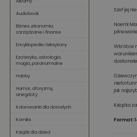
Albumy
Szef jej n
Audiobook
Noemi Mar
Biznes ,ekonomia,
pilnowanie
zarządzanie i finanse
Encyklopedie i leksykony
Wkrótce na
warunkiem 
Ezoteryka, astrologia,
doskonale 
magia, paranormalne
Dziewczyn
Hobby
niefortunn
Humor, aforyzmy,
jak najszy
anegdoty
Książka za
Kolorowanki dla dorosłych
Komiks
Format: 
Książki dla dzieci