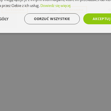
 przez Ciebie z ich usług.
Dowiedz się więcej
Do koszyka
Opis
Do koszyka
O
GÓŁY
ODRZUĆ WSZYSTKIE
AKCEPTUJ
Wydajność
Targetowanie
Funkcjonalność
Ni
Niezbędne
Wydajność
Targetowanie
Funkcjonalność
Niesklasyfikowan
 umożliwiają korzystanie z podstawowych funkcji strony internetowej, takich jak logowanie 
ez niezbędnych plików cookie nie można prawidłowo korzystać ze strony internetowej.
Dostawca
/
Okres
Opis
Domena
przechowywania
www.oczytani.pl
1 miesiąc
www.oczytani.pl
1 miesiąc