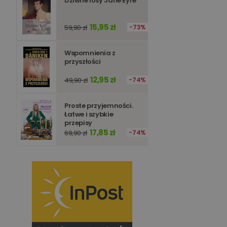
Dziwne losy Jane Eyre
15,95 zł
59,90 zł
73%
Wspomnienia z
przyszłości
12,95 zł
49,90 zł
74%
Proste przyjemności.
Łatwe i szybkie
przepisy
17,85 zł
69,90 zł
74%