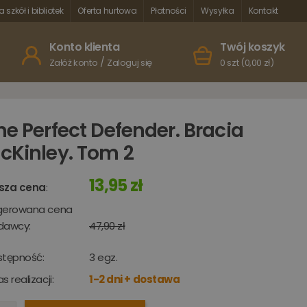
a szkół i bibliotek
Oferta hurtowa
Płatności
Wysyłka
Kontakt
Konto klienta
Twój koszyk
/
Załóż konto
Zaloguj się
0 szt (0,00 zł)
he Perfect Defender. Bracia
cKinley. Tom 2
13,95 zł
sza cena
:
gerowana cena
dawcy:
47,90 zł
stępność:
3
egz.
s realizacji:
1-2 dni + dostawa