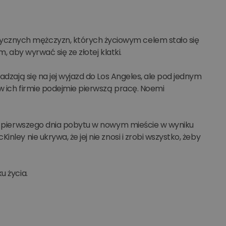
cznych mężczyzn, których życiowym celem stało się
, aby wyrwać się ze złotej klatki.
adzają się na jej wyjazd do Los Angeles, ale pod jednym
 w ich firmie podejmie pierwszą pracę. Noemi
już pierwszego dnia pobytu w nowym mieście w wyniku
ley nie ukrywa, że jej nie znosi i zrobi wszystko, żeby
u życia.