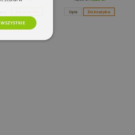
pis
Do koszyka
Opis
Do koszyka
 WSZYSTKIE
esklasyfikowane
e
użytkownika i