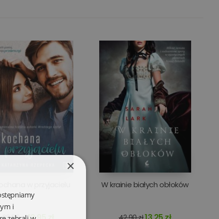
×
ochana w przyjacielu
W krainie białych obłoków
dostępniamy
wym i
12,95 zł
13,25 zł
39,90 zł
42,90 zł
re zebrali w