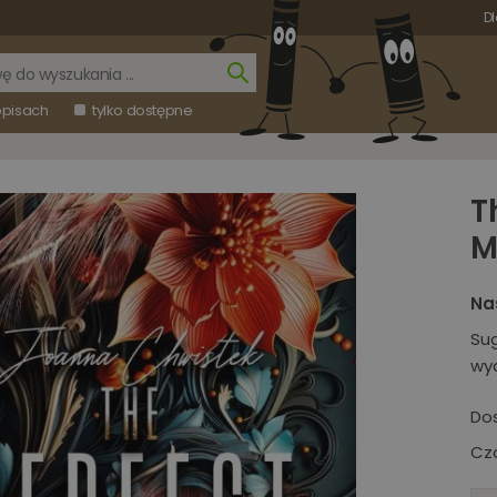
Dl
opisach
tylko dostępne
T
M
Na
Su
wy
Do
Cza