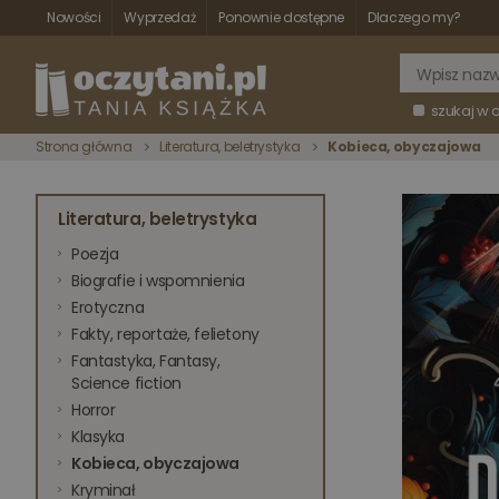
Nowości
Wyprzedaż
Ponownie dostępne
Dlaczego my?
szukaj w 
Strona główna
Literatura, beletrystyka
Kobieca, obyczajowa
Literatura, beletrystyka
Poezja
Biografie i wspomnienia
Erotyczna
Fakty, reportaże, felietony
Fantastyka, Fantasy,
Science fiction
Horror
Klasyka
Kobieca, obyczajowa
Kryminał