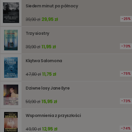
jest uży
Siedem minut po północy
liczenia i
śledzeni
lub wyda
29,95 zł
25%
39,90 zł
stronie
internet
pomagaj
Trzy siostry
analizie i
optymali
wydajno
strony
11,95 zł
70%
39,90 zł
internet
PHPSESSID
Sesja
Cookie
PHP.net
Klątwa Salomona
generow
www.oczytani.pl
przez apl
oparte n
11,75 zł
75%
47,80 zł
PHP. Jest
identyfik
ogólneg
przeznac
Dziwne losy Jane Eyre
używany
obsługi
zmiennyc
15,95 zł
73%
59,90 zł
użytkown
Zwykle je
liczba
Wspomnienia z przyszłości
generow
losowo,
jej użyc
być spec
12,95 zł
74%
49,90 zł