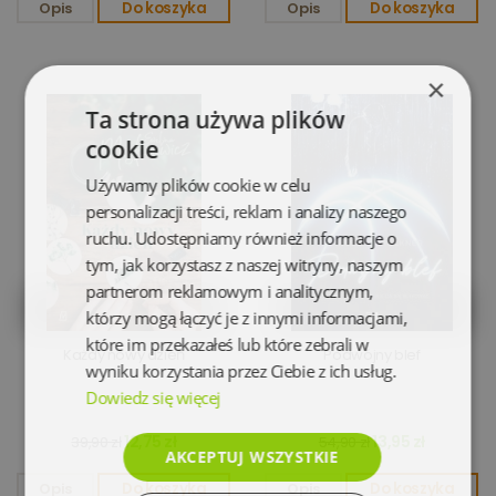
Opis
Do koszyka
Opis
Do koszyka
×
Ta strona używa plików
cookie
Używamy plików cookie w celu
personalizacji treści, reklam i analizy naszego
ruchu. Udostępniamy również informacje o
tym, jak korzystasz z naszej witryny, naszym
partnerom reklamowym i analitycznym,
którzy mogą łączyć je z innymi informacjami,
które im przekazałeś lub które zebrali w
Każdy nowy dzień
Podwójny blef
wyniku korzystania przez Ciebie z ich usług.
Dowiedz się więcej
12,75 zł
13,95 zł
39,90 zł
54,90 zł
AKCEPTUJ WSZYSTKIE
Opis
Do koszyka
Opis
Do koszyka