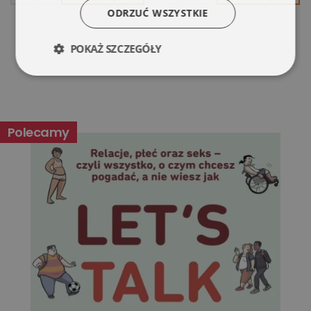
ODRZUĆ WSZYSTKIE
POKAŻ SZCZEGÓŁY
Niezbędne
Wydajność
Polecamy
Targetowanie
Funkcjonalność
Niesklasyfikowane
Niezbędne
Wydajność
Targetowanie
Funkcjonalność
Niesklasyfikowane