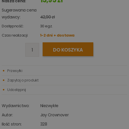
Nasza cena
:
Sugerowana cena
wydawcy:
42,90 zł
Dostępność:
30
egz.
Czas realizacji:
1-2 dni + dostawa
DO KOSZYKA
Przesyłki
Zapytaj o produkt
Udostępnij
Wydawnictwo:
Niezwykłe
Autor:
Jay Crownover
Ilość stron:
328