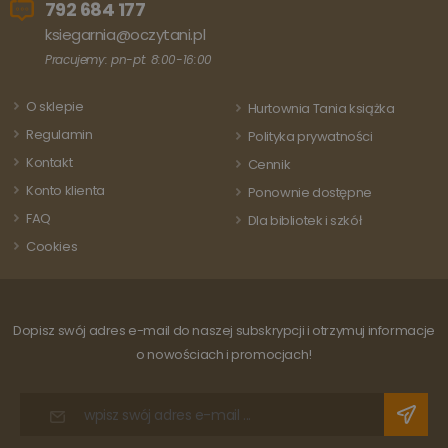
Analytics - co
792 684 177
wartość d
stanowi istotną
każdej
aktualizację
ksiegarnia@oczytani.pl
odwiedza
powszechnie
strony i s
używanej usługi
Pracujemy: pn-pt: 8:00-16:00
do liczeni
analitycznej
śledzenia
Google. Ten pli
odsłon.
cookie służy do
O sklepie
Hurtownia Tania książka
rozróżniania
unikalnych
Regulamin
Polityka prywatności
użytkowników
poprzez
Kontakt
Cennik
przypisanie
losowo
Konto klienta
Ponownie dostępne
wygenerowanej
liczby jako
FAQ
Dla bibliotek i szkół
identyfikatora
klienta. Jest on
Cookies
uwzględniony 
każdym żądani
strony w
witrynie i służy
do obliczania
danych
Dopisz swój adres e-mail do naszej subskrypcji i otrzymuj informacje
dotyczących
odwiedzających
o nowościach i promocjach!
sesji i kampanii
na potrzeby
raportów
analitycznych
witryn.