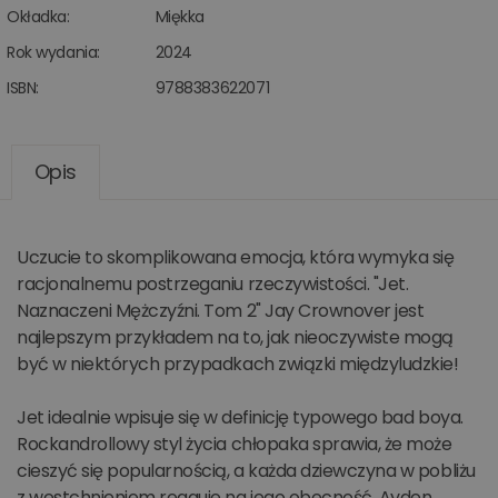
Okładka:
Miękka
Rok wydania:
2024
ISBN:
9788383622071
Opis
Uczucie to skomplikowana emocja, która wymyka się
racjonalnemu postrzeganiu rzeczywistości. "Jet.
Naznaczeni Mężczyźni. Tom 2" Jay Crownover jest
najlepszym przykładem na to, jak nieoczywiste mogą
być w niektórych przypadkach związki międzyludzkie!
Jet idealnie wpisuje się w definicję typowego bad boya.
Rockandrollowy styl życia chłopaka sprawia, że może
cieszyć się popularnością, a każda dziewczyna w pobliżu
z westchnieniem reaguje na jego obecność. Ayden