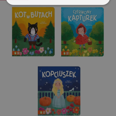
Niezbędne
Wydajność
Targetowanie
Funkcjonalność
Niesklasyfikowane
Niezbędne
Wydajność
Targetowanie
Funkcjonalność
Niesklasyfikowane
Niezbędne pliki cookie umożliwiają korzystanie z
podstawowych funkcji strony internetowej, takich jak
logowanie użytkownika i zarządzanie kontem. Bez
niezbędnych plików cookie nie można prawidłowo
korzystać ze strony internetowej.