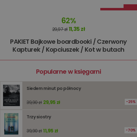
Dostawca
/
Okres
Nazwa
Opis
Domena
przechowywania
62%
kqs_koszyk
www.oczytani.pl
1 miesiąc
11,35 zł
29,97 zł
kqs_panel
www.oczytani.pl
1 miesiąc
PAKIET Bajkowe boardbooki / Czerwony
kqs_token
www.oczytani.pl
2 lata
Kapturek / Kopciuszek / Kot w butach
kqs_przechowalnia
www.oczytani.pl
1 tydzień
Ten plik
jest uży
przecho
preferenc
użytkown
Popularne w księgarni
informacj
tymczas
związany
koszyki
Siedem minut po północy
zakupó
użytkown
sesji
przegląd
29,95 zł
25%
39,90 zł
Polityce
prywatności Google
licznik
www.oczytani.pl
1 godzina
Ten plik
jest uży
Trzy siostry
liczenia i
śledzeni
lub wyda
11,95 zł
70%
39,90 zł
stronie
internet