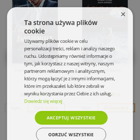
×
Ta strona używa plików
cookie
Używamy plików cookie w celu
personalizacji treści, reklam i analizy naszego
ruchu. Udostępniamy również informacje o
tym, jak korzystasz z naszej witryny, naszym
Zarozumiały playboy
Ścigając Księżyc
partnerom reklamowym i analitycznym,
którzy mogą łączyć je z innymi informacjami,
które im przekazałeś lub które zebrali w
wyniku korzystania przez Ciebie z ich usług.
12,55 zł
12,95 zł
39,90 zł
44,90 zł
Dowiedz się więcej
Opis
Do koszyka
Opis
Do koszyka
AKCEPTUJ WSZYSTKIE
ODRZUĆ WSZYSTKIE