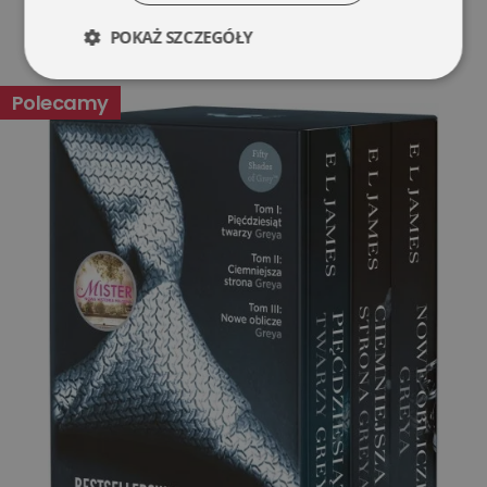
POKAŻ SZCZEGÓŁY
Niezbędne
Wydajność
Polecamy
Targetowanie
Funkcjonalność
Niesklasyfikowane
Niezbędne
Wydajność
Targetowanie
Funkcjonalność
Niesklasyfikowane
Niezbędne pliki cookie umożliwiają korzystanie z