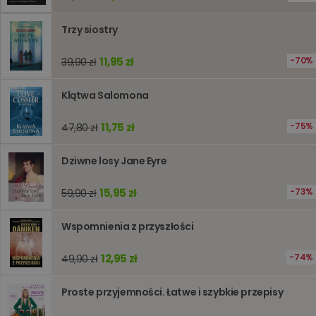
śledzeni
lub wyda
stronie
Trzy siostry
internet
pomagaj
analizie i
11,95 zł
70%
39,90 zł
optymali
wydajno
strony
internet
Klątwa Salomona
PHPSESSID
Sesja
Cookie
PHP.net
generow
www.oczytani.pl
11,75 zł
75%
47,80 zł
przez apl
oparte n
PHP. Jest
Dziwne losy Jane Eyre
identyfik
ogólneg
przeznac
15,95 zł
73%
59,90 zł
używany
obsługi
zmiennyc
użytkown
Wspomnienia z przyszłości
Zwykle je
liczba
generow
12,95 zł
74%
49,90 zł
losowo,
jej użyc
być spec
Proste przyjemności. Łatwe i szybkie przepisy
dla witry
dobrym
przykład