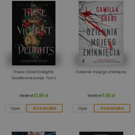
These Violent Delights.
Dziennik mojego zniknięcia
Gwałtowne pasje. Tom 1
12,95 zł
11,55 zł
49,90 zł
39,90 zł
Opis
Do koszyka
Opis
Do koszyka