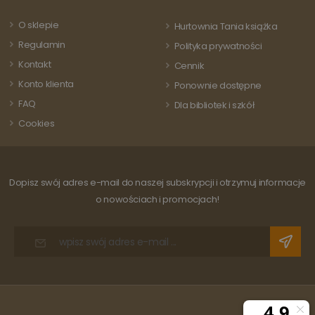
odwiedza
powszechnie
strony i s
używanej usługi
do liczeni
O sklepie
Hurtownia Tania książka
analitycznej
śledzenia
Google. Ten pli
odsłon.
Regulamin
Polityka prywatności
cookie służy do
rozróżniania
Kontakt
Cennik
unikalnych
użytkowników
Konto klienta
Ponownie dostępne
poprzez
przypisanie
FAQ
Dla bibliotek i szkół
losowo
wygenerowanej
Cookies
liczby jako
identyfikatora
klienta. Jest on
uwzględniony 
każdym żądani
strony w
Dopisz swój adres e-mail do naszej subskrypcji i otrzymuj informacje
witrynie i służy
do obliczania
o nowościach i promocjach!
danych
dotyczących
odwiedzających
sesji i kampanii
na potrzeby
raportów
analitycznych
witryn.