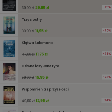
liczenia i
śledzeni
29,95 zł
25%
39,90 zł
lub wyda
stronie
internet
Trzy siostry
pomagaj
analizie i
optymali
11,95 zł
70%
39,90 zł
wydajno
strony
internet
Klątwa Salomona
PHPSESSID
Sesja
Cookie
PHP.net
generow
www.oczytani.pl
przez apl
11,75 zł
75%
47,80 zł
oparte n
PHP. Jest
identyfik
Dziwne losy Jane Eyre
ogólneg
przeznac
używany
obsługi
15,95 zł
73%
59,90 zł
zmiennyc
użytkown
Zwykle je
Wspomnienia z przyszłości
liczba
generow
losowo,
12,95 zł
74%
49,90 zł
jej użyc
być spec
dla witry
dobrym