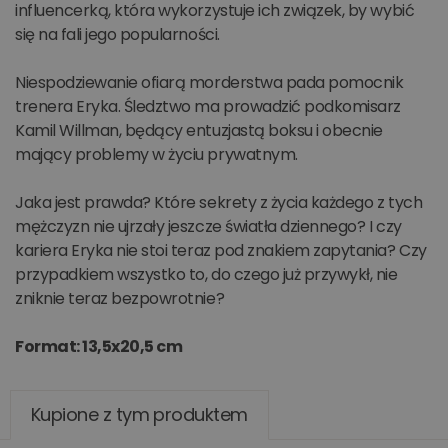
influencerką, która wykorzystuje ich związek, by wybić
się na fali jego popularności.
Niespodziewanie ofiarą morderstwa pada pomocnik
trenera Eryka. Śledztwo ma prowadzić podkomisarz
Kamil Willman, będący entuzjastą boksu i obecnie
mający problemy w życiu prywatnym.
Jaka jest prawda? Które sekrety z życia każdego z tych
mężczyzn nie ujrzały jeszcze światła dziennego? I czy
kariera Eryka nie stoi teraz pod znakiem zapytania? Czy
przypadkiem wszystko to, do czego już przywykł, nie
zniknie teraz bezpowrotnie?
Format: 13,5x20,5 cm
Kupione z tym produktem