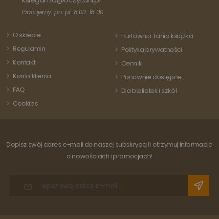
każdej
aktualizację
odwiedza
Pracujemy: pn-pt: 8:00-16:00
powszechnie
strony i s
używanej usługi
do liczeni
analitycznej
śledzenia
Google. Ten pli
O sklepie
Hurtownia Tania książka
odsłon.
cookie służy do
rozróżniania
Regulamin
Polityka prywatności
unikalnych
użytkowników
Kontakt
Cennik
poprzez
przypisanie
Konto klienta
Ponownie dostępne
losowo
wygenerowanej
FAQ
Dla bibliotek i szkół
liczby jako
identyfikatora
Cookies
klienta. Jest on
uwzględniony 
każdym żądani
strony w
witrynie i służy
do obliczania
Dopisz swój adres e-mail do naszej subskrypcji i otrzymuj informacje
danych
o nowościach i promocjach!
dotyczących
odwiedzających
sesji i kampanii
na potrzeby
raportów
analitycznych
witryn.