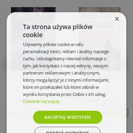
×
Ta strona używa plików
cookie
Używamy plików cookie w celu
personalizacji treści, reklam i analizy naszego
ruchu. Udostępniamy również informacje o
tym, jak korzystasz z naszej witryny, naszym
partnerom reklamowym i analitycznym,
Dotyk ocalenia. Zniewolenie
Śmierć na bogato
którzy mogą łączyć je z innymi informacjami,
które im przekazałeś lub które zebrali w
wyniku korzystania przez Ciebie z ich usług.
16,95 zł
14,75 zł
44,90 zł
47,90 zł
Dowiedz się więcej
Opis
Do koszyka
Opis
Do koszyka
AKCEPTUJ WSZYSTKIE