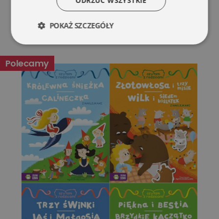
ODRZUĆ WSZYSTKIE
POKAŻ SZCZEGÓŁY
Niezbędne
Wydajność
Polecamy
Targetowanie
Funkcjonalność
Niesklasyfikowane
Niezbędne
Wydajność
Targetowanie
Funkcjonalność
Niesklasyfikowane