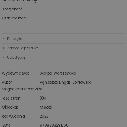
Produkt archiwalny
Dostępność:
Czas realizacji:
Przesyłki
Zapytaj o produkt
Udostępnij
Wydawnictwo:
Skarpa Warszawska
Autor:
Agnieszka Lingas-Łoniewska
,
Magdalena Łoniewska
Ilość stron:
334
Okładka:
Miękka
Rok wydania:
2023
ISBN:
9788383291550