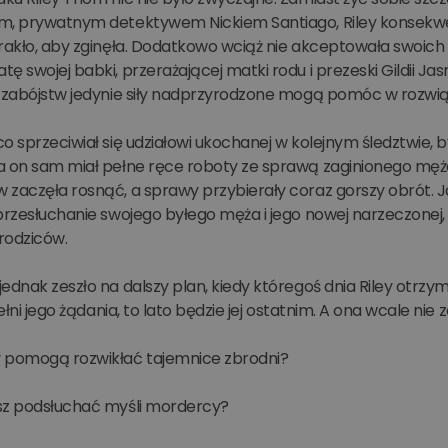
m, prywatnym detektywem Nickiem Santiago, Riley konsekwen
rakło, aby zginęła. Dodatkowo wciąż nie akceptowała swoich 
tę swojej babki, przerażającej matki rodu i prezeski Gildi
u zabójstw jedynie siły nadprzyrodzone mogą pomóc w rozw
o sprzeciwiał się udziałowi ukochanej w kolejnym śledztwie, 
a on sam miał pełne ręce roboty ze sprawą zaginionego mężcz
 zaczęła rosnąć, a sprawy przybierały coraz gorszy obrót. J
przesłuchanie swojego byłego męża i jego nowej narzeczonej,
rodziców.
ednak zeszło na dalszy plan, kiedy któregoś dnia Riley otrz
pełni jego żądania, to lato będzie jej ostatnim. A ona wcale nie 
 pomogą rozwikłać tajemnice zbrodni?
sz podsłuchać myśli mordercy?