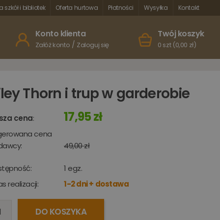
a szkół i bibliotek
Oferta hurtowa
Płatności
Wysyłka
Kontakt
Konto klienta
Twój koszyk
/
Załóż konto
Zaloguj się
0 szt (0,00 zł)
iley Thorn i trup w garderobie
17,95 zł
sza cena
:
gerowana cena
dawcy:
49,00 zł
stępność:
1
egz.
s realizacji:
1-2 dni + dostawa
DO KOSZYKA