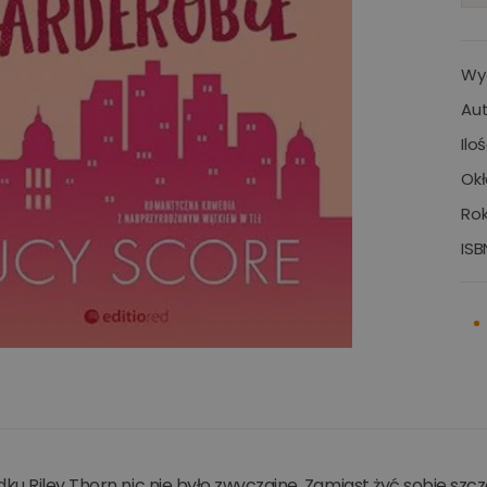
Wy
Aut
Ilo
Okł
Rok
ISB
u Riley Thorn nic nie było zwyczajne. Zamiast żyć sobie szc