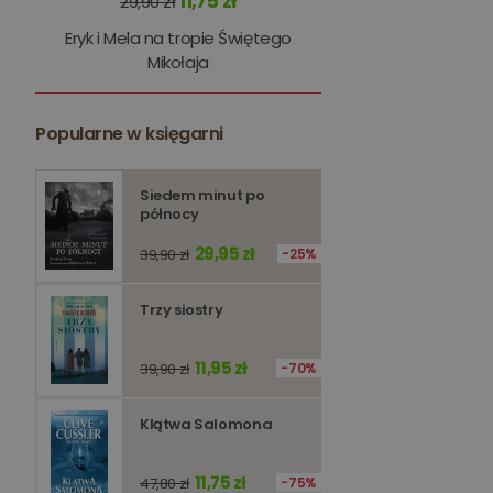
11,75 zł
29,90 zł
kqs_panel
Eryk i Mela na tropie Świętego
kqs_token
Mikołaja
kqs_przechowalnia
Popularne w księgarni
licznik
Polityce 
Siedem minut po
PHPSESSID
północy
29,95 zł
39,90 zł
25%
Trzy siostry
Nazwa
Nazwa
11,95 zł
39,90 zł
70%
_ga_Q25NFDH6D8
_ga_PF5CNRJ3W2
_gid
Klątwa Salomona
_ga
11,75 zł
47,80 zł
75%