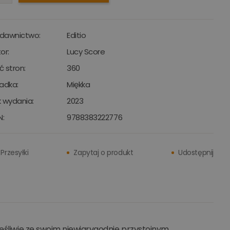
dawnictwo:
Editio
or:
Lucy Score
ść stron:
360
adka:
Miękka
 wydania:
2023
N:
9788383222776
Przesyłki
Zapytaj o produkt
Udostępnij
zęśliwie ze swoim niewiarygodnie przystojnym