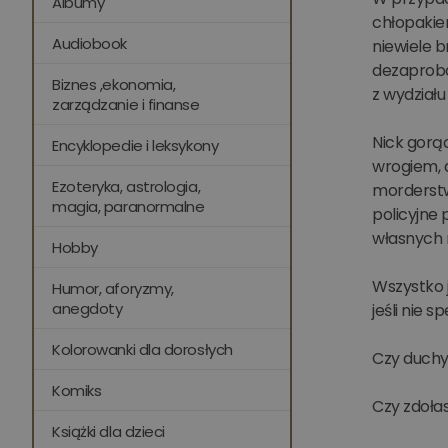
Albumy
chłopakie
Audiobook
niewiele b
dezaproba
Biznes ,ekonomia,
z wydział
zarządzanie i finanse
Nick gorąc
Encyklopedie i leksykony
wrogiem, 
Ezoteryka, astrologia,
morderstw
magia, paranormalne
policyjne 
własnych 
Hobby
Wszystko j
Humor, aforyzmy,
anegdoty
jeśli nie s
Kolorowanki dla dorosłych
Czy duchy
Komiks
Czy zdoła
Książki dla dzieci