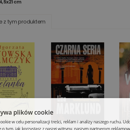
4,5x21 cm
e z tym produktem
żywa plików cookie
kie w celu personalizacji treści, reklam i analizy naszego ruchu. U
 Sielanka. Tom 3.
Testament Nobla
Whisk
e o tym, jak korzystasz z naszej witryny, naszym partnerom reklamo