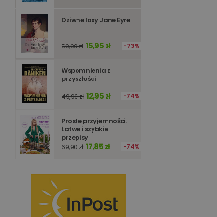
Dziwne losy Jane Eyre
15,95 zł
59,90 zł
73%
Wspomnienia z
przyszłości
12,95 zł
49,90 zł
74%
Proste przyjemności.
Łatwe i szybkie
przepisy
17,85 zł
69,90 zł
74%