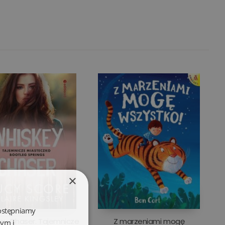
×
dostępniamy
ey Chaser. Tajemnicze
Z marzeniami mogę
wym i