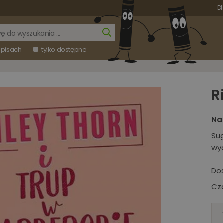
Dl
opisach
tylko dostępne
R
Na
Su
wy
Do
Cza