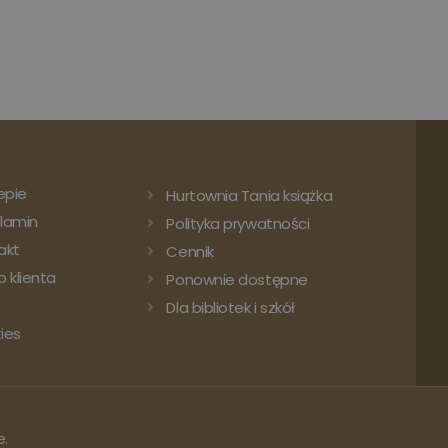
epie
Hurtownia Tania książka
lamin
Polityka prywatności
akt
Cennik
 klienta
Ponownie dostępne
Dla bibliotek i szkół
ies
e.