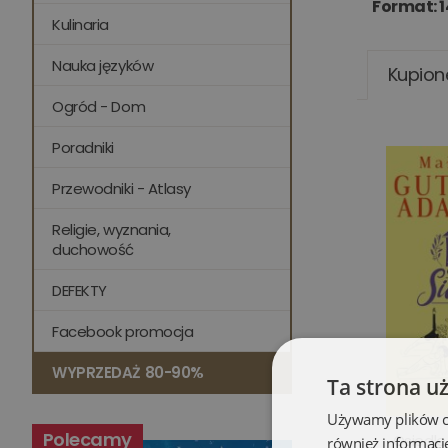
Format: 1
Kulinaria
Nauka języków
Kupion
Ogród - Dom
Poradniki
Przewodniki - Atlasy
Religie, wyznania,
duchowość
DEFEKTY
Facebook promocja
WYPRZEDAŻ 80-90%
Ta strona u
Używamy plików coo
Polecamy
Osiedle
również informacj