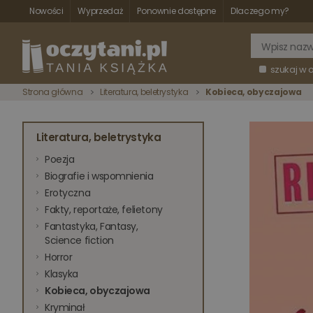
Nowości
Wyprzedaż
Ponownie dostępne
Dlaczego my?
szukaj w 
Strona główna
Literatura, beletrystyka
Kobieca, obyczajowa
Literatura, beletrystyka
Poezja
Biografie i wspomnienia
Erotyczna
Fakty, reportaże, felietony
Fantastyka, Fantasy,
Science fiction
Horror
Klasyka
Kobieca, obyczajowa
Kryminał