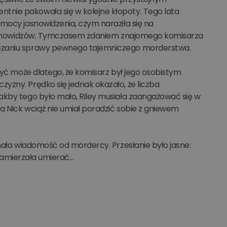
tnie pakowała się w kolejne kłopoty. Tego lata
mocy jasnowidzenia, czym naraziła się na
i Jasnowidzów. Tymczasem zdaniem znajomego komisarza
iązaniu sprawy pewnego tajemniczego morderstwa.
być może dlatego, że komisarz był jego osobistym
yzny. Prędko się jednak okazało, że liczba
akby tego było mało, Riley musiała zaangażować się w
 a Nick wciąż nie umiał poradzić sobie z gniewem
ymała wiadomość od mordercy. Przesłanie było jasne:
zamierzała umierać...