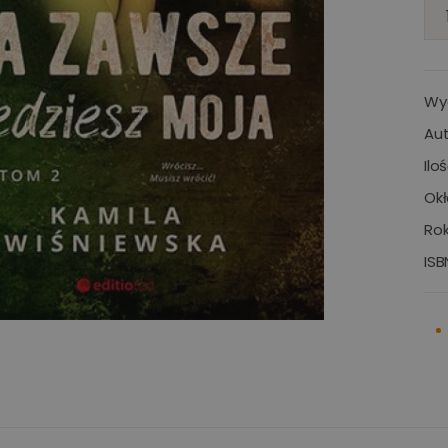
Wy
Aut
Ilo
Okł
Rok
ISB