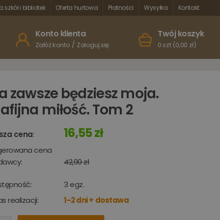
a szkół i bibliotek
Oferta hurtowa
Płatności
Wysyłka
Kontakt
Konto klienta
Twój koszyk
/
Załóż konto
Zaloguj się
0 szt (0,00 zł)
a zawsze będziesz moja.
afijna miłość. Tom 2
16,55 zł
sza cena
:
gerowana cena
dawcy:
42,90 zł
stępność:
3
egz.
s realizacji:
1-2 dni + dostawa