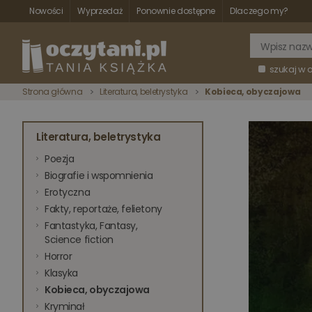
Nowości
Wyprzedaż
Ponownie dostępne
Dlaczego my?
szukaj w 
Strona główna
Literatura, beletrystyka
Kobieca, obyczajowa
Literatura, beletrystyka
Poezja
Biografie i wspomnienia
Erotyczna
Fakty, reportaże, felietony
Fantastyka, Fantasy,
Science fiction
Horror
Klasyka
Kobieca, obyczajowa
Kryminał