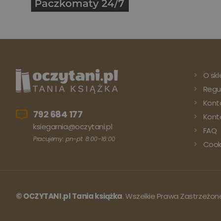
O skl
Regu
Kont
792 684 177
Konto
ksiegarnia@oczytani.pl
FAQ
Pracujemy: pn-pt: 8:00-16:00
Cook
© OCZYTANI.pl Tania książka
. Wszelkie Prawa Zastrzeżon