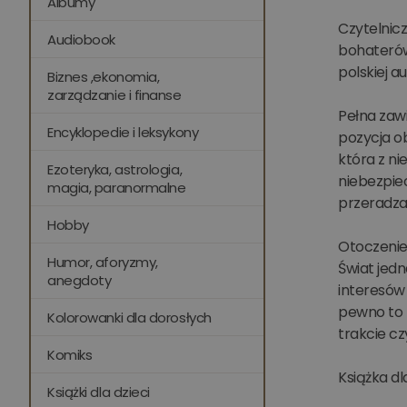
Albumy
Czytelnicz
Audiobook
bohaterów
polskiej au
Biznes ,ekonomia,
zarządzanie i finanse
Pełna zawi
Encyklopedie i leksykony
pozycja o
która z ni
Ezoteryka, astrologia,
niebezpie
magia, paranormalne
przeradza 
Hobby
Otoczenie 
Humor, aforyzmy,
Świat jed
anegdoty
interesów
pewno to t
Kolorowanki dla dorosłych
trakcie cz
Komiks
Książka dl
Książki dla dzieci