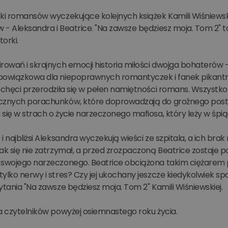
ki romansów wyczekujące kolejnych książek Kamili Wiśniewski
 - Aleksandra i Beatrice. "Na zawsze będziesz moja. Tom 2" 
torki.
rowań i skrajnych emocji historia miłości dwojga bohaterów 
bowiązkowa dla niepoprawnych romantyczek i fanek pikantnyc
echęci przerodziła się w pełen namiętności romans. Wszystko t
cznych porachunków, które doprowadzają do groźnego postr
się w strach o życie narzeczonego mafiosa, który leży w śpiąc
i najbliżsi Aleksandra wyczekują wieści ze szpitala, a ich 
nak się nie zatrzymał, a przed zrozpaczoną Beatrice zostaj
 swojego narzeczonego. Beatrice obciążona takim ciężarem p
ylko nerwy i stres? Czy jej ukochany jeszcze kiedykolwiek spo
ytania "Na zawsze będziesz moja. Tom 2" Kamili Wiśniewskiej.
a czytelników powyżej osiemnastego roku życia.