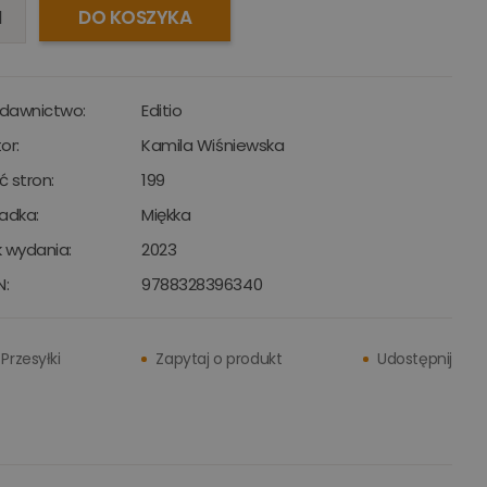
DO KOSZYKA
dawnictwo:
Editio
or:
Kamila Wiśniewska
ść stron:
199
adka:
Miękka
 wydania:
2023
N:
9788328396340
Przesyłki
Zapytaj o produkt
Udostępnij