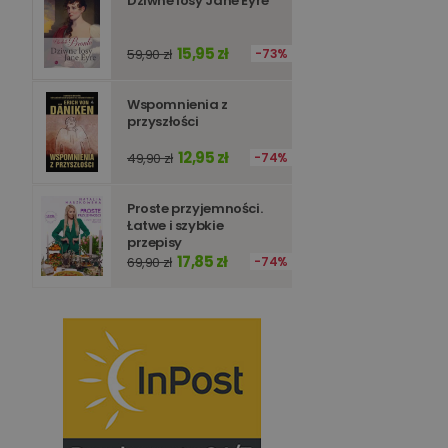
Dziwne losy Jane Eyre
15,95 zł
59,90 zł
73%
Wspomnienia z
przyszłości
12,95 zł
49,90 zł
74%
Proste przyjemności.
Łatwe i szybkie
przepisy
17,85 zł
69,90 zł
74%