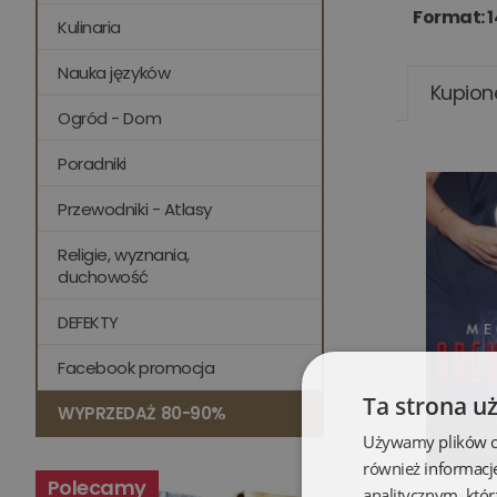
Format: 1
Kulinaria
Nauka języków
Kupion
Ogród - Dom
Poradniki
Przewodniki - Atlasy
Religie, wyznania,
duchowość
DEFEKTY
Facebook promocja
Ta strona u
WYPRZEDAŻ 80-90%
Używamy plików coo
również informacj
Polecamy
analitycznym, któr