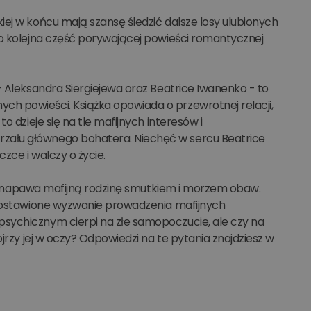
ej w końcu mają szansę śledzić dalsze losy ulubionych
to kolejna część porywającej powieści romantycznej
- Aleksandra Siergiejewa oraz Beatrice Iwanenko - to
h powieści. Książka opowiada o przewrotnej relacji,
o dzieje się na tle mafijnych interesów i
zału głównego bohatera. Niechęć w sercu Beatrice
zce i walczy o życie.
brak napawa mafijną rodzinę smutkiem i morzem obaw.
e postawione wyzwanie prowadzenia mafijnych
sychicznym cierpi na złe samopoczucie, ale czy na
jrzy jej w oczy? Odpowiedzi na te pytania znajdziesz w