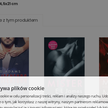
4,5x21 cm
e z tym produktem
żywa plików cookie
kie w celu personalizacji treści, reklam i analizy naszego ruchu. U
e o tym, jak korzystasz z naszej witryny, naszym partnerom reklamo
zy mogą łączyć je z innymi informacjami, które im przekazałeś lub któ