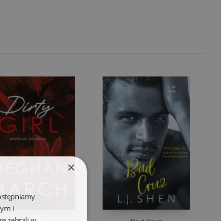
×
dostępniamy
wym i
re zebrali w