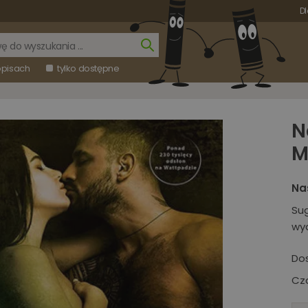
Dl
opisach
tylko dostępne
N
M
Na
Su
wy
Do
Cza