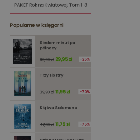
PAKIET Rok na Kwiatowej. Tom 1-8
kqs_token
kqs_przechowalnia
Popularne w księgarni
licznik
Polityce 
Siedem minut po
północy
PHPSESSID
29,95 zł
39,90 zł
25%
Trzy siostry
Nazwa
11,95 zł
39,90 zł
70%
Nazwa
_ga_Q25NFDH6D8
_ga_PF5CNRJ3W2
Klątwa Salomona
_gid
_ga
11,75 zł
47,80 zł
75%