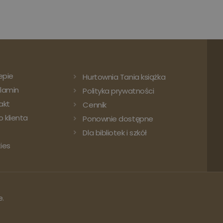
epie
Hurtownia Tania książka
lamin
Polityka prywatności
akt
Cennik
 klienta
Ponownie dostępne
Dla bibliotek i szkół
ies
e.