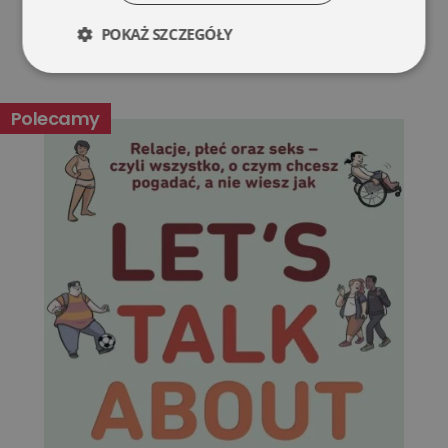
POKAŻ SZCZEGÓŁY
Niezbędne
Wydajność
Polecamy
Targetowanie
Funkcjonalność
Niesklasyfikowane
Niezbędne
Wydajność
Targetowanie
Funkcjonalność
Niesklasyfikowane
Niezbędne pliki cookie umożliwiają korzystanie z