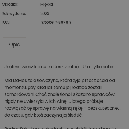
Okładka:
Miękka
Rok wydania:
2023
ISBN:
9788367616799
Opis
Jeśli nie wiesz komu możesz zaufać… Ufaj tylko sobie.
Mia Davies to dziewczyna, która żyje przeszłością od
momentu, gdy kilka lat temu jej rodzice zostali
zamordowani. Choć znaleziono i skazano sprawców,
nigdy nie uwierzyła w ich winę. Dlatego próbuje
rozwiązać tę sprawę na własną rękę – bezskutecznie…
do czasu, gdy ktoś zaczyna ją śledzić.
Parker Salvatore pojawia się w życiu Mii, twierdząc, że