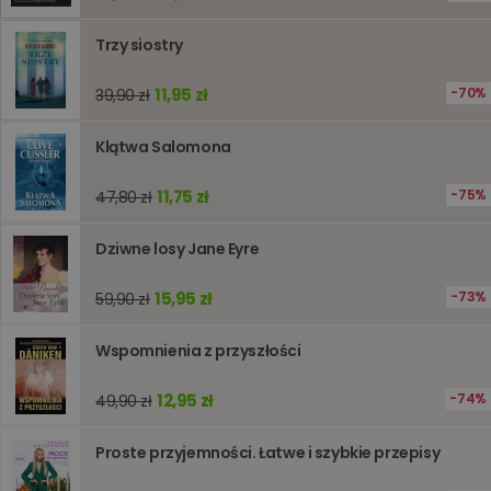
śledzeni
lub wyda
stronie
Trzy siostry
internet
pomagaj
analizie i
11,95 zł
70%
39,90 zł
optymali
wydajno
strony
internet
Klątwa Salomona
PHPSESSID
Sesja
Cookie
PHP.net
generow
www.oczytani.pl
11,75 zł
75%
47,80 zł
przez apl
oparte n
PHP. Jest
Dziwne losy Jane Eyre
identyfik
ogólneg
przeznac
15,95 zł
73%
59,90 zł
używany
obsługi
zmiennyc
użytkown
Wspomnienia z przyszłości
Zwykle je
liczba
generow
12,95 zł
74%
49,90 zł
losowo,
jej użyc
być spec
Proste przyjemności. Łatwe i szybkie przepisy
dla witry
dobrym
przykład