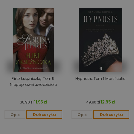
Flirt z księżniczką. Tom 5.
Hypnosis. Tom 1. Mortificatio
Niepoprawni uwodziciele
11,95 zł
12,95 zł
38,90 zł
49,90 zł
Opis
Do koszyka
Opis
Do koszyka