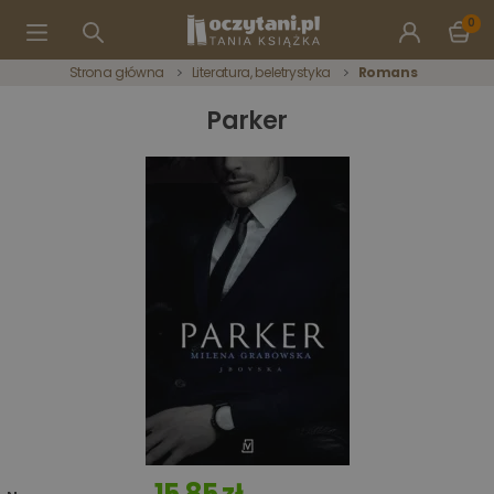
0
Strona główna
Literatura, beletrystyka
Romans
Parker
15,85 zł