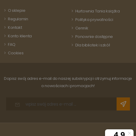
odwiedza
powszechnie
strony i s
używanej usługi
do liczeni
O sklepie
Hurtownia Tania książka
analitycznej
śledzenia
Google. Ten pli
odsłon.
Regulamin
Polityka prywatności
cookie służy do
rozróżniania
Kontakt
Cennik
unikalnych
użytkowników
Konto klienta
Ponownie dostępne
poprzez
przypisanie
FAQ
Dla bibliotek i szkół
losowo
wygenerowanej
Cookies
liczby jako
identyfikatora
klienta. Jest on
uwzględniony 
każdym żądani
strony w
Dopisz swój adres e-mail do naszej subskrypcji i otrzymuj informacje
witrynie i służy
do obliczania
o nowościach i promocjach!
danych
dotyczących
odwiedzających
sesji i kampanii
na potrzeby
raportów
analitycznych
witryn.