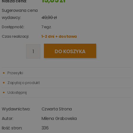
Nasza cena
:
Sugerowana cena
wydawcy:
49,90 zł
Dostępność:
7
egz.
Czas realizacji:
1-2 dni + dostawa
DO KOSZYKA
Przesyłki
Zapytaj o produkt
Udostępnij
Wydawnictwo:
Czwarta Strona
Autor:
Milena Grabowska
Ilość stron:
336