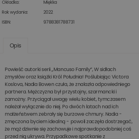
Okładka:
Miękka
Rok wydania:
2022
ISBN:
9788381788731
Opis
Powieść autorki serii „Mancuso Family”, W sidłach
zmysłów oraz książki Król Południa! Poślubiając Victora
Koslova, Nadia Bowen czuła, że znalazła odpowiedniego
partnera. Mężczyzna był przystojny, szarmancki i
zamożny. Przyciągał uwagę wielu kobiet, tymczasem
należał wyłącznie do niej. Po dwóch latach nad ich
małżeństwem zebrały się burzowe chmury. Nadia -
zmęczona byciem idealną - powoli zaczęła dostrzegać,
że mąż dziwnie się zachowuje i najprawdopodobniej coś
przed nią ukrywa. Przypadkowe spotkanie z