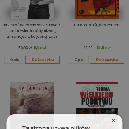
Przestań wreszcie sprzedawać.
Humorem i (u)Śmiechem
Jak rozwinąć każdy biznes,
zmieniając tylko jedną rzecz
19,95 zł
13,95 zł
59,00 zł
49,90 zł
Opis
Do koszyka
Opis
Do koszyka
×
Ta strona używa plików