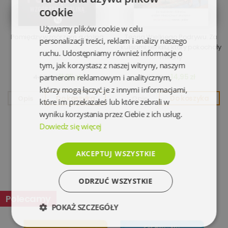
cookie
Używamy plików cookie w celu
Pomiędzy wzgórzem a doliną
Teoria Wielkiego Podrywu. Za
personalizacji treści, reklam i analizy naszego
kulisami serialu, który pokochały
ruchu. Udostępniamy również informacje o
miliony
tym, jak korzystasz z naszej witryny, naszym
11,95 zł
14,95 zł
partnerom reklamowym i analitycznym,
44,90 zł
59,99 zł
którzy mogą łączyć je z innymi informacjami,
Opis
Do koszyka
Opis
Do koszyka
które im przekazałeś lub które zebrali w
wyniku korzystania przez Ciebie z ich usług.
Dowiedz się więcej
AKCEPTUJ WSZYSTKIE
ODRZUĆ WSZYSTKIE
Polecamy
POKAŻ SZCZEGÓŁY