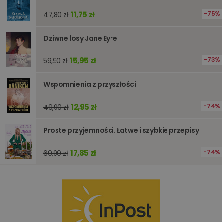
analizie i
optymali
11,75 zł
75%
47,80 zł
wydajno
strony
internet
Dziwne losy Jane Eyre
PHPSESSID
Sesja
Cookie
PHP.net
generow
www.oczytani.pl
przez apl
15,95 zł
73%
59,90 zł
oparte n
PHP. Jest
identyfik
Wspomnienia z przyszłości
ogólneg
przeznac
używany
obsługi
12,95 zł
74%
49,90 zł
zmiennyc
użytkown
Zwykle je
Proste przyjemności. Łatwe i szybkie przepisy
liczba
generow
losowo,
17,85 zł
74%
69,90 zł
jej użyc
być spec
dla witry
dobrym
przykład
utrzymy
statusu
zalogow
użytkow
między