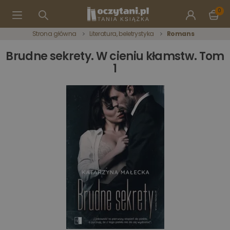
0
Strona główna
Literatura, beletrystyka
Romans
Brudne sekrety. W cieniu kłamstw. Tom
1