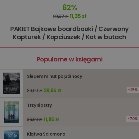
Dostawca
/
Okres
Nazwa
Opis
62%
Domena
przechowywania
11,35 zł
29,97 zł
kqs_koszyk
www.oczytani.pl
1 miesiąc
kqs_panel
www.oczytani.pl
1 miesiąc
PAKIET Bajkowe boardbooki / Czerwony
kqs_token
www.oczytani.pl
2 lata
Kapturek / Kopciuszek / Kot w butach
kqs_przechowalnia
www.oczytani.pl
1 tydzień
Ten plik
jest uży
przecho
preferenc
Popularne w księgarni
użytkown
informacj
tymczas
związany
Siedem minut po północy
koszyki
zakupó
użytkown
29,95 zł
25%
39,90 zł
sesji
przegląd
Polityce
prywatności Google
licznik
www.oczytani.pl
1 godzina
Ten plik
Trzy siostry
jest uży
liczenia i
śledzeni
11,95 zł
70%
39,90 zł
lub wyda
stronie
internet
Klątwa Salomona
pomagaj