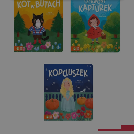
Niezbędne
Wydajność
Targetowanie
Funkcjonalność
Niesklasyfikowane
Niezbędne
Wydajność
Targetowanie
Funkcjonalność
Niesklasyfikowane
Niezbędne pliki cookie umożliwiają korzystanie z
podstawowych funkcji strony internetowej, takich jak
logowanie użytkownika i zarządzanie kontem. Bez
niezbędnych plików cookie nie można prawidłowo
korzystać ze strony internetowej.