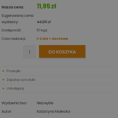
11,95 zł
Nasza cena
:
Sugerowana cena
wydawcy:
44,90 zł
Dostępność:
57
egz.
Czas realizacji:
1-2 dni + dostawa
DO KOSZYKA
Przesyłki
Zapytaj o produkt
Udostępnij
Wydawnictwo:
Niezwykłe
Autor:
Katarzyna Małecka