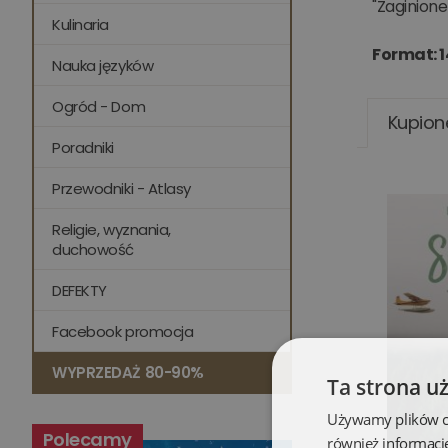
"Zaginione
Kulinaria
Format: 
Nauka języków
Ogród - Dom
Kupion
Poradniki
Przewodniki - Atlasy
Religie, wyznania,
duchowość
DEFEKTY
Facebook promocja
WYPRZEDAŻ 80-90%
Ta strona u
Używamy plików coo
Polecamy
również informacj