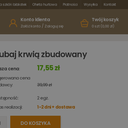
a szkół i bibliotek
Oferta hurtowa
Płatności
Wysyłka
Kontakt
Konto klienta
Twój koszyk
/
Załóż konto
Zaloguj się
0 szt (0,00 zł)
ubaj krwią zbudowany
17,55 zł
sza cena
:
gerowana cena
dawcy:
39,99 zł
stępność:
2
egz.
s realizacji:
1-2 dni + dostawa
DO KOSZYKA