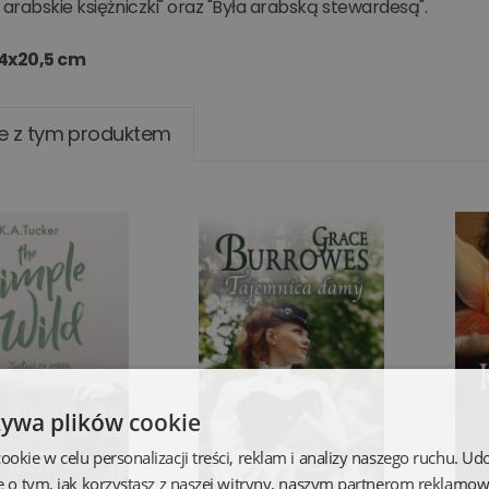
 arabskie księżniczki" oraz "Była arabską stewardesą".
14x20,5 cm
e z tym produktem
żywa plików cookie
kie w celu personalizacji treści, reklam i analizy naszego ruchu. U
e o tym, jak korzystasz z naszej witryny, naszym partnerom reklamo