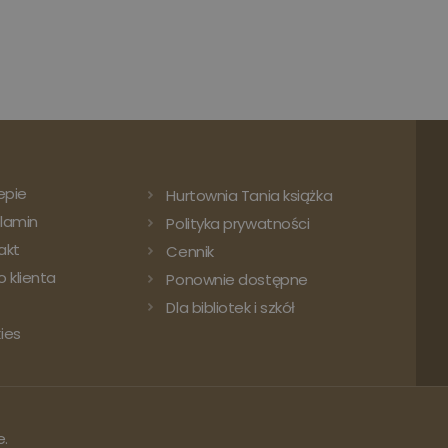
epie
Hurtownia Tania książka
lamin
Polityka prywatności
akt
Cennik
 klienta
Ponownie dostępne
Dla bibliotek i szkół
ies
e.