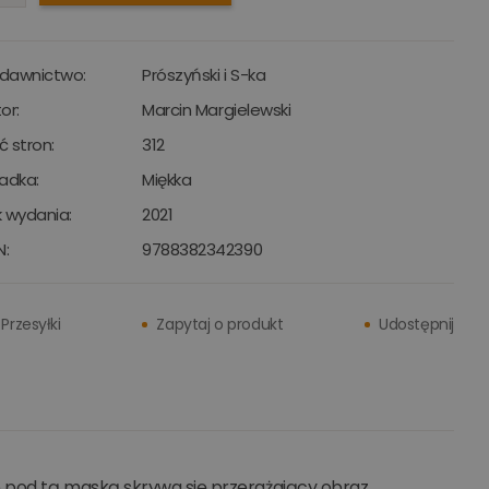
dawnictwo:
Prószyński i S-ka
or:
Marcin Margielewski
ść stron:
312
adka:
Miękka
 wydania:
2021
N:
9788382342390
Przesyłki
Zapytaj o produkt
Udostępnij
e pod tą maską skrywa się przerażający obraz