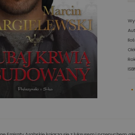
Wy
Aut
Ilo
Okł
Rok
ISB
ne Emiraty Arabskie kojarzą się z luksusem i przepychem, al