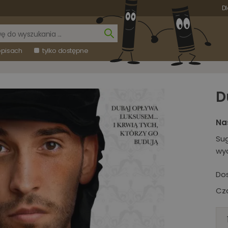
Dl
opisach
tylko dostępne
D
Na
Su
wy
Do
Cza