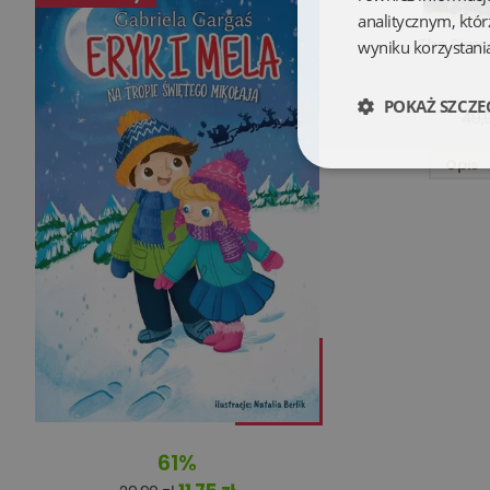
analitycznym, któr
The Simpl
wyniku korzystania
POKAŻ SZCZE
49,9
Opis
Niezbędne
Niezbędne pliki cookie
zarządzanie kontem. B
Nazwa
61%
kqs_koszyk