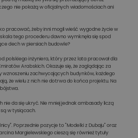
 czego nie pokażą w oficjalnych wiadomościach ani
o pracować, żeby inni mogli wieść wygodne życie w
ście skala tego procederu dawno wymknęła się spod
ające dech w piersiach budowle?
 polskiego inżyniera, który przez lata pracował dla
ratów Arabskich. Okazuje się, że zaglądając za
rzy wznoszeniu zachwycających budynków, każdego
ją, że wielu z nich nie dotrwa do końca projektu. Na
bójstwa.
 nie da się ukryć. Nie mniej jednak ambasady liczą
 są w tysiącach.
lnicy". Poprzednie pozycje to "Modelki z Dubaju" oraz
rcina Margielewskiego cieszą się również tytuły