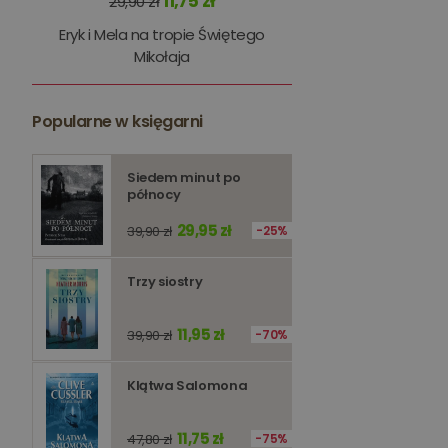
11,75 zł
29,90 zł
kqs_panel
Eryk i Mela na tropie Świętego
kqs_token
Mikołaja
kqs_przechowalnia
Popularne w księgarni
licznik
Polityce 
Siedem minut po
PHPSESSID
północy
29,95 zł
39,90 zł
25%
Trzy siostry
Nazwa
Nazwa
11,95 zł
39,90 zł
70%
_ga_Q25NFDH6D8
_ga_PF5CNRJ3W2
_gid
Klątwa Salomona
_ga
11,75 zł
47,80 zł
75%