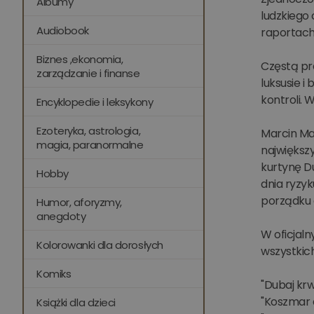
Albumy
ludzkiego 
Audiobook
raportach
Biznes ,ekonomia,
Częstą pr
zarządzanie i finanse
luksusie i
kontroli. 
Encyklopedie i leksykony
Ezoteryka, astrologia,
Marcin Ma
magia, paranormalne
największ
kurtynę D
Hobby
dnia ryzyk
porządku 
Humor, aforyzmy,
anegdoty
W oficjaln
Kolorowanki dla dorosłych
wszystkich
Komiks
"Dubaj krw
"Koszmar a
Książki dla dzieci