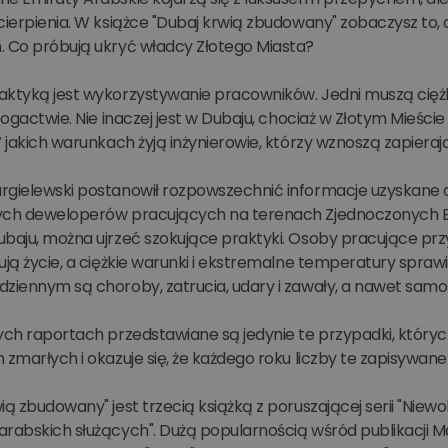
cierpienia. W książce "Dubaj krwią zbudowany" zobaczysz to,
. Co próbują ukryć władcy Złotego Miasta?
aktyką jest wykorzystywanie pracowników. Jedni muszą ciężk
 bogactwie. Nie inaczej jest w Dubaju, chociaż w Złotym Mie
W jakich warunkach żyją inżynierowie, którzy wznoszą zapier
rgielewski postanowił rozpowszechnić informacje uzyskane od
ych deweloperów pracujących na terenach Zjednoczonych Emi
ubaju, można ujrzeć szokujące praktyki. Osoby pracujące p
ują życie, a ciężkie warunki i ekstremalne temperatury sprawia
dziennym są choroby, zatrucia, udary i zawały, a nawet samo
ych raportach przedstawiane są jedynie te przypadki, których
 zmarłych i okazuje się, że każdego roku liczby te zapisywane
ią zbudowany" jest trzecią książką z poruszającej serii "Niewo
rabskich służących". Dużą popularnością wśród publikacji Ma