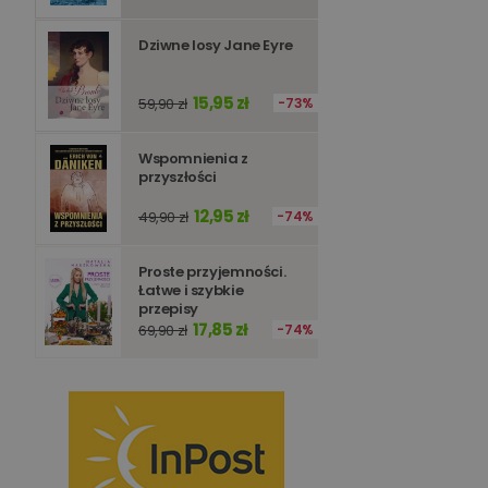
Dziwne losy Jane Eyre
15,95 zł
59,90 zł
73%
Wspomnienia z
przyszłości
12,95 zł
49,90 zł
74%
Proste przyjemności.
Łatwe i szybkie
przepisy
17,85 zł
69,90 zł
74%