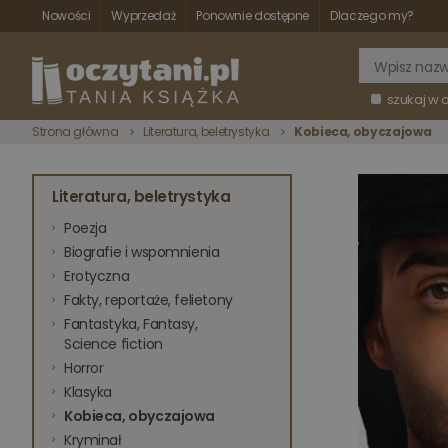
Nowości
Wyprzedaż
Ponownie dostępne
Dlaczego my?
szukaj w 
Strona główna
Literatura, beletrystyka
Kobieca, obyczajowa
Literatura, beletrystyka
Poezja
Biografie i wspomnienia
Erotyczna
Fakty, reportaże, felietony
Fantastyka, Fantasy,
Science fiction
Horror
Klasyka
Kobieca, obyczajowa
Kryminał