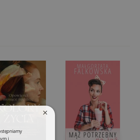
×
dostępniamy
wym i