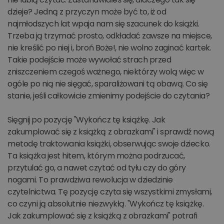
dzieje? Jedną z przyczyn może być to, iż od
najmłodszych lat wpaja nam się szacunek do książki.
Trzeba ją trzymać prosto, odkładać zawsze na miejsce,
nie kreślić po niej i, broń Boże!, nie wolno zaginać kartek.
Takie podejście może wywołać strach przed
zniszczeniem czegoś ważnego, niektórzy wolą więc w
ogóle po nią nie sięgać, sparaliżowani tą obawą. Co się
stanie, jeśli całkowicie zmienimy podejście do czytania?
Sięgnij po pozycję "Wykończ tę książkę. Jak
zakumplować się z książką z obrazkami" i sprawdź nową
metodę traktowania książki, obserwując swoje dziecko.
Ta książka jest hitem, którym można podrzucać,
przytulać go, a nawet czytać od tyłu czy do góry
nogami. To prawdziwa rewolucja w dziedzinie
czytelnictwa. Tę pozycję czyta się wszystkimi zmysłami,
co czyni ją absolutnie niezwykłą. "Wykończ tę książkę.
Jak zakumplować się z książką z obrazkami" potrafi