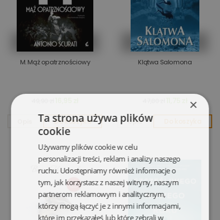
M. Mąż opatrznościowy
Klątwa Salomona
16,95 zł
11,75 zł
49,90 zł
47,80 zł
×
Ta strona używa plików
Opis
Do koszyka
Opis
Do koszyka
cookie
Używamy plików cookie w celu
personalizacji treści, reklam i analizy naszego
ruchu. Udostępniamy również informacje o
tym, jak korzystasz z naszej witryny, naszym
partnerom reklamowym i analitycznym,
którzy mogą łączyć je z innymi informacjami,
które im przekazałeś lub które zebrali w