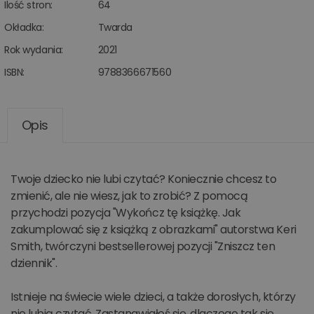
Ilość stron:
64
Okładka:
Twarda
Rok wydania:
2021
ISBN:
9788366671560
Opis
Twoje dziecko nie lubi czytać? Koniecznie chcesz to
zmienić, ale nie wiesz, jak to zrobić? Z pomocą
przychodzi pozycja "Wykończ tę książkę. Jak
zakumplować się z książką z obrazkami" autorstwa Keri
Smith, twórczyni bestsellerowej pozycji "Zniszcz ten
dziennik".
Istnieje na świecie wiele dzieci, a także dorosłych, którzy
nie lubią czytać. Zastanawiałeś się, dlaczego tak się