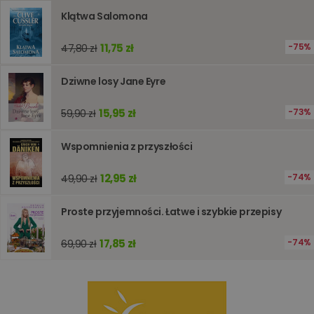
obsługi
Klątwa Salomona
zmiennyc
użytkown
Zwykle je
liczba
11,75 zł
75%
47,80 zł
generow
losowo,
jej użyc
Dziwne losy Jane Eyre
być spec
dla witry
dobrym
15,95 zł
73%
59,90 zł
przykład
utrzymy
statusu
zalogow
Wspomnienia z przyszłości
użytkow
między
stronami
12,95 zł
74%
49,90 zł
Proste przyjemności. Łatwe i szybkie przepisy
Dostawca
/
Okres
Nazwa
Opis
Domena
przechowywania
17,85 zł
74%
69,90 zł
_ga_Q25NFDH6D8
.www.oczytani.pl
1 miesiąc
Ten plik
Dostawca
/
Okres
Nazwa
Opis
cookie je
Domena
przechowywania
używany
przez Go
_ga_PF5CNRJ3W2
.oczytani.pl
1 rok 1 miesiąc
Ten plik cookie
Analytics
jest używany
utrzymy
przez Google