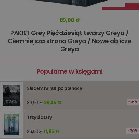
informacj
tymczas
związany
koszyki
89,00 zł
zakupó
użytkown
sesji
PAKIET Grey Pięćdziesiąt twarzy Greya /
przegląd
Polityce
Ciemniejsza strona Greya / Nowe oblicze
prywatności Google
licznik
www.oczytani.pl
1 godzina
Ten plik
jest uży
Greya
liczenia i
śledzeni
lub wyda
stronie
internet
Popularne w księgarni
pomagaj
analizie i
optymali
wydajno
Siedem minut po północy
strony
internet
29,95 zł
25%
39,90 zł
PHPSESSID
Sesja
Cookie
PHP.net
generow
www.oczytani.pl
przez apl
oparte n
Trzy siostry
PHP. Jest
identyfik
ogólneg
11,95 zł
70%
39,90 zł
przeznac
używany