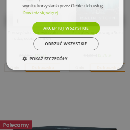
wyniku korzystania przez Ciebie z ich usług.
Dowiedz się więcej
AKCEPTUJ WSZYSTKIE
Zimowy świat. Jak zwierzęta
Szczęśliwego Nowego Roku
radzą sobie z zimnem
ODRZUĆ WSZYSTKIE
11,95 zł
13,75 zł
39,90 zł
54,90 zł
POKAŻ SZCZEGÓŁY
Opis
Do koszyka
Opis
Do koszyka
Niezbędne
Wydajność
Targetowanie
Funkcjonalność
Niesklasyfikowane
Polecamy