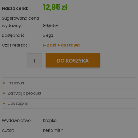
12,95 zł
Nasza cena
:
Sugerowana cena
wydawcy:
39,90 zł
Dostępność:
5
egz.
Czas realizacji:
1-2 dni + dostawa
DO KOSZYKA
Przesyłki
Zapytaj o produkt
Udostępnij
Wydawnictwo:
Kropka
Autor:
Keri Smith