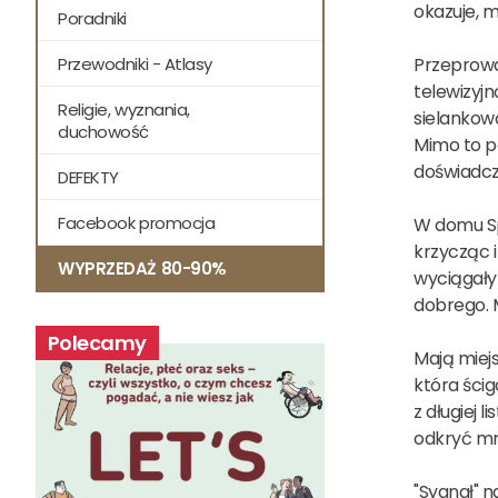
okazuje, 
Poradniki
Przeprowad
Przewodniki - Atlasy
telewizyjn
Religie, wyznania,
sielankową
duchowość
Mimo to p
doświadc
DEFEKTY
Facebook promocja
W domu Sp
krzycząc i
WYPRZEDAŻ 80-90%
wyciągały 
dobrego. M
Polecamy
Mają miej
która ścig
z długiej 
odkryć mr
"Sygnał" n