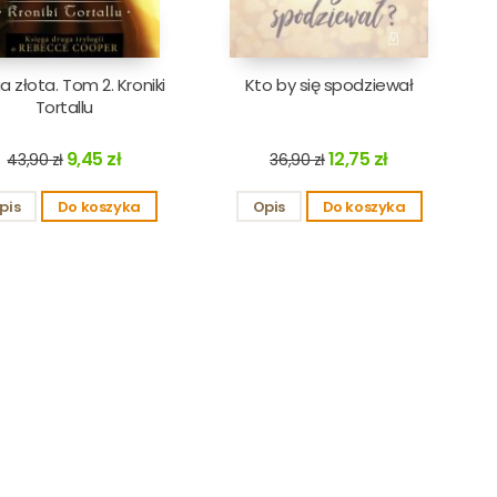
a złota. Tom 2. Kroniki
Kto by się spodziewał
Tortallu
9,45 zł
12,75 zł
43,90 zł
36,90 zł
pis
Do koszyka
Opis
Do koszyka