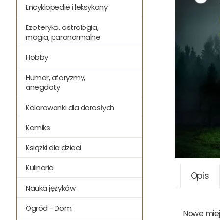
Encyklopedie i leksykony
Ezoteryka, astrologia,
magia, paranormalne
Hobby
Humor, aforyzmy,
anegdoty
Kolorowanki dla dorosłych
Komiks
Książki dla dzieci
Kulinaria
Opis
Nauka języków
Ogród - Dom
Nowe miejs