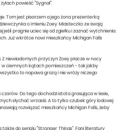
żyłach powieść "Sygnał".
eje. Tom jest pisarzem a jego żona prezenterką
 dziewczynka o imieniu Zoey. Miasteczko ze swoją
eśli pragnie uciec się od zgiełku i zaznać wytchnienia.
ach. Już wkrótce nowi mieszkańcy Michigan Falls
a. Z niewiadomych przyczyn Zoey płacze w nocy
rzeć w ciemnych kątach pomieszczeń - tak jakby
, wszystko to napawa grozą i nie wróży niczego
czarów. Do tego dochodzi istota grasująca w lesie,
znych słychać wrzaski. A to tylko czubek góry lodowej
stanawiają rozwiązać mieszkańcy Michigan Falls, żeby
także do serialu "Stranger Things". Fani literatury