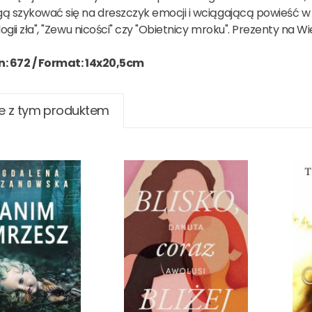
ą szykować się na dreszczyk emocji i wciągającą powieść w n
logii zła", "Zewu nicości" czy "Obietnicy mroku". Prezenty n
n: 672 /
Format: 14x20,5cm
e z tym produktem