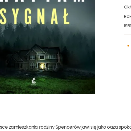
Okł
Rok
ISB
ce zamieszkania rodziny Spencerów jawi się jako oaza spokoj