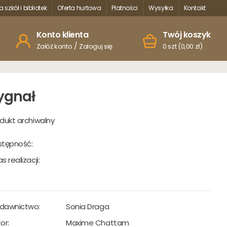
a szkół i bibliotek
Oferta hurtowa
Płatności
Wysyłka
Kontakt
Konto klienta
Twój koszyk
/
Załóż konto
Zaloguj się
0 szt (0,00 zł)
ygnał
dukt archiwalny
stępność:
s realizacji:
dawnictwo:
Sonia Draga
or:
Maxime Chattam