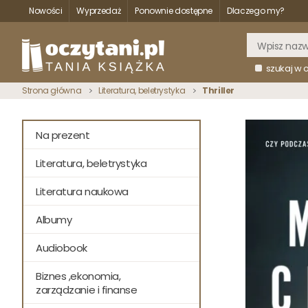
Nowości
Wyprzedaż
Ponownie dostępne
Dlaczego my?
szukaj w 
Strona główna
Literatura, beletrystyka
Thriller
Na prezent
Literatura, beletrystyka
Literatura naukowa
Albumy
Audiobook
Biznes ,ekonomia,
zarządzanie i finanse