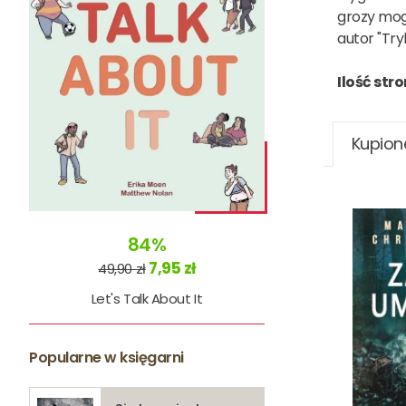
grozy mog
autor "Try
Ilość stro
Kupion
84%
7,95 zł
49,90 zł
Let's Talk About It
Popularne w księgarni