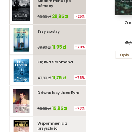
Siedem minut po
północy
29,95 zł
39,90 zł
25%
Zan
Trzy siostry
39,9
11,95 zł
39,90 zł
70%
Opis
Klątwa Salomona
11,75 zł
47,80 zł
75%
Dziwne losy Jane Eyre
15,95 zł
59,90 zł
73%
Wspomnienia z
przyszłości