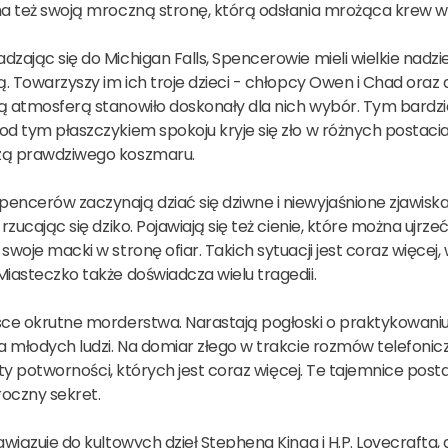
ma też swoją mroczną stronę, którą odsłania mrożąca krew w 
zając się do Michigan Falls, Spencerowie mieli wielkie nadzi
ą. Towarzyszy im ich troje dzieci - chłopcy Owen i Chad oraz
 atmosferą stanowiło doskonały dla nich wybór. Tym bardziej j
od tym płaszczykiem spokoju kryje się zło w różnych postaci
zą prawdziwego koszmaru.
encerów zaczynają dziać się dziwne i niewyjaśnione zjawisk
 rzucając się dziko. Pojawiają się też cienie, które można uj
swoje macki w stronę ofiar. Takich sytuacji jest coraz więcej
iasteczko także doświadcza wielu tragedii.
sce okrutne morderstwa. Narastają pogłoski o praktykowaniu 
a młodych ludzi. Na domiar złego w trakcie rozmów telefonic
listy potworności, których jest coraz więcej. Te tajemnice po
oczny sekret.
awiązuje do kultowych dzieł Stephena Kinga i H.P. Lovecrafta, a 