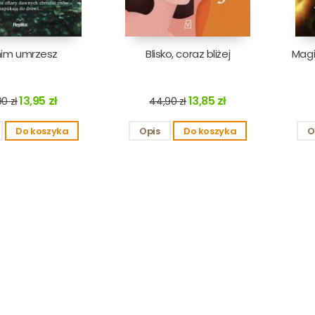
im umrzesz
Blisko, coraz bliżej
Magi
13,95 zł
13,85 zł
0 zł
44,90 zł
Do koszyka
Opis
Do koszyka
O