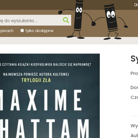
Dl
opisach
tylko dostępne
S
Pro
Do
Cza
Wy
Aut