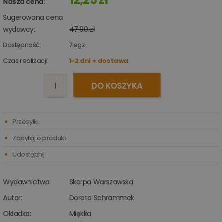
Nasza cena
:
Sugerowana cena
wydawcy:
47,90 zł
Dostępność:
7
egz.
Czas realizacji:
1-2 dni + dostawa
DO KOSZYKA
Przesyłki
Zapytaj o produkt
Udostępnij
Wydawnictwo:
Skarpa Warszawska
Autor:
Dorota Schrammek
Okładka:
Miękka