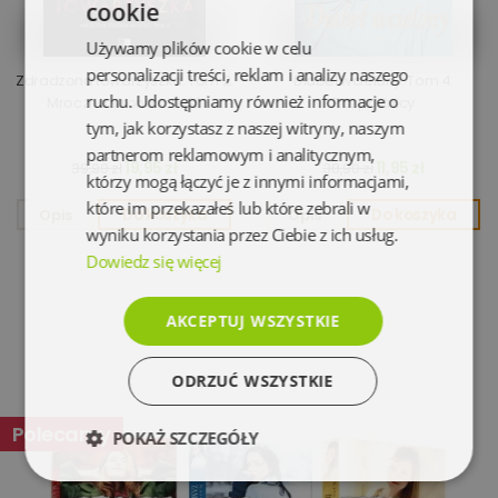
cookie
Używamy plików cookie w celu
personalizacji treści, reklam i analizy naszego
Zdradzona towarzyszka. Tom 2.
Diabeł wcielony. Tom 4.
ruchu. Udostępniamy również informacje o
Mroczna strona miłość
Rozpustnicy
tym, jak korzystasz z naszej witryny, naszym
partnerom reklamowym i analitycznym,
19,95 zł
11,95 zł
39,90 zł
38,90 zł
którzy mogą łączyć je z innymi informacjami,
które im przekazałeś lub które zebrali w
Opis
Do koszyka
Opis
Do koszyka
wyniku korzystania przez Ciebie z ich usług.
Dowiedz się więcej
AKCEPTUJ WSZYSTKIE
ODRZUĆ WSZYSTKIE
Polecamy
POKAŻ SZCZEGÓŁY
Niezbędne
Wydajność