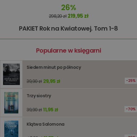
Nazwa
Opis
Domena
przechowywania
26%
kqs_koszyk
www.oczytani.pl
1 miesiąc
219,95 zł
298,20 zł
kqs_panel
www.oczytani.pl
1 miesiąc
PAKIET Rok na Kwiatowej. Tom 1-8
kqs_token
www.oczytani.pl
2 lata
kqs_przechowalnia
www.oczytani.pl
1 tydzień
Ten plik
jest uży
przecho
Popularne w księgarni
preferenc
użytkown
informacj
tymczas
Siedem minut po północy
związany
koszyki
zakupó
29,95 zł
25%
39,90 zł
użytkown
sesji
przegląd
Polityce
Trzy siostry
prywatności Google
licznik
www.oczytani.pl
1 godzina
Ten plik
jest uży
liczenia i
11,95 zł
70%
39,90 zł
śledzeni
lub wyda
stronie
Klątwa Salomona
internet
pomagaj
analizie i