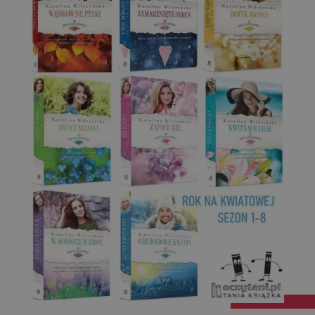
Targetowanie
Funkcjonalność
Niesklasyfikowane
Niezbędne
Wydajność
Targetowanie
Funkcjonalność
Niesklasyfikowane
Niezbędne pliki cookie umożliwiają korzystanie z
podstawowych funkcji strony internetowej, takich jak
logowanie użytkownika i zarządzanie kontem. Bez
niezbędnych plików cookie nie można prawidłowo
korzystać ze strony internetowej.
Dostawca
/
Okres