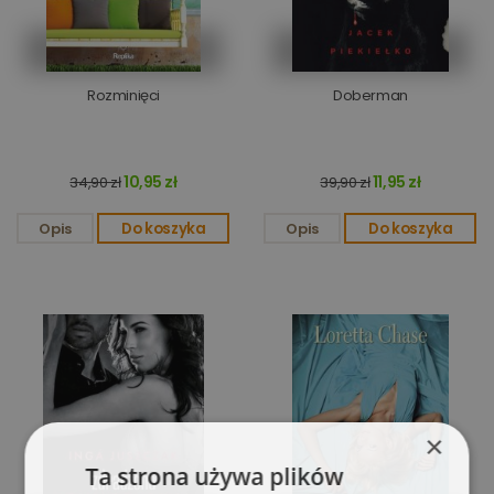
Rozminięci
Doberman
10,95 zł
11,95 zł
34,90 zł
39,90 zł
Opis
Do koszyka
Opis
Do koszyka
×
Ta strona używa plików