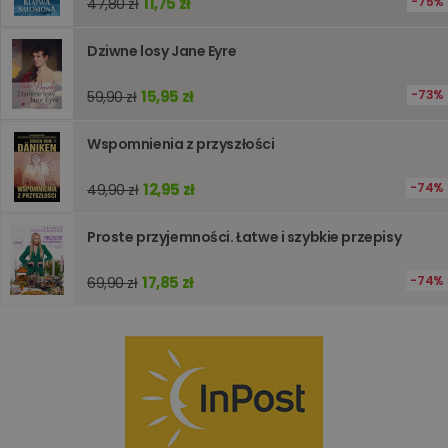
11,75 zł
75%
optymali
47,80 zł
wydajno
strony
internet
Dziwne losy Jane Eyre
PHPSESSID
Sesja
Cookie
PHP.net
generow
www.oczytani.pl
15,95 zł
73%
59,90 zł
przez apl
oparte n
PHP. Jest
Wspomnienia z przyszłości
identyfik
ogólneg
przeznac
używany
12,95 zł
74%
49,90 zł
obsługi
zmiennyc
użytkown
Proste przyjemności. Łatwe i szybkie przepisy
Zwykle je
liczba
generow
17,85 zł
74%
69,90 zł
losowo,
jej użyc
być spec
dla witry
dobrym
przykład
utrzymy
statusu
zalogow
użytkow
między
stronami