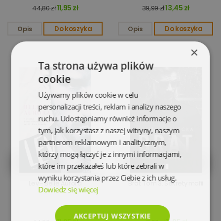
11,95 zł
13,45 zł
44,80 zł
39,99 zł
Opis
Do koszyka
Opis
Do koszyka
×
Ta strona używa plików
cookie
Używamy plików cookie w celu
personalizacji treści, reklam i analizy naszego
ruchu. Udostępniamy również informacje o
tym, jak korzystasz z naszej witryny, naszym
partnerom reklamowym i analitycznym,
którzy mogą łączyć je z innymi informacjami,
które im przekazałeś lub które zebrali w
wyniku korzystania przez Ciebie z ich usług.
Lev - Belle Aurora
Brat. Tom 3. Sekrety mafii
Dowiedz się więcej
AKCEPTUJ WSZYSTKIE