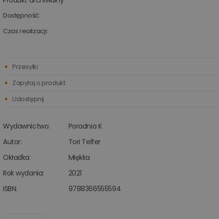
Produkt archiwalny
Dostępność:
Czas realizacji:
Przesyłki
Zapytaj o produkt
Udostępnij
Wydawnictwo:
Poradnia K
Autor:
Tori Telfer
Okładka:
Miękka
Rok wydania:
2021
ISBN:
9788366555594