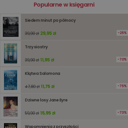
Polityce
Popularne w księgarni
prywatności Google
licznik
www.oczytani.pl
1 godzina
Ten plik
jest uży
liczenia i
śledzeni
Siedem minut po północy
lub wyda
stronie
internet
29,95 zł
25%
39,90 zł
pomagaj
analizie i
optymali
Trzy siostry
wydajno
strony
internet
11,95 zł
70%
39,90 zł
PHPSESSID
Sesja
Cookie
PHP.net
generow
www.oczytani.pl
przez apl
Klątwa Salomona
oparte n
PHP. Jest
identyfik
11,75 zł
75%
47,80 zł
ogólneg
przeznac
używany
Dziwne losy Jane Eyre
obsługi
zmiennyc
użytkown
Zwykle je
15,95 zł
73%
59,90 zł
liczba
generow
losowo,
Wspomnienia z przyszłości
jej użyc