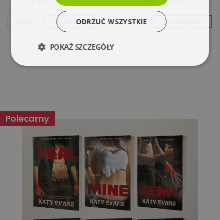
11,95 zł
11,95 zł
44,90 zł
41,90 zł
ODRZUĆ WSZYSTKIE
Opis
Do koszyka
Opis
Do koszyka
POKAŻ SZCZEGÓŁY
Niezbędne
Wydajność
Targetowanie
Funkcjonalność
Polecamy
Niesklasyfikowane
Niezbędne
Wydajność
Targetowanie