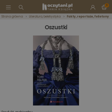
0
Strona główna
Literatura, beletrystyka
Fakty, reportaże, felietony
Oszustki