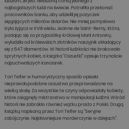
ludziom, że jest nieślubną córką jednego z
najbogatszych ludzi na świecie. Potrafiła przekonać
pracowników banku, aby udzielili jej pożyczek
sięgających milionów dolarów. Nie mniej pomysłowa
była żyjąca w XVIII wieku Jeanne de Saint-Remy, która,
podając się za przyjaciółkę królowej Marii Antoniny,
wyłudziła od królewskich złotników naszyjnik składający
się z 647 diamentów. W historii ludzkości nie brakowało
sprytnych kobiet, a książka "Oszustki" opisuje trzynaście
najzuchwalszych kanciarek.
Tori Telfer w humorystyczny sposób opisała
nieprawdopodobne oszustwa przeprowadzone na
wielką skalę. Za wszystkie te czyny odpowiadały kobiety,
które osiągnęły mistrzostwo w manipulacji ludźmi. Wśród
historii nie zabrakło również wątku prosto z Polski. Drugą
książką napisaną przez Tori Telfer są "Seryjne
zabójczynie. Najsławniejsze morderczynie w dziejach".