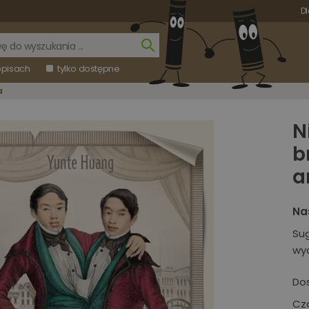
Dl
opisach
tylko dostępne
a
N
b
a
Na
Su
wy
Do
Cza