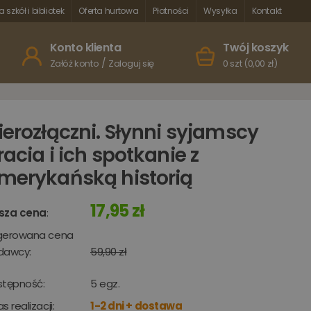
a szkół i bibliotek
Oferta hurtowa
Płatności
Wysyłka
Kontakt
Konto klienta
Twój koszyk
/
Załóż konto
Zaloguj się
0 szt (0,00 zł)
ierozłączni. Słynni syjamscy
racia i ich spotkanie z
merykańską historią
17,95 zł
sza cena
:
gerowana cena
dawcy:
59,90 zł
stępność:
5
egz.
s realizacji:
1-2 dni + dostawa