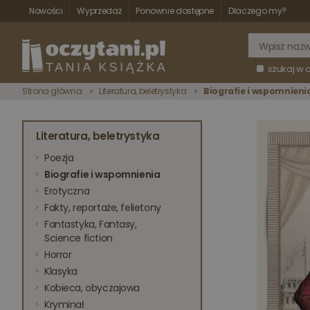
Nowości
Wyprzedaż
Ponownie dostępne
Dlaczego my?
szukaj w 
Strona główna
Literatura, beletrystyka
Biografie i wspomnieni
Literatura, beletrystyka
Poezja
Biografie i wspomnienia
Erotyczna
Fakty, reportaże, felietony
Fantastyka, Fantasy,
Science fiction
Horror
Klasyka
Kobieca, obyczajowa
Kryminał