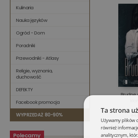
Kulinaria
Nauka języków
Ogród - Dom
Poradniki
Przewodniki - Atlasy
Religie, wyznania,
duchowość
DEFEKTY
Brudne 
kła
Facebook promocja
Ta strona u
WYPRZEDAŻ 80-90%
44,
Używamy plików coo
również informacj
Opis
Polecamy
analitycznym, któr