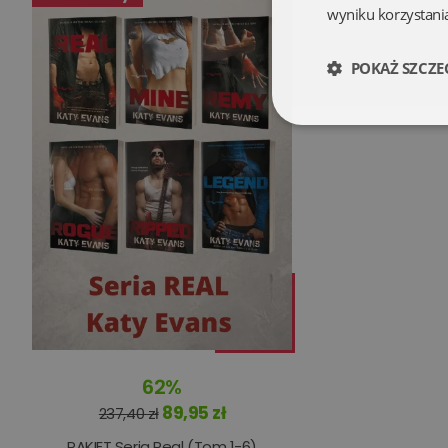
wyniku korzystania
POKAŻ SZCZE
Niezbędne
Niezbędne pliki cookie
zarządzanie kontem. B
Nazwa
62%
kqs_koszyk
89,95 zł
237,40 zł
kqs_panel
PAKIET Seria Real (Tom 1-6)