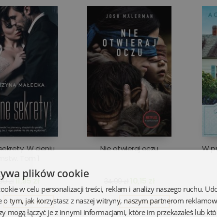
sekrety. W cieniu
Nie otwieraj oczu
W pr
mstw. Tom 1
żywa plików cookie
11,95 zł
10,15 zł
90 zł
34,99 zł
kie w celu personalizacji treści, reklam i analizy naszego ruchu. U
e o tym, jak korzystasz z naszej witryny, naszym partnerom reklamo
Do koszyka
Opis
Do koszyka
O
zy mogą łączyć je z innymi informacjami, które im przekazałeś lub któ