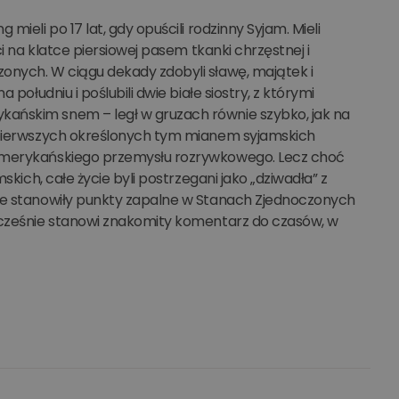
ieli po 17 lat, gdy opuścili rodzinny Syjam. Mieli
i na klatce piersiowej pasem tkanki chrzęstnej i
onych. W ciągu dekady zdobyli sławę, majątek i
południu i poślubili dwie białe siostry, z którymi
kańskim snem – legł w gruzach równie szybko, jak na
ę pierwszych określonych tym mianem syjamskich
 amerykańskiego przemysłu rozrywkowego. Lecz choć
skich, całe życie byli postrzegani jako „dziwadła” z
óre stanowiły punkty zapalne w Stanach Zjednoczonych
nocześnie stanowi znakomity komentarz do czasów, w