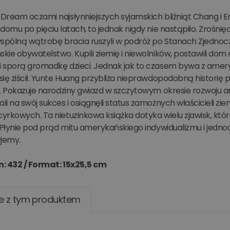
ream oczami najsłynniejszych syjamskich bliźniąt Chang i Eng m
domu po pięciu latach, to jednak nigdy nie nastąpiło. Zrośnięc
wspólną wątrobę bracia ruszyli w podróż po Stanach Zjednocz
ie obywatelstwo. Kupili ziemię i niewolników, postawili dom na 
 sporą gromadkę dzieci. Jednak jak to czasem bywa z amery
się ziścił. Yunte Huang przybliża nieprawdopodobną histori
w. Pokazuje narodziny gwiazd w szczytowym okresie rozwoju
i na swój sukces i osiągnęli status zamożnych właścicieli ziem
yrkowych. Ta nietuzinkowa książka dotyka wielu zjawisk, kt
. Płynie pod prąd mitu amerykańskiego indywidualizmu i jed
yjemy.
n: 432 /
Format: 15x25,5 cm
e z tym produktem