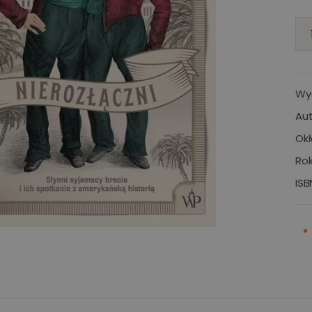
Wy
Aut
Okł
Rok
ISB