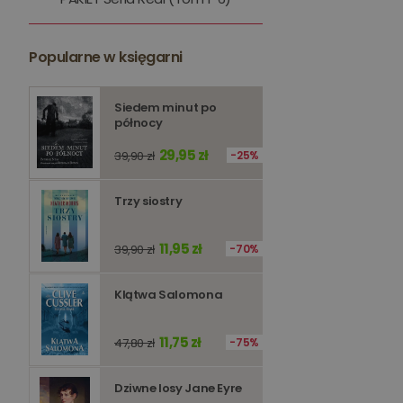
kqs_token
kqs_przechowalnia
Popularne w księgarni
licznik
Polityce 
Siedem minut po
północy
PHPSESSID
29,95 zł
39,90 zł
25%
Trzy siostry
11,95 zł
Nazwa
39,90 zł
70%
Nazwa
_ga_Q25NFDH6D8
Klątwa Salomona
_ga_PF5CNRJ3W2
_gid
_ga
11,75 zł
47,80 zł
75%
Dziwne losy Jane Eyre