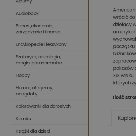
Albumy
American D
Audiobook
wrócić do 
dzielący 
Biznes ,ekonomia,
amerykańsk
zarządzanie i finanse
wychowali
Encyklopedie i leksykony
początku 
bliźniakó
Ezoteryka, astrologia,
zapracowal
magia, paranormalne
pokazów c
Hobby
XIX wieku
których ż
Humor, aforyzmy,
anegdoty
Ilość stro
Kolorowanki dla dorosłych
Kupion
Komiks
Książki dla dzieci