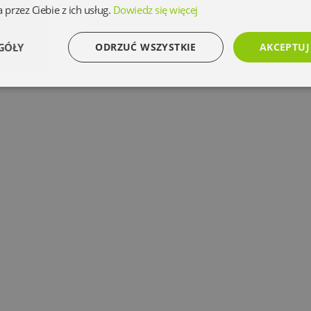
 przez Ciebie z ich usług.
Dowiedz się więcej
GÓŁY
ODRZUĆ WSZYSTKIE
AKCEPTUJ
Wydajność
Targetowanie
Funkcjonalność
Ni
Niezbędne
Wydajność
Targetowanie
Funkcjonalność
Niesklasyfikowan
 umożliwiają korzystanie z podstawowych funkcji strony internetowej, takich jak logowanie 
ez niezbędnych plików cookie nie można prawidłowo korzystać ze strony internetowej.
Dostawca
/
Okres
Opis
Domena
przechowywania
www.oczytani.pl
1 miesiąc
www.oczytani.pl
1 miesiąc