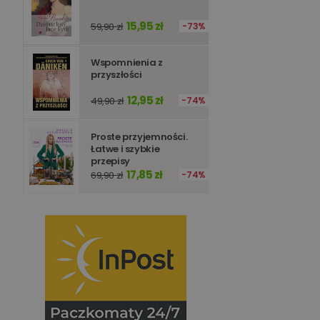
15,95 zł
59,90 zł
73%
Wspomnienia z
przyszłości
12,95 zł
49,90 zł
74%
Proste przyjemności.
Łatwe i szybkie
przepisy
17,85 zł
69,90 zł
74%