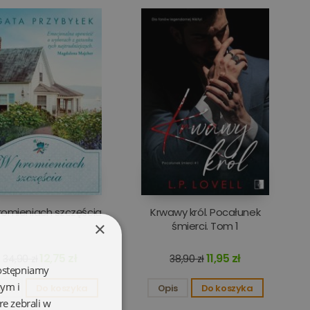
omieniach szczęścia
Krwawy król. Pocałunek
×
śmierci. Tom 1
12,75 zł
11,95 zł
34,90 zł
38,90 zł
dostępniamy
wym i
pis
Do koszyka
Opis
Do koszyka
re zebrali w