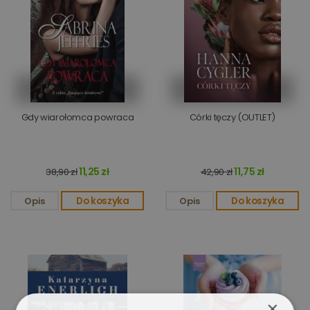
Gdy wiarołomca powraca
Córki tęczy (OUTLET)
11,25 zł
11,75 zł
38,90 zł
42,90 zł
Opis
Do koszyka
Opis
Do koszyka
×