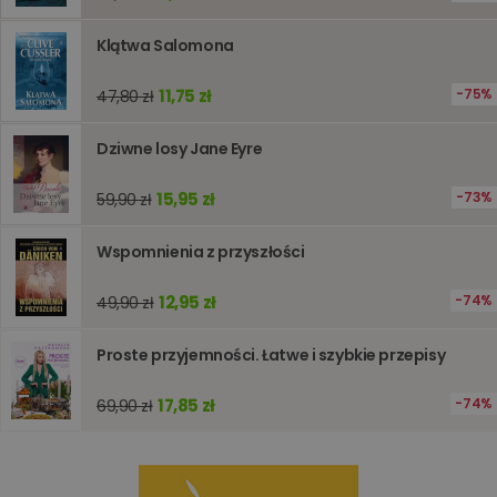
internet
pomagaj
analizie i
Klątwa Salomona
optymali
wydajno
strony
11,75 zł
75%
47,80 zł
internet
PHPSESSID
Sesja
Cookie
PHP.net
generow
www.oczytani.pl
Dziwne losy Jane Eyre
przez apl
oparte n
PHP. Jest
15,95 zł
73%
59,90 zł
identyfik
ogólneg
przeznac
Wspomnienia z przyszłości
używany
obsługi
zmiennyc
użytkown
12,95 zł
74%
49,90 zł
Zwykle je
liczba
generow
Proste przyjemności. Łatwe i szybkie przepisy
losowo,
jej użyc
być spec
17,85 zł
74%
69,90 zł
dla witry
dobrym
przykład
utrzymy
statusu
zalogow