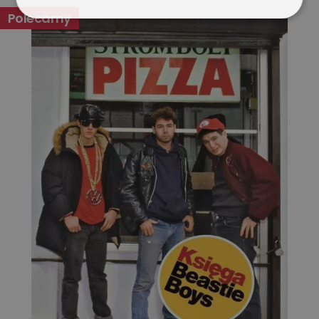
Polecamy
Niezbędne
Wydajność
Targetowanie
Funkcjonalność
Niesklasyfikowane
Niezbędne
Wydajność
Targetowanie
Funkcjonalność
Niesklasyfikowane
Niezbędne pliki cookie umożliwiają korzystanie z
podstawowych funkcji strony internetowej, takich jak
logowanie użytkownika i zarządzanie kontem. Bez
niezbędnych plików cookie nie można prawidłowo