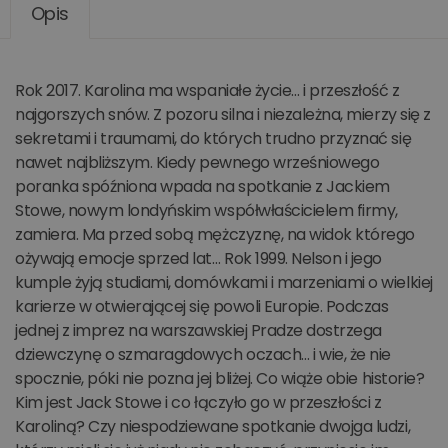
Opis
Rok 2017. Karolina ma wspaniałe życie… i przeszłość z
najgorszych snów. Z pozoru silna i niezależna, mierzy się z
sekretami i traumami, do których trudno przyznać się
nawet najbliższym. Kiedy pewnego wrześniowego
poranka spóźniona wpada na spotkanie z Jackiem
Stowe, nowym londyńskim współwłaścicielem firmy,
zamiera. Ma przed sobą mężczyznę, na widok którego
ożywają emocje sprzed lat… Rok 1999. Nelson i jego
kumple żyją studiami, domówkami i marzeniami o wielkiej
karierze w otwierającej się powoli Europie. Podczas
jednej z imprez na warszawskiej Pradze dostrzega
dziewczynę o szmaragdowych oczach… i wie, że nie
spocznie, póki nie pozna jej bliżej. Co wiąże obie historie?
Kim jest Jack Stowe i co łączyło go w przeszłości z
Karoliną? Czy niespodziewane spotkanie dwojga ludzi,