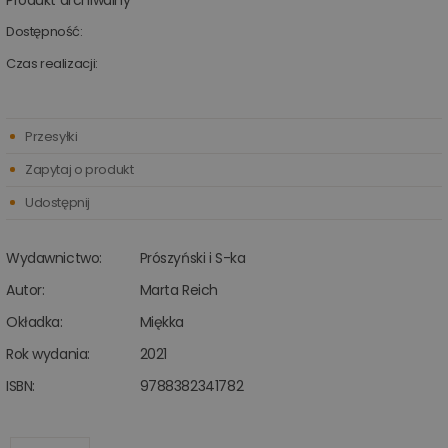
Produkt archiwalny
Dostępność:
Czas realizacji:
Przesyłki
Zapytaj o produkt
Udostępnij
Wydawnictwo:
Prószyński i S-ka
Autor:
Marta Reich
Okładka:
Miękka
Rok wydania:
2021
ISBN:
9788382341782