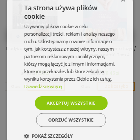
Ta strona używa plików
cookie
Używamy plików cookie w celu
personalizacji treści, reklam i analizy naszego
ruchu. Udostępniamy również informacje o
Kiedyś przy Błękitnym Księżycu
tym, jak korzystasz z naszej witryny, naszym
Zawsze możesz na mnie liczyć /
Jagodowa miłość. Tom 4
partnerom reklamowym i analitycznym,
którzy mogą łączyć je z innymi informacjami,
które im przekazałeś lub które zebrali w
11,55 zł
11,45 zł
34,90 zł
39,90 zł
wyniku korzystania przez Ciebie z ich usług.
Dowiedz się więcej
Opis
Do koszyka
Opis
Do koszyka
AKCEPTUJ WSZYSTKIE
ODRZUĆ WSZYSTKIE
POKAŻ SZCZEGÓŁY