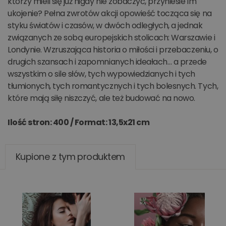
którzy mieli się już nigdy nie zobaczyć, przyniesie im
ukojenie? Pełna zwrotów akcji opowieść tocząca się na
styku światów i czasów, w dwóch odległych, a jednak
związanych ze sobą europejskich stolicach: Warszawie i
Londynie. Wzruszająca historia o miłości i przebaczeniu, o
drugich szansach i zapomnianych ideałach… a przede
wszystkim o sile słów, tych wypowiedzianych i tych
tłumionych, tych romantycznych i tych bolesnych. Tych,
które mają siłę niszczyć, ale też budować na nowo.
Ilość stron: 400 /
Format: 13,5x21 cm
Kupione z tym produktem