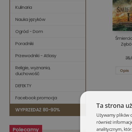
Kulinaria
Nauka języków
Ogród - Dom
Śmiercio
Poradniki
Zębów
Przewodniki - Atlasy
35,
Religie, wyznania,
Opis
duchowość
DEFEKTY
Facebook promocja
Ta strona u
WYPRZEDAŻ 80-90%
Używamy plików coo
również informacj
Polecamy
analitycznym, któr