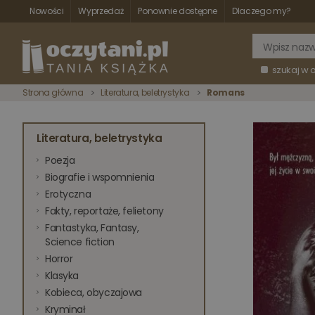
Nowości
Wyprzedaż
Ponownie dostępne
Dlaczego my?
szukaj w 
Strona główna
Literatura, beletrystyka
Romans
Literatura, beletrystyka
Poezja
Biografie i wspomnienia
Erotyczna
Fakty, reportaże, felietony
Fantastyka, Fantasy,
Science fiction
Horror
Klasyka
Kobieca, obyczajowa
Kryminał