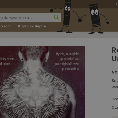
Dl
opisach
tylko dostępne
R
U
Na
Su
wy
Do
Cza