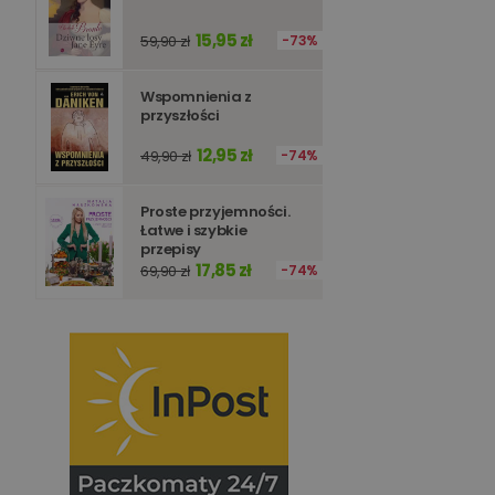
15,95 zł
59,90 zł
73%
Wspomnienia z
przyszłości
12,95 zł
49,90 zł
74%
Proste przyjemności.
Łatwe i szybkie
przepisy
17,85 zł
69,90 zł
74%