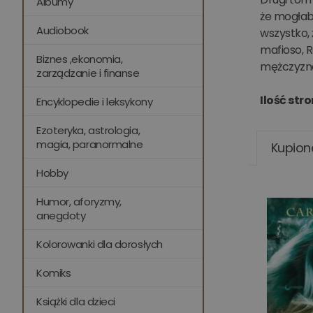
Albumy
że mogłaby
Audiobook
wszystko, ż
mafioso, R
Biznes ,ekonomia,
mężczyzna 
zarządzanie i finanse
Ilość stro
Encyklopedie i leksykony
Ezoteryka, astrologia,
magia, paranormalne
Kupion
Hobby
Humor, aforyzmy,
anegdoty
Kolorowanki dla dorosłych
Komiks
Książki dla dzieci