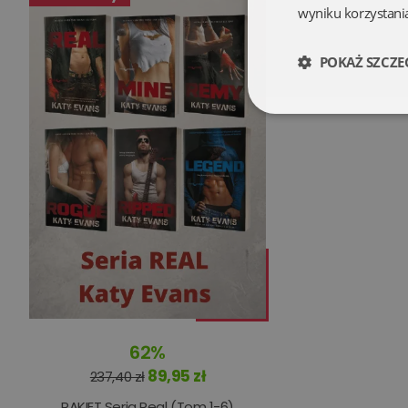
wyniku korzystania
POKAŻ SZCZE
Niezbędne
Niezbędne pliki cookie
zarządzanie kontem. B
Nazwa
62%
kqs_koszyk
89,95 zł
237,40 zł
kqs_panel
PAKIET Seria Real (Tom 1-6)