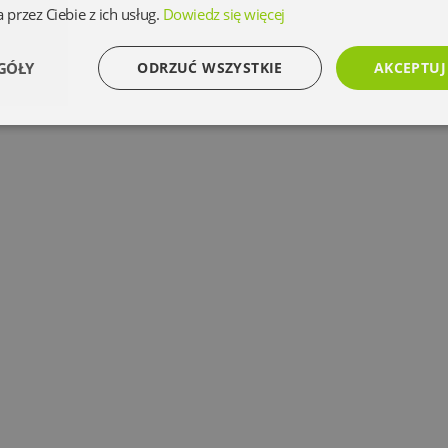
 przez Ciebie z ich usług.
Dowiedz się więcej
GÓŁY
ODRZUĆ WSZYSTKIE
AKCEPTUJ
Wydajność
Targetowanie
Funkcjonalność
Ni
Niezbędne
Wydajność
Targetowanie
Funkcjonalność
Niesklasyfikowan
 umożliwiają korzystanie z podstawowych funkcji strony internetowej, takich jak logowanie 
ez niezbędnych plików cookie nie można prawidłowo korzystać ze strony internetowej.
Dostawca
/
Okres
Opis
Domena
przechowywania
www.oczytani.pl
1 miesiąc
www.oczytani.pl
1 miesiąc