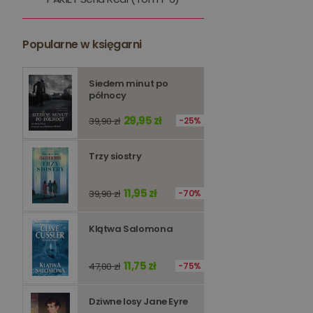
kqs_token
kqs_przechowalnia
Popularne w księgarni
licznik
Polityce 
Siedem minut po
północy
PHPSESSID
29,95 zł
39,90 zł
25%
Trzy siostry
11,95 zł
Nazwa
39,90 zł
70%
Nazwa
_ga_Q25NFDH6D8
Klątwa Salomona
_ga_PF5CNRJ3W2
_gid
_ga
11,75 zł
47,80 zł
75%
Dziwne losy Jane Eyre