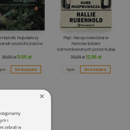
miętniki. Największy
Pięć. Nieopowiedziane
hanek wszechczasów
historie kobiet
zamordowanych przez Kubę
rozpruwacza
11,55 zł
12,95 zł
39,90 zł
39,99 zł
pis
Do koszyka
Opis
Do koszyka
×
dostępniamy
wym i
re zebrali w