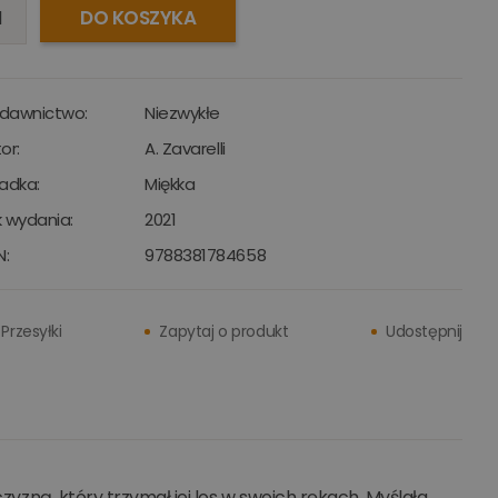
DO KOSZYKA
dawnictwo:
Niezwykłe
or:
A. Zavarelli
adka:
Miękka
 wydania:
2021
N:
9788381784658
Przesyłki
Zapytaj o produkt
Udostępnij
zyzną, który trzymał jej los w swoich rękach. Myślała,