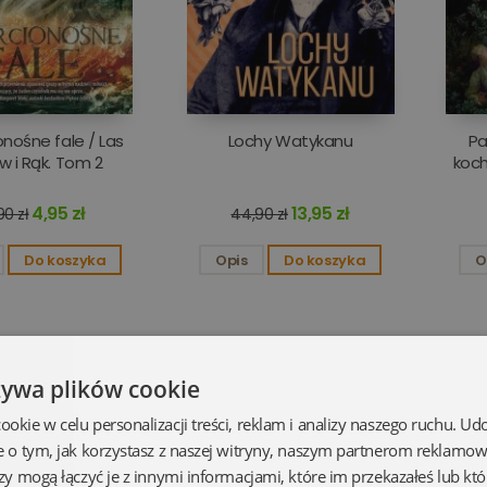
nośne fale / Las
Lochy Watykanu
Pa
 i Rąk. Tom 2
koc
4,95 zł
13,95 zł
90 zł
44,90 zł
Do koszyka
Opis
Do koszyka
O
żywa plików cookie
kie w celu personalizacji treści, reklam i analizy naszego ruchu. U
e o tym, jak korzystasz z naszej witryny, naszym partnerom reklamo
zy mogą łączyć je z innymi informacjami, które im przekazałeś lub któ