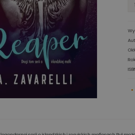
Wy
Aut
Okł
Rok
ISB
legendarnej serii o irlandzkich i rosyjskich mafiosach Był mężc