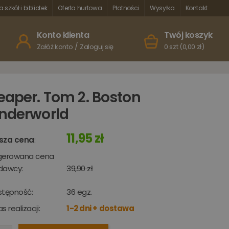
a szkół i bibliotek
Oferta hurtowa
Płatności
Wysyłka
Kontakt
Konto klienta
Twój koszyk
/
Załóż konto
Zaloguj się
0 szt (0,00 zł)
eaper. Tom 2. Boston
nderworld
11,95 zł
sza cena
:
gerowana cena
dawcy:
39,90 zł
stępność:
36
egz.
s realizacji:
1-2 dni + dostawa