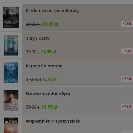
kqs_token
www.oczytani.pl
2 lata
Siedem minut po północy
kqs_przechowalnia
www.oczytani.pl
1 tydzień
Ten plik
jest uży
przecho
preferenc
29,95 zł
25%
39,90 zł
użytkown
informacj
tymczas
Trzy siostry
związany
koszyki
zakupó
11,95 zł
70%
39,90 zł
użytkown
sesji
przegląd
Polityce
Klątwa Salomona
prywatności Google
licznik
www.oczytani.pl
1 godzina
Ten plik
jest uży
liczenia i
11,75 zł
75%
47,80 zł
śledzeni
lub wyda
stronie
Dziwne losy Jane Eyre
internet
pomagaj
analizie i
optymali
15,95 zł
73%
59,90 zł
wydajno
strony
internet
Wspomnienia z przyszłości
PHPSESSID
Sesja
Cookie
PHP.net
generow
www.oczytani.pl