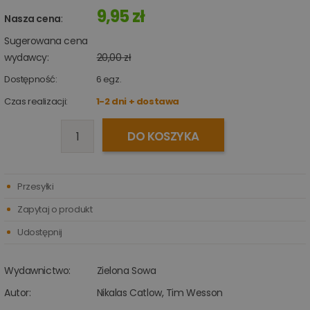
9,95 zł
Nasza cena
:
Sugerowana cena
wydawcy:
20,00 zł
Dostępność:
6
egz.
Czas realizacji:
1-2 dni + dostawa
DO KOSZYKA
Przesyłki
Zapytaj o produkt
Udostępnij
Wydawnictwo:
Zielona Sowa
Autor:
Nikalas Catlow
,
Tim Wesson