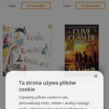
Opis
Do koszyka
Opis
Do koszyka
×
Ta strona używa plików
Królik! Króliki! Króliczki!
Snajper - Clive Cussler
cookie
Używamy plików cookie w celu
23,95 zł
11,75 zł
34,80 zł
47,80 zł
personalizacji treści, reklam i analizy naszego
ruchu. Udostępniamy również informacje o