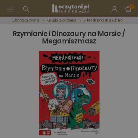
0
Strona główna
Książki dla dzieci
Literatura dla dzieci
Rzymianie i Dinozaury na Marsie /
Megamiszmasz