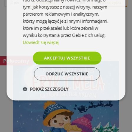
Opis
Do koszyka
Opis
Do koszyka
tym, jak korzystasz z naszej witryny, naszym
partnerom reklamowym i analitycznym,
którzy mogą łączyć je z innymi informacjami,
które im przekazałeś lub które zebrali w
wyniku korzystania przez Ciebie z ich usług.
Dowiedz się więcej
AKCEPTUJ WSZYSTKIE
Polecamy
ODRZUĆ WSZYSTKIE
POKAŻ SZCZEGÓŁY
Niezbędne
Wydajność
Targetowanie
Funkcjonalność