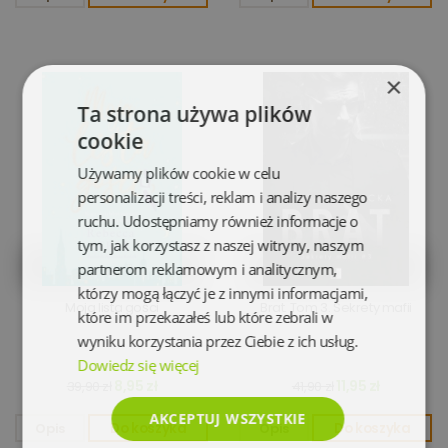
×
Ta strona używa plików
cookie
Używamy plików cookie w celu
personalizacji treści, reklam i analizy naszego
ruchu. Udostępniamy również informacje o
tym, jak korzystasz z naszej witryny, naszym
partnerom reklamowym i analitycznym,
którzy mogą łączyć je z innymi informacjami,
Moja lista gości
Brat. Tom 3. Sekrety mafii
które im przekazałeś lub które zebrali w
wyniku korzystania przez Ciebie z ich usług.
Dowiedz się więcej
8,95 zł
11,95 zł
39,90 zł
41,90 zł
AKCEPTUJ WSZYSTKIE
Opis
Do koszyka
Opis
Do koszyka