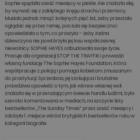
Sophie spędziła sześć miesięcy w piekle. Ale znalazła siłę,
by wyrwać się z zaklętego kręgu strachu i przemocy.
Musiało jednak minąć kolejnych pięć lat, żeby przestała
oglądać się przez ramię, poczuła się bezpieczna i
opowiedziała o tym, co przeżyła – żeby żadna
dziewczyna nie powtórzyła jej losu współczesnej
niewolnicy. SOPHIE HAYES odbudowała swoje życie.
Pracuje dla organizacji STOP THE TRAFFIK i prowadzi
własną fundację The Sophie Hayes Foundation, która
współpracuje z policją i pomaga kobietom zmuszanym
do prostytucji. Sprzedana, jej szokująca i brutalnie
prawdziwa opowieść o tym, jak wbrew własnej woli
znalazła się w przerażającym świecie handlu ludźmi, była
szeroko komentowana w mediach, na szczycie listy
bestsellerów „The Sunday Times” przez sześć miesięcy i
zdobyła 1. miejsce wśród brytyjskich bestsellerów roku w
kategorii biografie.