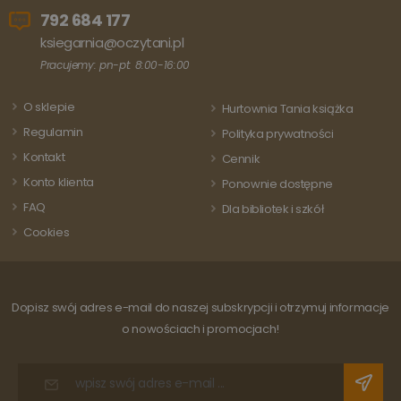
unikalną
Analytics - co
wartość d
792 684 177
stanowi istotną
każdej
aktualizację
ksiegarnia@oczytani.pl
odwiedza
powszechnie
strony i s
używanej usługi
Pracujemy: pn-pt: 8:00-16:00
do liczeni
analitycznej
śledzenia
Google. Ten pli
odsłon.
cookie służy do
O sklepie
Hurtownia Tania książka
rozróżniania
unikalnych
Regulamin
Polityka prywatności
użytkowników
poprzez
Kontakt
Cennik
przypisanie
losowo
Konto klienta
Ponownie dostępne
wygenerowanej
liczby jako
FAQ
Dla bibliotek i szkół
identyfikatora
klienta. Jest on
Cookies
uwzględniony 
każdym żądani
strony w
witrynie i służy
do obliczania
danych
Dopisz swój adres e-mail do naszej subskrypcji i otrzymuj informacje
dotyczących
odwiedzających
o nowościach i promocjach!
sesji i kampanii
na potrzeby
raportów
analitycznych
witryn.