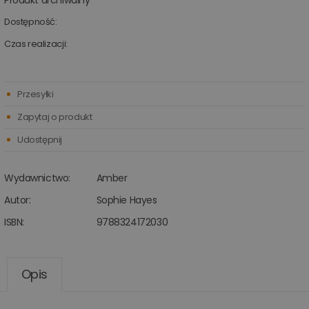
Produkt archiwalny
Dostępność:
Czas realizacji:
Przesyłki
Zapytaj o produkt
Udostępnij
Wydawnictwo:
Amber
Autor:
Sophie Hayes
ISBN:
9788324172030
Opis