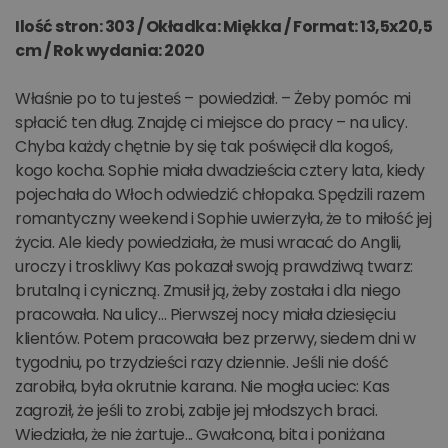
Ilość stron: 303 / Okładka: Miękka / Format: 13,5x20,5
cm / Rok wydania: 2020
Właśnie po to tu jesteś – powiedział. – Żeby pomóc mi
spłacić ten dług. Znajdę ci miejsce do pracy – na ulicy.
Chyba każdy chętnie by się tak poświęcił dla kogoś,
kogo kocha. Sophie miała dwadzieścia cztery lata, kiedy
pojechała do Włoch odwiedzić chłopaka. Spędzili razem
romantyczny weekend i Sophie uwierzyła, że to miłość jej
życia. Ale kiedy powiedziała, że musi wracać do Anglii,
uroczy i troskliwy Kas pokazał swoją prawdziwą twarz:
brutalną i cyniczną. Zmusił ją, żeby została i dla niego
pracowała. Na ulicy… Pierwszej nocy miała dziesięciu
klientów. Potem pracowała bez przerwy, siedem dni w
tygodniu, po trzydzieści razy dziennie. Jeśli nie dość
zarobiła, była okrutnie karana. Nie mogła uciec: Kas
zagroził, że jeśli to zrobi, zabije jej młodszych braci.
Wiedziała, że nie żartuje... Gwałcona, bita i poniżana