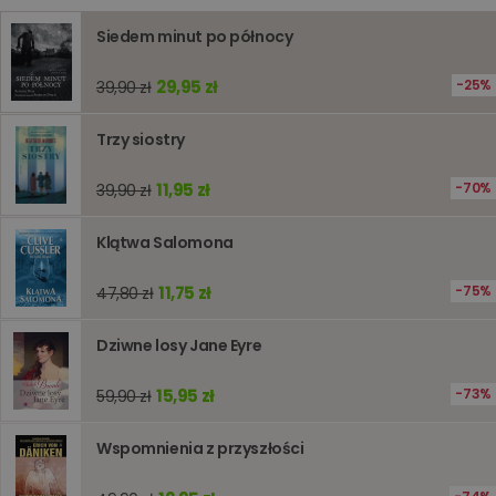
prywatności Google
licznik
www.oczytani.pl
1 godzina
Ten plik
jest uży
Siedem minut po północy
liczenia i
śledzeni
lub wyda
29,95 zł
stronie
25%
39,90 zł
internet
pomagaj
analizie i
Trzy siostry
optymali
wydajno
strony
11,95 zł
70%
39,90 zł
internet
PHPSESSID
Sesja
Cookie
PHP.net
Klątwa Salomona
generow
www.oczytani.pl
przez apl
oparte n
PHP. Jest
11,75 zł
75%
47,80 zł
identyfik
ogólneg
przeznac
Dziwne losy Jane Eyre
używany
obsługi
zmiennyc
15,95 zł
73%
59,90 zł
użytkown
Zwykle je
liczba
generow
Wspomnienia z przyszłości
losowo,
jej użyc
być spec