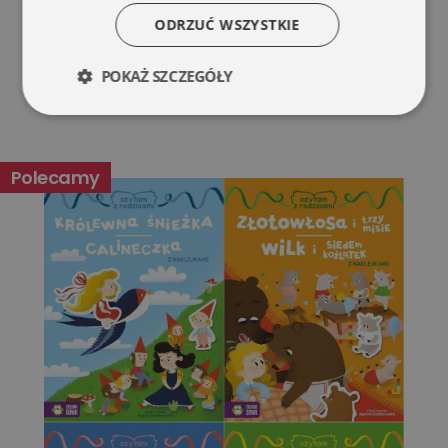
ODRZUĆ WSZYSTKIE
POKAŻ SZCZEGÓŁY
Niezbędne
Wydajność
Polecamy
Targetowanie
Funkcjonalność
Niesklasyfikowane
Niezbędne
Wydajność
Targetowanie
Funkcjonalność
Niesklasyfikowane