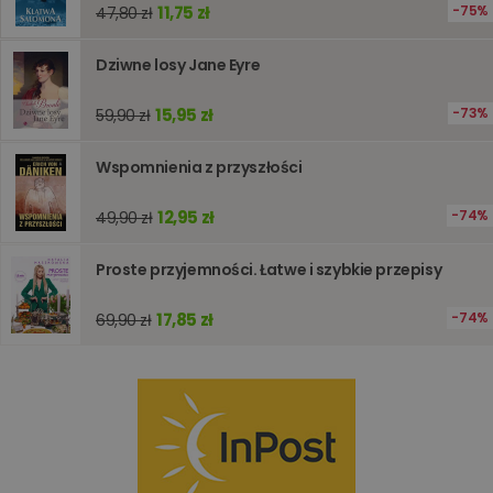
optymali
11,75 zł
75%
47,80 zł
wydajno
strony
internet
Dziwne losy Jane Eyre
PHPSESSID
Sesja
Cookie
PHP.net
generow
www.oczytani.pl
15,95 zł
73%
59,90 zł
przez apl
oparte n
PHP. Jest
identyfik
Wspomnienia z przyszłości
ogólneg
przeznac
używany
12,95 zł
74%
49,90 zł
obsługi
zmiennyc
użytkown
Proste przyjemności. Łatwe i szybkie przepisy
Zwykle je
liczba
generow
losowo,
17,85 zł
74%
69,90 zł
jej użyc
być spec
dla witry
dobrym
przykład
utrzymy
statusu
zalogow
użytkow
między
stronami