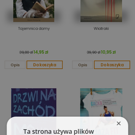
Tajemnica damy
Wiatraki
14,95 zł
10,95 zł
39,80 zł
39,90 zł
Opis
Do koszyka
Opis
Do koszyka
×
Ta strona używa plików