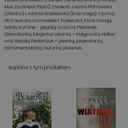
klub Zaciśnięte Pięści), trenerki: Joanna Piotrowska
(WenDo) i Jolanta Wasilewska (krav maga). Oprócz
nich autorka rozmawiała z kobietami, które trenują
hobbystycznie – pisarką Grażyną Plebanek,
dziennikarką, blogerką i pisarką – Małgorzatą Halber
oraz Natalią Fiedorczuk – pisarką, piosenkarką,
instrumentalistką i autorką piosenek.
Kupione z tym produktem