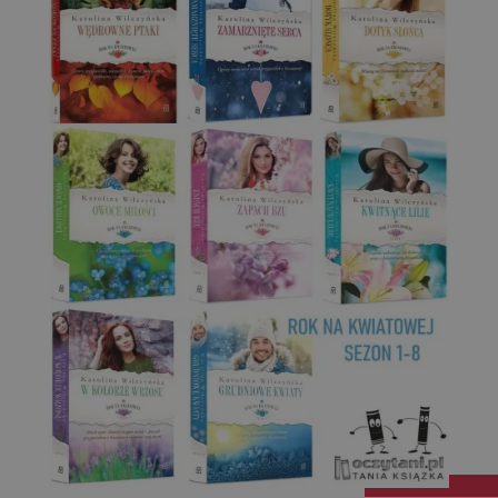
Targetowanie
Funkcjonalność
Niesklasyfikowane
Niezbędne
Wydajność
Targetowanie
Funkcjonalność
Niesklasyfikowane
Niezbędne pliki cookie umożliwiają korzystanie z
podstawowych funkcji strony internetowej, takich jak
logowanie użytkownika i zarządzanie kontem. Bez
niezbędnych plików cookie nie można prawidłowo
korzystać ze strony internetowej.
Dostawca
/
Okres