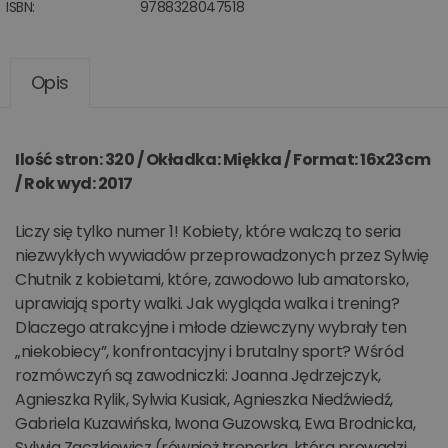
ISBN:
9788328047518
Opis
Ilość stron: 320 / Okładka: Miękka / Format: 16x23cm
/ Rok wyd: 2017
Liczy się tylko numer 1! Kobiety, które walczą to seria
niezwykłych wywiadów przeprowadzonych przez Sylwię
Chutnik z kobietami, które, zawodowo lub amatorsko,
uprawiają sporty walki. Jak wygląda walka i trening?
Dlaczego atrakcyjne i młode dziewczyny wybrały ten
„niekobiecy”, konfrontacyjny i brutalny sport? Wśród
rozmówczyń są zawodniczki: Joanna Jędrzejczyk,
Agnieszka Rylik, Sylwia Kusiak, Agnieszka Niedźwiedź,
Gabriela Kuzawińska, Iwona Guzowska, Ewa Brodnicka,
Sylwia Zaczkiewicz (również trenerka, która prowadzi