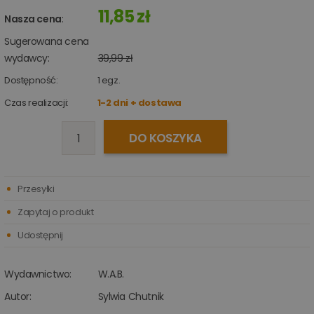
11,85 zł
Nasza cena
:
Sugerowana cena
wydawcy:
39,99 zł
Dostępność:
1
egz.
Czas realizacji:
1-2 dni + dostawa
DO KOSZYKA
Przesyłki
Zapytaj o produkt
Udostępnij
Wydawnictwo:
W.A.B.
Autor:
Sylwia Chutnik