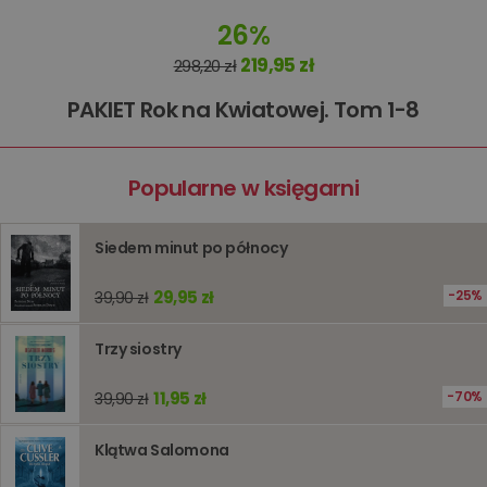
Nazwa
Opis
Domena
przechowywania
26%
kqs_koszyk
www.oczytani.pl
1 miesiąc
219,95 zł
298,20 zł
kqs_panel
www.oczytani.pl
1 miesiąc
PAKIET Rok na Kwiatowej. Tom 1-8
kqs_token
www.oczytani.pl
2 lata
kqs_przechowalnia
www.oczytani.pl
1 tydzień
Ten plik
jest uży
przecho
Popularne w księgarni
preferenc
użytkown
informacj
tymczas
Siedem minut po północy
związany
koszyki
zakupó
użytkown
29,95 zł
25%
39,90 zł
sesji
przegląd
Polityce
Trzy siostry
prywatności Google
licznik
www.oczytani.pl
1 godzina
Ten plik
jest uży
liczenia i
11,95 zł
70%
39,90 zł
śledzeni
lub wyda
stronie
internet
Klątwa Salomona
pomagaj
analizie i