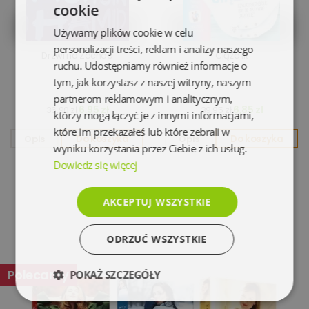
cookie
Używamy plików cookie w celu
personalizacji treści, reklam i analizy naszego
Drzwi na Zachód
Ciąża fit
ruchu. Udostępniamy również informacje o
tym, jak korzystasz z naszej witryny, naszym
partnerom reklamowym i analitycznym,
6,95 zł
6,85 zł
36,90 zł
39,95 zł
którzy mogą łączyć je z innymi informacjami,
które im przekazałeś lub które zebrali w
Opis
Do koszyka
Opis
Do koszyka
wyniku korzystania przez Ciebie z ich usług.
Dowiedz się więcej
AKCEPTUJ WSZYSTKIE
ODRZUĆ WSZYSTKIE
Polecamy
POKAŻ SZCZEGÓŁY
Niezbędne
Wydajność