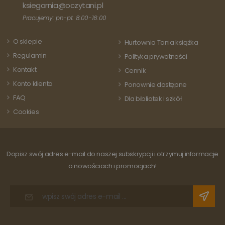
stanowi istotną
ksiegarnia@oczytani.pl
każdej
aktualizację
odwiedza
powszechnie
Pracujemy: pn-pt: 8:00-16:00
strony i s
używanej usługi
do liczeni
analitycznej
śledzenia
Google. Ten pli
O sklepie
odsłon.
Hurtownia Tania książka
cookie służy do
rozróżniania
Regulamin
Polityka prywatności
unikalnych
użytkowników
Kontakt
Cennik
poprzez
przypisanie
Konto klienta
Ponownie dostępne
losowo
wygenerowanej
FAQ
Dla bibliotek i szkół
liczby jako
identyfikatora
Cookies
klienta. Jest on
uwzględniony 
każdym żądani
strony w
witrynie i służy
do obliczania
Dopisz swój adres e-mail do naszej subskrypcji i otrzymuj informacje
danych
dotyczących
o nowościach i promocjach!
odwiedzających
sesji i kampanii
na potrzeby
raportów
analitycznych
witryn.