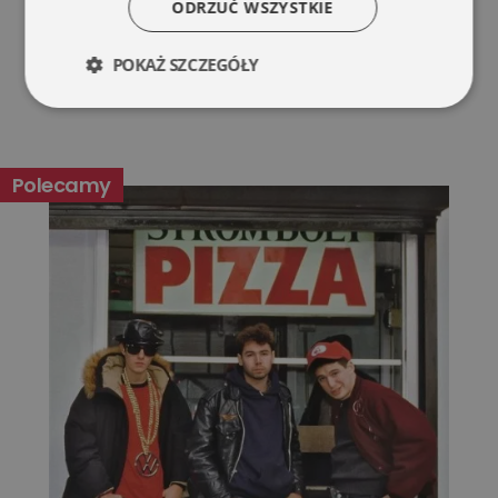
ODRZUĆ WSZYSTKIE
POKAŻ SZCZEGÓŁY
Niezbędne
Wydajność
Polecamy
Targetowanie
Funkcjonalność
Niesklasyfikowane
Niezbędne
Wydajność
Targetowanie
Funkcjonalność
Niesklasyfikowane