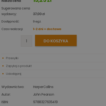
Nasza cena
:
Sugerowana cena
wydawcy:
37,99 zł
Dostępność:
9
egz.
Czas realizacji:
1-2 dni + dostawa
DO KOSZYKA
Przesyłki
Zapytaj o produkt
Udostępnij
Wydawnictwo:
HarperCollins
Autor:
John Pearson
ISBN:
9788327635419