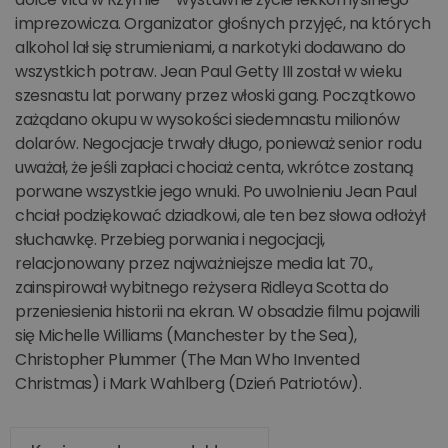
imprezowicza. Organizator głośnych przyjęć, na których
alkohol lał się strumieniami, a narkotyki dodawano do
wszystkich potraw. Jean Paul Getty III został w wieku
szesnastu lat porwany przez włoski gang. Początkowo
zażądano okupu w wysokości siedemnastu milionów
dolarów. Negocjacje trwały długo, ponieważ senior rodu
uważał, że jeśli zapłaci chociaż centa, wkrótce zostaną
porwane wszystkie jego wnuki. Po uwolnieniu Jean Paul
chciał podziękować dziadkowi, ale ten bez słowa odłożył
słuchawkę. Przebieg porwania i negocjacji,
relacjonowany przez najważniejsze media lat 70.,
zainspirował wybitnego reżysera Ridleya Scotta do
przeniesienia historii na ekran. W obsadzie filmu pojawili
się Michelle Williams (Manchester by the Sea),
Christopher Plummer (The Man Who Invented
Christmas) i Mark Wahlberg (Dzień Patriotów).