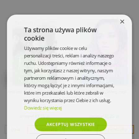
×
Ta strona używa plików
cookie
Używamy plików cookie w celu
personalizacji treści, reklam i analizy naszego
ruchu. Udostępniamy również informacje o
tym, jak korzystasz z naszej witryny, naszym
partnerom reklamowym i analitycznym,
którzy mogą łączyć je z innymi informacjami,
First last night. Tom 3. First last
Dziewczyna, którą znał
które im przekazałeś lub które zebrali w
wyniku korzystania przez Ciebie z ich usług.
Dowiedz się więcej
10,75 zł
12,25 zł
37,90 zł
38,90 zł
AKCEPTUJ WSZYSTKIE
Opis
Do koszyka
Opis
Do koszyka