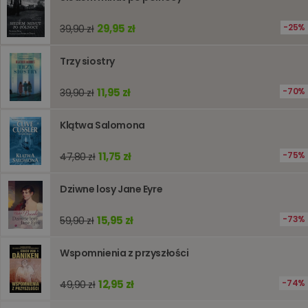
jest uży
liczenia i
śledzeni
29,95 zł
25%
39,90 zł
lub wyda
stronie
internet
pomagaj
Trzy siostry
analizie i
optymali
wydajno
11,95 zł
70%
39,90 zł
strony
internet
Klątwa Salomona
PHPSESSID
Sesja
Cookie
PHP.net
generow
www.oczytani.pl
przez apl
11,75 zł
75%
47,80 zł
oparte n
PHP. Jest
identyfik
ogólneg
Dziwne losy Jane Eyre
przeznac
używany
obsługi
15,95 zł
73%
59,90 zł
zmiennyc
użytkown
Zwykle je
Wspomnienia z przyszłości
liczba
generow
losowo,
jej użyc
12,95 zł
74%
49,90 zł
być spec
dla witry