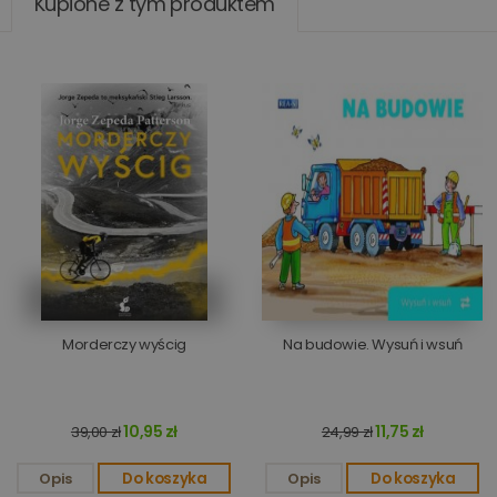
Kupione z tym produktem
Morderczy wyścig
Na budowie. Wysuń i wsuń
10,95 zł
11,75 zł
39,00 zł
24,99 zł
Opis
Do koszyka
Opis
Do koszyka