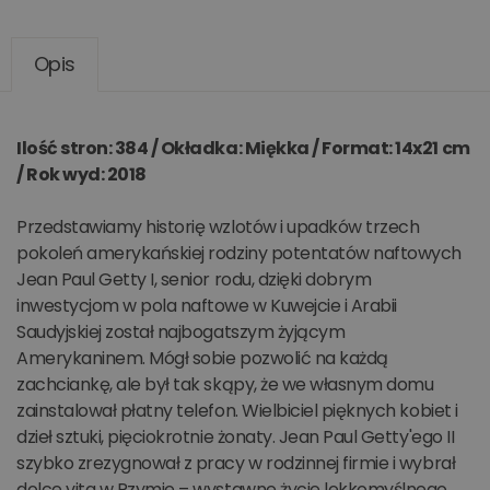
Opis
Ilość stron: 384 / Okładka: Miękka / Format: 14x21 cm
/ Rok wyd: 2018
Przedstawiamy historię wzlotów i upadków trzech
pokoleń amerykańskiej rodziny potentatów naftowych
Jean Paul Getty I, senior rodu, dzięki dobrym
inwestycjom w pola naftowe w Kuwejcie i Arabii
Saudyjskiej został najbogatszym żyjącym
Amerykaninem. Mógł sobie pozwolić na każdą
zachciankę, ale był tak skąpy, że we własnym domu
zainstalował płatny telefon. Wielbiciel pięknych kobiet i
dzieł sztuki, pięciokrotnie żonaty. Jean Paul Getty'ego II
szybko zrezygnował z pracy w rodzinnej firmie i wybrał
dolce vita w Rzymie – wystawne życie lekkomyślnego