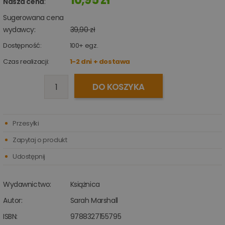
Nasza cena
:
Sugerowana cena
wydawcy:
39,90 zł
Dostępność:
100+
egz.
Czas realizacji:
1-2 dni + dostawa
DO KOSZYKA
Przesyłki
Zapytaj o produkt
Udostępnij
Wydawnictwo:
Książnica
Autor:
Sarah Marshall
ISBN:
9788327155795