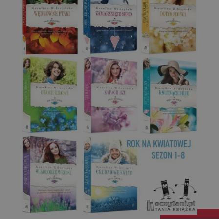
Targetowanie
Funkcjonalność
Niesklasyfikowane
Niezbędne
Wydajność
Targetowanie
Funkcjonalność
Niesklasyfikowane
Niezbędne pliki cookie umożliwiają korzystanie z
podstawowych funkcji strony internetowej, takich jak
logowanie użytkownika i zarządzanie kontem. Bez
niezbędnych plików cookie nie można prawidłowo
korzystać ze strony internetowej.
Dostawca
/
Okres