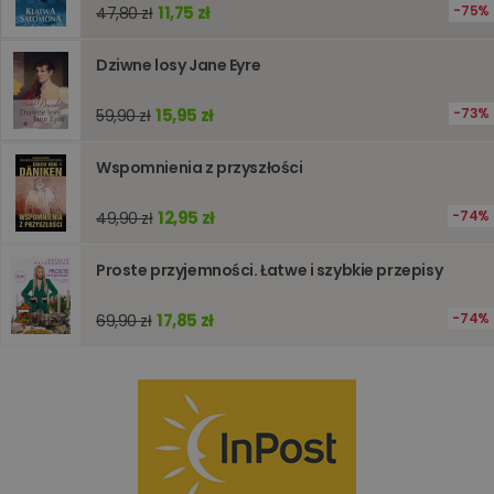
optymali
11,75 zł
75%
47,80 zł
wydajno
strony
internet
Dziwne losy Jane Eyre
PHPSESSID
Sesja
Cookie
PHP.net
generow
www.oczytani.pl
15,95 zł
73%
59,90 zł
przez apl
oparte n
PHP. Jest
identyfik
Wspomnienia z przyszłości
ogólneg
przeznac
używany
12,95 zł
74%
49,90 zł
obsługi
zmiennyc
użytkown
Proste przyjemności. Łatwe i szybkie przepisy
Zwykle je
liczba
generow
losowo,
17,85 zł
74%
69,90 zł
jej użyc
być spec
dla witry
dobrym
przykład
utrzymy
statusu
zalogow
użytkow
między
stronami