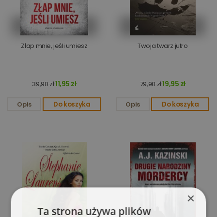
Złap mnie, jeśli umiesz
Twoja twarz jutro
11,95 zł
19,95 zł
39,90 zł
79,90 zł
Opis
Do koszyka
Opis
Do koszyka
×
Ta strona używa plików