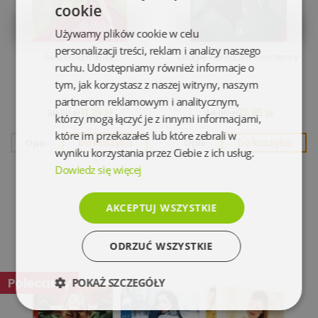
cookie
Używamy plików cookie w celu
personalizacji treści, reklam i analizy naszego
Sekretna miłość
Drugie narodziny mordercy
ruchu. Udostępniamy również informacje o
tym, jak korzystasz z naszej witryny, naszym
partnerom reklamowym i analitycznym,
11,25 zł
12,85 zł
38,90 zł
44,80 zł
którzy mogą łączyć je z innymi informacjami,
które im przekazałeś lub które zebrali w
Opis
Do koszyka
Opis
Do koszyka
wyniku korzystania przez Ciebie z ich usług.
Dowiedz się więcej
AKCEPTUJ WSZYSTKIE
ODRZUĆ WSZYSTKIE
Polecamy
POKAŻ SZCZEGÓŁY
Niezbędne
Wydajność