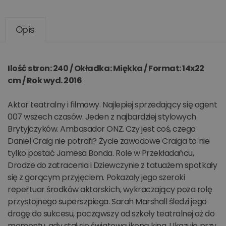
Opis
Ilość stron: 240 / Okładka: Miękka / Format: 14x22
cm / Rok wyd. 2016
Aktor teatralny i filmowy. Najlepiej sprzedający się agent
007 wszech czasów. Jeden z najbardziej stylowych
Brytyjczyków. Ambasador ONZ. Czy jest coś, czego
Daniel Craig nie potrafi? Życie zawodowe Craiga to nie
tylko postać Jamesa Bonda. Role w Przekładańcu,
Drodze do zatracenia i Dziewczynie z tatuażem spotkały
się z gorącym przyjęciem. Pokazały jego szeroki
repertuar środków aktorskich, wykraczający poza rolę
przystojnego superszpiega. Sarah Marshall śledzi jego
drogę do sukcesu, począwszy od szkoły teatralnej aż do
momentu, gdy stał się światową ikoną kina. Ukazuje przy