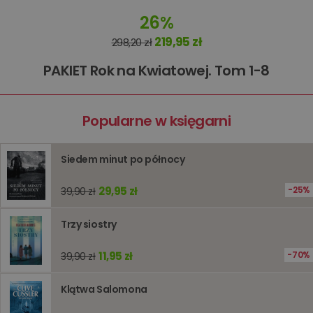
Nazwa
Opis
Domena
przechowywania
26%
kqs_koszyk
www.oczytani.pl
1 miesiąc
219,95 zł
298,20 zł
kqs_panel
www.oczytani.pl
1 miesiąc
PAKIET Rok na Kwiatowej. Tom 1-8
kqs_token
www.oczytani.pl
2 lata
kqs_przechowalnia
www.oczytani.pl
1 tydzień
Ten plik
jest uży
przecho
Popularne w księgarni
preferenc
użytkown
informacj
tymczas
Siedem minut po północy
związany
koszyki
zakupó
użytkown
29,95 zł
25%
39,90 zł
sesji
przegląd
Polityce
Trzy siostry
prywatności Google
licznik
www.oczytani.pl
1 godzina
Ten plik
jest uży
liczenia i
11,95 zł
70%
39,90 zł
śledzeni
lub wyda
stronie
internet
Klątwa Salomona
pomagaj
analizie i