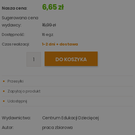
6,65 zł
Nasza cena
:
Sugerowana cena
wydawcy:
16,99 zł
Dostępność:
16
egz.
Czas realizacji:
1-2 dni + dostawa
DO KOSZYKA
Przesyłki
Zapytaj o produkt
Udostępnij
Wydawnictwo:
Centrum Edukacji Dziecięcej
Autor:
praca zbiorowa