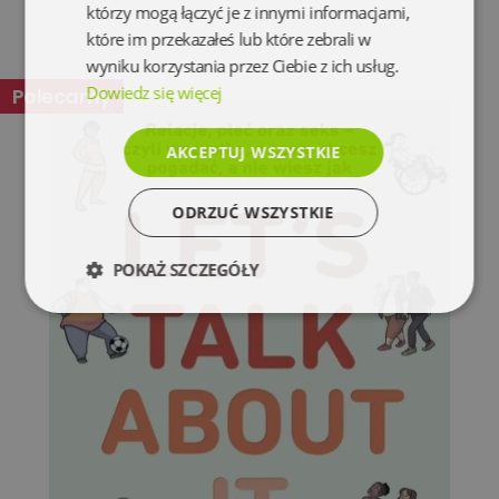
którzy mogą łączyć je z innymi informacjami,
które im przekazałeś lub które zebrali w
wyniku korzystania przez Ciebie z ich usług.
Dowiedz się więcej
Polecamy
AKCEPTUJ WSZYSTKIE
ODRZUĆ WSZYSTKIE
POKAŻ SZCZEGÓŁY
Niezbędne
Wydajność
Targetowanie
Funkcjonalność
Niesklasyfikowane