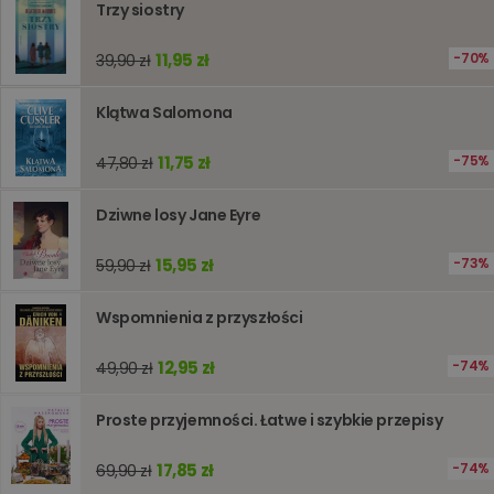
przecho
Trzy siostry
preferenc
użytkown
informacj
11,95 zł
70%
39,90 zł
tymczas
związany
koszyki
Klątwa Salomona
zakupó
użytkown
sesji
przegląd
11,75 zł
75%
47,80 zł
Polityce
prywatności Google
licznik
www.oczytani.pl
1 godzina
Ten plik
jest uży
Dziwne losy Jane Eyre
liczenia i
śledzeni
lub wyda
15,95 zł
73%
59,90 zł
stronie
internet
pomagaj
analizie i
Wspomnienia z przyszłości
optymali
wydajno
strony
12,95 zł
74%
49,90 zł
internet
PHPSESSID
Sesja
Cookie
PHP.net
Proste przyjemności. Łatwe i szybkie przepisy
generow
www.oczytani.pl
przez apl
oparte n
17,85 zł
74%
PHP. Jest
69,90 zł
identyfik