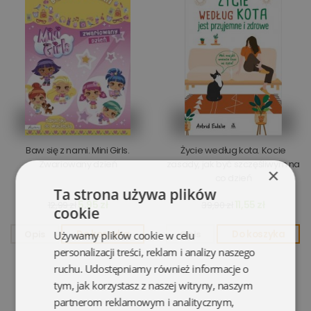
Baw się z nami. Mini Girls.
Życie według kota. Kocie
Zwariowany dzień
zasady, jak być szczęśliwym na
×
co dzień
Ta strona używa plików
5,95 zł
11,55 zł
12,99 zł
39,90 zł
cookie
Opis
Do koszyka
Opis
Do koszyka
Używamy plików cookie w celu
personalizacji treści, reklam i analizy naszego
ruchu. Udostępniamy również informacje o
tym, jak korzystasz z naszej witryny, naszym
partnerom reklamowym i analitycznym,