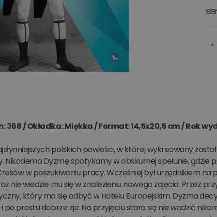
ISB
on: 368 / Okładka: Miękka / Format: 14,5x20,5 cm / Rok wy
jsłynniejszych polskich powieści, w której wykreowany zosta
y. Nikodema Dyzmę spotykamy w obskurnej spelunie, gdzie pr
Kresów w poszukiwaniu pracy. Wcześniej był urzędnikiem na po
raz nie wiedzie mu się w znalezieniu nowego zajęcia. Przez pr
czny, który ma się odbyć w Hotelu Europejskim. Dyzma decydu
 i po prostu dobrze zje. Na przyjęciu stara się nie wadzić n