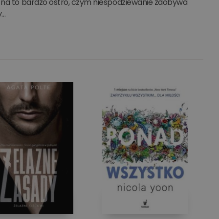
e na to bardzo ostro, czym niespodziewanie zdobywa
y…