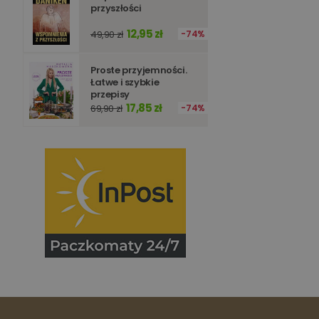
Nazwa
przyszłości
Nazwa
_ga_Q25NFDH6D8
12,95 zł
49,90 zł
74%
_ga_PF5CNRJ3W2
_gid
Proste przyjemności.
_ga
Łatwe i szybkie
przepisy
17,85 zł
69,90 zł
74%