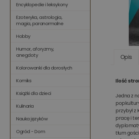
Encyklopedie i leksykony
Ezoteryka, astrologia,
magia, paranormalne
Hobby
Humor, aforyzmy,
anegdoty
Opis
Kolorowanki dla dorosłych
Komiks
Ilość str
Książki dla dzieci
Jedna z na
popkultur
Kulinaria
przybył z 
pracę i te
Nauka języków
dyplomaty
Ogród - Dom
tłum gości