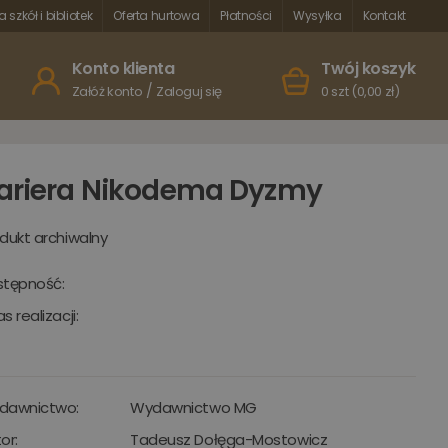
a szkół i bibliotek
Oferta hurtowa
Płatności
Wysyłka
Kontakt
Konto klienta
Twój koszyk
/
Załóż konto
Zaloguj się
0 szt (0,00 zł)
ariera Nikodema Dyzmy
dukt archiwalny
stępność:
s realizacji:
dawnictwo:
Wydawnictwo MG
or:
Tadeusz Dołęga-Mostowicz