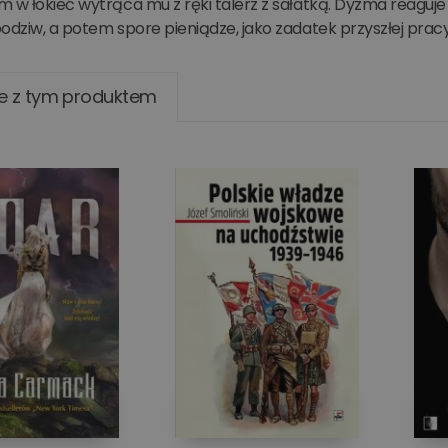
m w łokieć wytrąca mu z ręki talerz z sałatką. Dyzma reaguj
odziw, a potem spore pieniądze, jako zadatek przyszłej prac
e z tym produktem