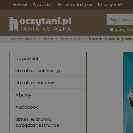
Nowości
Wyprzedaż
Ponownie dostępne
Dlaczego my?
szukaj w 
Strona główna
Literatura, beletrystyka
Literatura piękna, powi
Na prezent
Literatura, beletrystyka
Literatura naukowa
Albumy
Audiobook
Biznes ,ekonomia,
zarządzanie i finanse