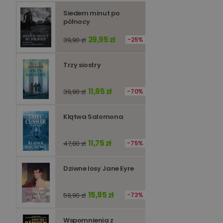
Siedem minut po
Niezbędne pliki cookie
północy
zarządzanie kontem. B
29,95 zł
39,90 zł
25%
Nazwa
kqs_koszyk
Trzy siostry
kqs_panel
11,95 zł
39,90 zł
70%
kqs_token
kqs_przechowalnia
Klątwa Salomona
licznik
11,75 zł
47,80 zł
75%
Polityce 
PHPSESSID
Dziwne losy Jane Eyre
15,95 zł
59,90 zł
73%
Wspomnienia z