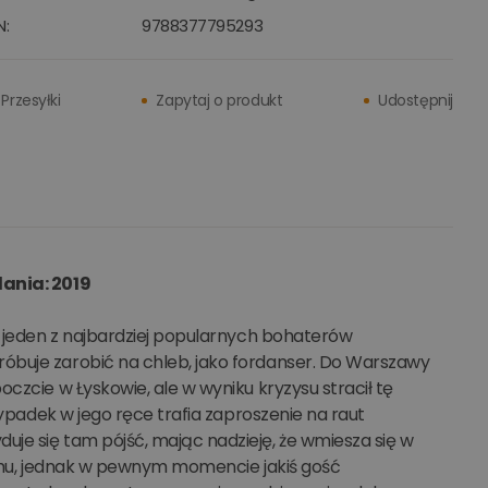
N:
9788377795293
Przesyłki
Zapytaj o produkt
Udostępnij
dania: 2019
ł jeden z najbardziej popularnych bohaterów
óbuje zarobić na chleb, jako fordanser. Do Warszawy
czcie w Łyskowie, ale w wyniku kryzysu stracił tę
zypadek w jego ręce trafia zaproszenie na raut
je się tam pójść, mając nadzieję, że wmiesza się w
ikomu, jednak w pewnym momencie jakiś gość