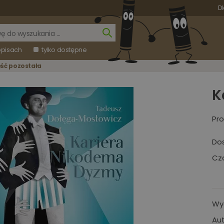
Dl
opisach
tylko dostępne
eść pozostała
K
Pro
Do
Cza
Wy
Aut