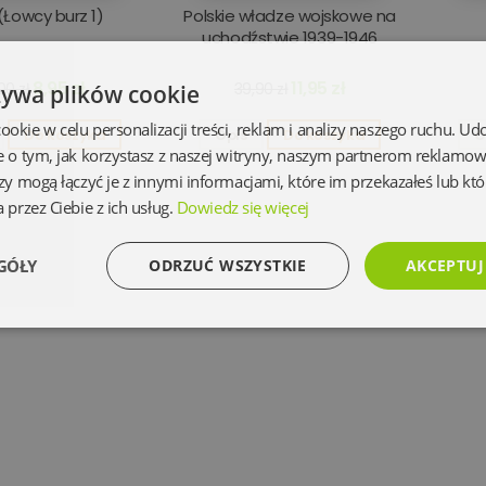
(Łowcy burz 1)
Polskie władze wojskowe na
uchodźstwie 1939-1946
8,95 zł
11,95 zł
00 zł
39,90 zł
żywa plików cookie
kie w celu personalizacji treści, reklam i analizy naszego ruchu. U
Do koszyka
Opis
Do koszyka
O
e o tym, jak korzystasz z naszej witryny, naszym partnerom reklamo
zy mogą łączyć je z innymi informacjami, które im przekazałeś lub któ
 przez Ciebie z ich usług.
Dowiedz się więcej
GÓŁY
ODRZUĆ WSZYSTKIE
AKCEPTUJ
Wydajność
Targetowanie
Funkcjonalność
Ni
Niezbędne
Wydajność
Targetowanie
Funkcjonalność
Niesklasyfikowan