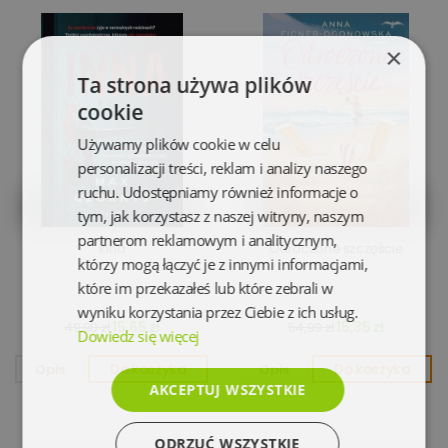
×
Ta strona używa plików
cookie
Używamy plików cookie w celu
personalizacji treści, reklam i analizy naszego
ruchu. Udostępniamy również informacje o
tym, jak korzystasz z naszej witryny, naszym
partnerom reklamowym i analitycznym,
Inna
Odroczone szczęście
którzy mogą łączyć je z innymi informacjami,
które im przekazałeś lub które zebrali w
wyniku korzystania przez Ciebie z ich usług.
15,65 zł
15,35 zł
49,90 zł
54,99 zł
Dowiedz się więcej
Opis
Do koszyka
Opis
Do koszyka
AKCEPTUJ WSZYSTKIE
ODRZUĆ WSZYSTKIE