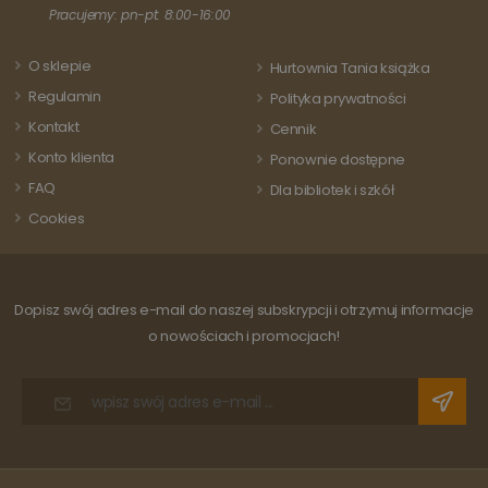
każdej
aktualizację
Pracujemy: pn-pt: 8:00-16:00
odwiedza
powszechnie
strony i s
używanej usługi
do liczeni
analitycznej
śledzenia
O sklepie
Hurtownia Tania książka
Google. Ten pli
odsłon.
cookie służy do
Regulamin
Polityka prywatności
rozróżniania
unikalnych
Kontakt
Cennik
użytkowników
poprzez
Konto klienta
Ponownie dostępne
przypisanie
losowo
FAQ
Dla bibliotek i szkół
wygenerowanej
liczby jako
Cookies
identyfikatora
klienta. Jest on
uwzględniony 
każdym żądani
strony w
witrynie i służy
Dopisz swój adres e-mail do naszej subskrypcji i otrzymuj informacje
do obliczania
danych
o nowościach i promocjach!
dotyczących
odwiedzających
sesji i kampanii
na potrzeby
raportów
analitycznych
witryn.