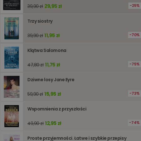
liczenia i
29,95 zł
25%
39,90 zł
śledzeni
lub wyda
stronie
internet
Trzy siostry
pomagaj
analizie i
optymali
11,95 zł
70%
39,90 zł
wydajno
strony
internet
Klątwa Salomona
PHPSESSID
Sesja
Cookie
PHP.net
generow
www.oczytani.pl
przez apl
11,75 zł
75%
47,80 zł
oparte n
PHP. Jest
identyfik
Dziwne losy Jane Eyre
ogólneg
przeznac
używany
15,95 zł
73%
59,90 zł
obsługi
zmiennyc
użytkown
Zwykle je
Wspomnienia z przyszłości
liczba
generow
losowo,
12,95 zł
74%
49,90 zł
jej użyc
być spec
dla witry
Proste przyjemności. Łatwe i szybkie przepisy
dobrym