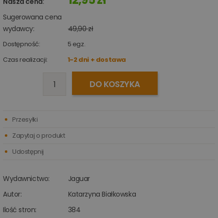
Nasza cena
:
Sugerowana cena
wydawcy:
49,90 zł
Dostępność:
5
egz.
Czas realizacji:
1-2 dni + dostawa
DO KOSZYKA
Przesyłki
Zapytaj o produkt
Udostępnij
Wydawnictwo:
Jaguar
Autor:
Katarzyna Białkowska
Ilość stron:
384