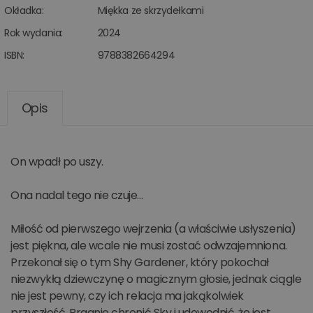
Okładka:
Miękka ze skrzydełkami
Rok wydania:
2024
ISBN:
9788382664294
Opis
On wpadł po uszy.
Ona nadal tego nie czuje…
Miłość od pierwszego wejrzenia (a właściwie usłyszenia)
jest piękna, ale wcale nie musi zostać odwzajemniona.
Przekonał się o tym Shy Gardener, który pokochał
niezwykłą dziewczynę o magicznym głosie, jednak ciągle
nie jest pewny, czy ich relacja ma jakąkolwiek
przyszłość. Pragnie chronić Sky i udowodnić, że jest