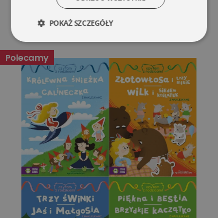
POKAŻ SZCZEGÓŁY
Niezbędne
Wydajność
Polecamy
Targetowanie
Funkcjonalność
Niesklasyfikowane
Niezbędne
Wydajność
Targetowanie
Funkcjonalność
Niesklasyfikowane