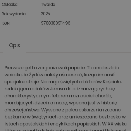
Okładka:
Twarda
Rok wydania:
2025
ISBN:
9788383911496
Opis
Pierwsze getta zorganizowali papieże. To oni doszli do
wniosku, że Żydów należy ośmieszać, każąc im nosić
specjalne stroje. Narracja świętych doktorów Kościoła,
redukująca rodaków Jezusa do odznaczających się
charakterystycznym fetorem roznosicieli chorób,
mordujących dzieci na macę, wpisana jest w historię
chrześcijaństwa. Wyssane z palca oskarżenia rzucano
bezkarnie w świątyniach oraz umieszczano beztrosko w
listach apostolskich i encyklikach papieskich. W XX wieku
Hitler rozwinął tę lekcję antysemityzmu i oparł Holocaust