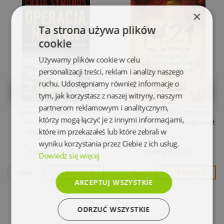
×
Ta strona używa plików
cookie
Używamy plików cookie w celu
personalizacji treści, reklam i analizy naszego
ruchu. Udostępniamy również informacje o
tym, jak korzystasz z naszej witryny, naszym
partnerom reklamowym i analitycznym,
Operacja Neptun. D-Day i
1421 rok, w którym Chińczycy
którzy mogą łączyć je z innymi informacjami,
inwazja Aliantów na
odkryli Amerykę i opłynęli świat
które im przekazałeś lub które zebrali w
okupowaną Europę
wyniku korzystania przez Ciebie z ich usług.
34,95 zł
17,95 zł
139,99 zł
79,90 zł
Dowiedz się więcej
Opis
Do koszyka
Opis
Do koszyka
AKCEPTUJ WSZYSTKIE
ODRZUĆ WSZYSTKIE