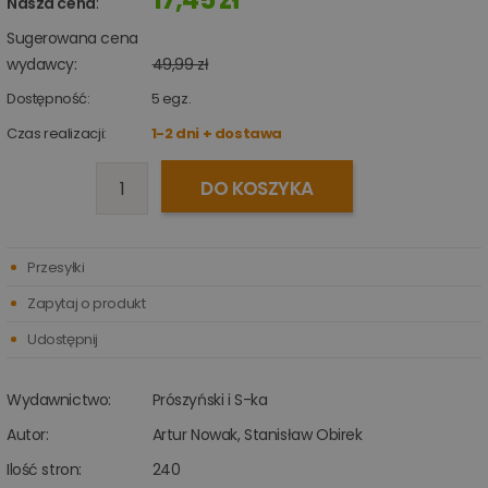
Nasza cena
:
Sugerowana cena
wydawcy:
49,99 zł
Dostępność:
5
egz.
Czas realizacji:
1-2 dni + dostawa
DO KOSZYKA
Przesyłki
Zapytaj o produkt
Udostępnij
Wydawnictwo:
Prószyński i S-ka
Autor:
Artur Nowak
,
Stanisław Obirek
Ilość stron:
240