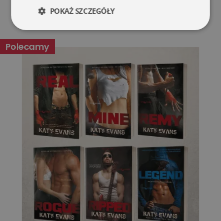
POKAŻ SZCZEGÓŁY
Niezbędne
Wydajność
Polecamy
Targetowanie
Funkcjonalność
Niesklasyfikowane
Niezbędne
Wydajność
Targetowanie
Funkcjonalność
Niesklasyfikowane
Niezbędne pliki cookie umożliwiają korzystanie z
podstawowych funkcji strony internetowej, takich jak