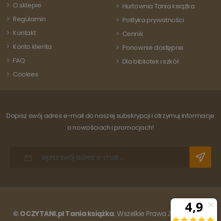
strony i s
O sklepie
używanej usługi
Hurtownia Tania książka
do liczeni
analitycznej
śledzenia
Regulamin
Google. Ten pli
Polityka prywatności
odsłon.
cookie służy do
Kontakt
rozróżniania
Cennik
unikalnych
Konto klienta
użytkowników
Ponownie dostępne
poprzez
FAQ
przypisanie
Dla bibliotek i szkół
losowo
Cookies
wygenerowanej
liczby jako
identyfikatora
klienta. Jest on
uwzględniony 
każdym żądani
Dopisz swój adres e-mail do naszej subskrypcji i otrzymuj informacje
strony w
witrynie i służy
o nowościach i promocjach!
do obliczania
danych
dotyczących
odwiedzających
sesji i kampanii
na potrzeby
raportów
analitycznych
witryn.
© OCZYTANI.pl Tania książka
. Wszelkie Prawa Zastrzeżone.