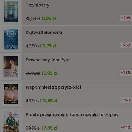
lub wyda
Trzy siostry
stronie
internet
pomagaj
11,95 zł
70%
39,90 zł
analizie i
optymali
wydajno
strony
Klątwa Salomona
internet
PHPSESSID
Sesja
Cookie
PHP.net
11,75 zł
75%
47,80 zł
generow
www.oczytani.pl
przez apl
oparte n
Dziwne losy Jane Eyre
PHP. Jest
identyfik
ogólneg
15,95 zł
73%
przeznac
59,90 zł
używany
obsługi
zmiennyc
Wspomnienia z przyszłości
użytkown
Zwykle je
liczba
12,95 zł
74%
49,90 zł
generow
losowo,
jej użyc
być spec
Proste przyjemności. Łatwe i szybkie przepisy
dla witry
dobrym
przykład
17,85 zł
74%
69,90 zł
utrzymy