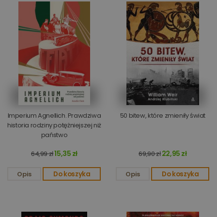
Imperium Agnellich. Prawdziwa
50 bitew, które zmieniły świat
historia rodziny potężniejszej niż
państwo
15,35 zł
22,95 zł
64,99 zł
69,90 zł
Opis
Do koszyka
Opis
Do koszyka