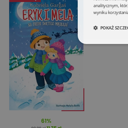
analitycznym, któr
wyniku korzystania
POKAŻ SZCZE
Niezbędne
Niezbędne pliki cookie
zarządzanie kontem. B
Nazwa
61%
kqs_koszyk