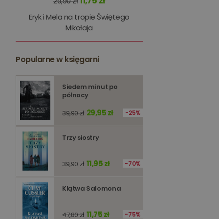
11,75 zł
29,90 zł
kqs_panel
Eryk i Mela na tropie Świętego
kqs_token
Mikołaja
kqs_przechowalnia
Popularne w księgarni
licznik
Polityce 
Siedem minut po
PHPSESSID
północy
29,95 zł
39,90 zł
25%
Trzy siostry
Nazwa
Nazwa
11,95 zł
39,90 zł
70%
_ga_Q25NFDH6D8
_ga_PF5CNRJ3W2
_gid
Klątwa Salomona
_ga
11,75 zł
47,80 zł
75%