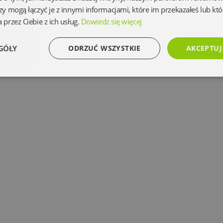
zy mogą łączyć je z innymi informacjami, które im przekazałeś lub któ
 przez Ciebie z ich usług.
Dowiedz się więcej
GÓŁY
ODRZUĆ WSZYSTKIE
AKCEPTUJ
Wydajność
Targetowanie
Funkcjonalność
Ni
Niezbędne
Wydajność
Targetowanie
Funkcjonalność
Niesklasyfikowan
 umożliwiają korzystanie z podstawowych funkcji strony internetowej, takich jak logowanie 
ez niezbędnych plików cookie nie można prawidłowo korzystać ze strony internetowej.
Dostawca
/
Okres
Opis
Domena
przechowywania
www.oczytani.pl
1 miesiąc