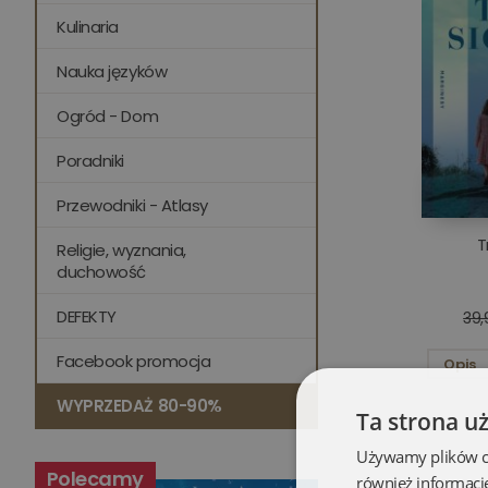
Kulinaria
Nauka języków
Ogród - Dom
Poradniki
Przewodniki - Atlasy
T
Religie, wyznania,
duchowość
DEFEKTY
39,
Facebook promocja
Opis
WYPRZEDAŻ 80-90%
Ta strona u
Używamy plików coo
Polecamy
również informacj