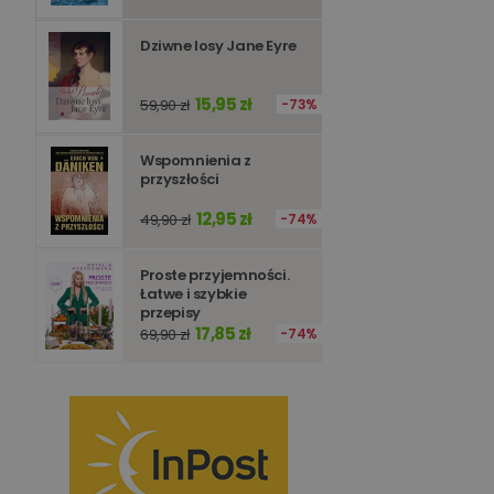
Dziwne losy Jane Eyre
15,95 zł
59,90 zł
73%
Wspomnienia z
przyszłości
12,95 zł
49,90 zł
74%
Proste przyjemności.
Łatwe i szybkie
przepisy
17,85 zł
69,90 zł
74%