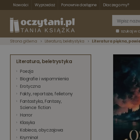
Nowości
Wyprzedaż
Ponownie dostępne
Dlaczego my?
szukaj w 
Strona główna
Literatura, beletrystyka
Literatura piękna, powi
Literatura, beletrystyka
Poezja
Biografie i wspomnienia
Erotyczna
Fakty, reportaże, felietony
Fantastyka, Fantasy,
Science fiction
Horror
Klasyka
Kobieca, obyczajowa
Kryminał