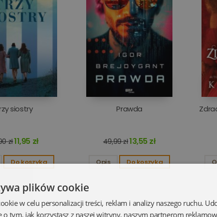
rzy siostry
Prawda
Zdra
11,95 zł
13,55 zł
90 zł
49,99 zł
Do koszyka
Opis
Do koszyka
O
żywa plików cookie
kie w celu personalizacji treści, reklam i analizy naszego ruchu. U
e o tym, jak korzystasz z naszej witryny, naszym partnerom reklamo