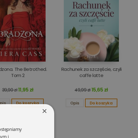
dzona. The Betrothed.
Rachunek za szczęście, czyli
Tom 2
caffe latte
11,95 zł
15,65 zł
39,90 zł
49,99 zł
pis
Do koszyka
Opis
Do koszyka
×
dostępniamy
wym i