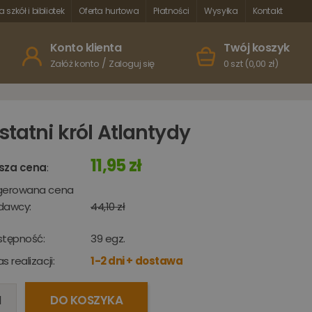
a szkół i bibliotek
Oferta hurtowa
Płatności
Wysyłka
Kontakt
Konto klienta
Twój koszyk
/
Załóż konto
Zaloguj się
0 szt (0,00 zł)
statni król Atlantydy
11,95 zł
sza cena
:
gerowana cena
dawcy:
44,10 zł
stępność:
39
egz.
s realizacji:
1-2 dni + dostawa
DO KOSZYKA