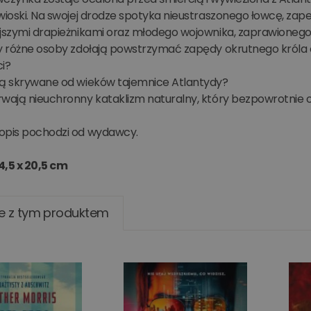
 wioski. Na swojej drodze spotyka nieustraszonego łowcę, za
ejszymi drapieżnikami oraz młodego wojownika, zaprawioneg
zy różne osoby zdołają powstrzymać zapędy okrutnego króla 
ci?
ią skrywane od wieków tajemnice Atlantydy?
rwają nieuchronny kataklizm naturalny, który bezpowrotnie 
opis pochodzi od wydawcy.
4,5 x 20,5 cm
e z tym produktem