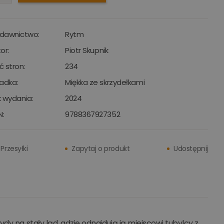
dawnictwo:
Rytm
or:
Piotr Skupnik
ść stron:
234
adka:
Miękka ze skrzydełkami
 wydania:
2024
N:
9788367927352
Przesyłki
Zapytaj o produkt
Udostępnij
y na stały ląd, gdzie odnajdują ją miejscowi tubylcy z