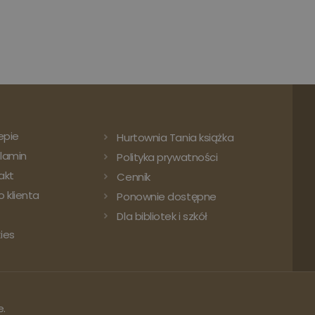
epie
Hurtownia Tania książka
lamin
Polityka prywatności
akt
Cennik
 klienta
Ponownie dostępne
Dla bibliotek i szkół
ies
e.