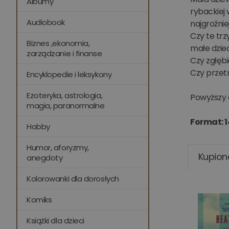
Albumy
rybackiej
Audiobook
najgroźni
Czy te tr
Biznes ,ekonomia,
małe dzie
zarządzanie i finanse
Czy zgłęb
Czy przet
Encyklopedie i leksykony
Ezoteryka, astrologia,
Powyższy 
magia, paranormalne
Format: 1
Hobby
Humor, aforyzmy,
Kupion
anegdoty
Kolorowanki dla dorosłych
Komiks
Książki dla dzieci