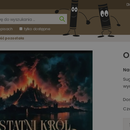
Dl
opisach
tylko dostępne
eść pozostała
O
Na
Su
wy
Do
Cza