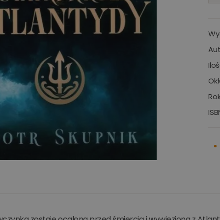
Wy
Aut
Ilo
Okł
Rok
ISB
czynka zostaje ocalona przed śmiercią i wywieziona z Atlantyd