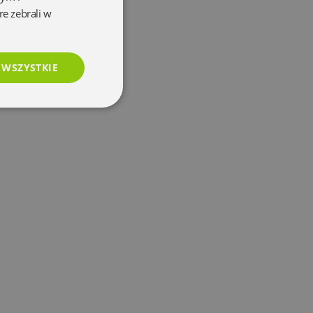
re zebrali w
 WSZYSTKIE
esklasyfikowane
e
użytkownika i