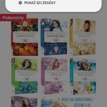
POKAŻ SZCZEGÓŁY
Niezbędne
Wydajność
Polecamy
Targetowanie
Funkcjonalność
Niesklasyfikowane
Niezbędne
Wydajność
Targetowanie
Funkcjonalność
Niesklasyfikowane
Niezbędne pliki cookie umożliwiają korzystanie z
podstawowych funkcji strony internetowej, takich jak
logowanie użytkownika i zarządzanie kontem. Bez