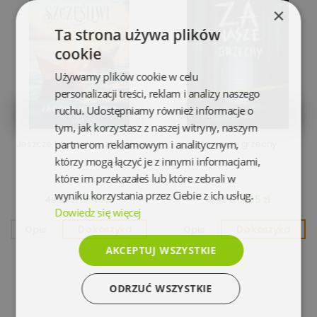
×
Ta strona używa plików
cookie
Używamy plików cookie w celu
personalizacji treści, reklam i analizy naszego
ruchu. Udostępniamy również informacje o
tym, jak korzystasz z naszej witryny, naszym
Jeszcze będziemy szczęśliwi
partnerom reklamowym i analitycznym,
Za nasze grzechy
którzy mogą łączyć je z innymi informacjami,
które im przekazałeś lub które zebrali w
wyniku korzystania przez Ciebie z ich usług.
15,45 zł
12,95 zł
49,99 zł
41,99 zł
Dowiedz się więcej
Opis
Do koszyka
Opis
Do koszyka
AKCEPTUJ WSZYSTKIE
ODRZUĆ WSZYSTKIE