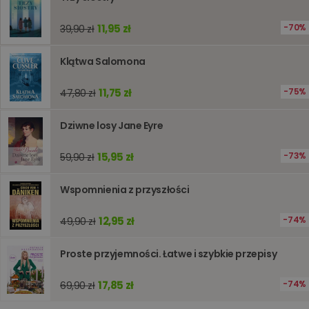
stronie
internet
11,95 zł
pomagaj
70%
39,90 zł
analizie i
optymali
wydajno
Klątwa Salomona
strony
internet
11,75 zł
75%
47,80 zł
PHPSESSID
Sesja
Cookie
PHP.net
generow
www.oczytani.pl
przez apl
Dziwne losy Jane Eyre
oparte n
PHP. Jest
identyfik
ogólneg
15,95 zł
73%
59,90 zł
przeznac
używany
obsługi
Wspomnienia z przyszłości
zmiennyc
użytkown
Zwykle je
12,95 zł
74%
49,90 zł
liczba
generow
losowo,
jej użyc
Proste przyjemności. Łatwe i szybkie przepisy
być spec
dla witry
dobrym
17,85 zł
74%
69,90 zł
przykład
utrzymy
statusu