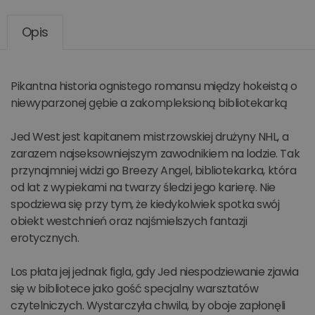
Opis
Pikantna historia ognistego romansu między hokeistą o
niewyparzonej gębie a zakompleksioną bibliotekarką
Jed West jest kapitanem mistrzowskiej drużyny NHL, a
zarazem najseksowniejszym zawodnikiem na lodzie. Tak
przynajmniej widzi go Breezy Angel, bibliotekarka, która
od lat z wypiekami na twarzy śledzi jego karierę. Nie
spodziewa się przy tym, że kiedykolwiek spotka swój
obiekt westchnień oraz najśmielszych fantazji
erotycznych.
Los płata jej jednak figla, gdy Jed niespodziewanie zjawia
się w bibliotece jako gość specjalny warsztatów
czytelniczych. Wystarczyła chwila, by oboje zapłonęli