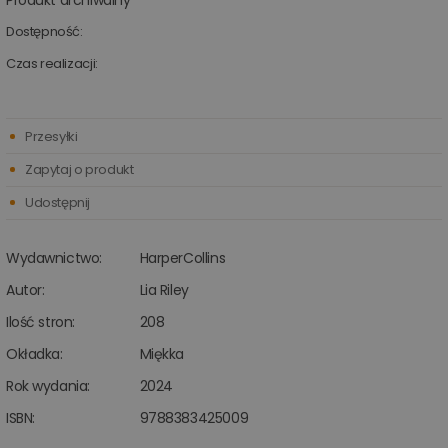
Produkt archiwalny
Dostępność:
Czas realizacji:
Przesyłki
Zapytaj o produkt
Udostępnij
Wydawnictwo:
HarperCollins
Autor:
Lia Riley
Ilość stron:
208
Okładka:
Miękka
Rok wydania:
2024
ISBN:
9788383425009