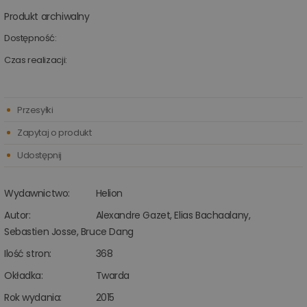
Produkt archiwalny
Dostępność:
Czas realizacji:
Przesyłki
Zapytaj o produkt
Udostępnij
Wydawnictwo:
Helion
Autor:
Alexandre Gazet
,
Elias Bachaalany
,
Sebastien Josse
,
Bruce Dang
Ilość stron:
368
Okładka:
Twarda
Rok wydania:
2015