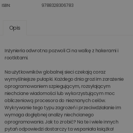
ISBN:
9788328306783
Opis
Inżynieria odwrotna pozwoli Ci na walkę z hakerami i
rootkitami.
Na użytkowników globalnej sieci czekają coraz
wymyślniejsze pułapki. Każdego dnia grozi im zarażenie
oprogramowaniem szpiegującym, rozsyłającym
niechciane wiadomości lub wykorzystującym moc
obliczeniową procesora do nieznanych celów.
Wykrywanie tego typu zagrożeń i przeciwdziałanie im
wymaga dogłębnej analizy niechcianego
oprogramowania. Jak to zrobić? Na te i wiele innych
pytań odpowiedzi dostarczy ta wspaniała książka!