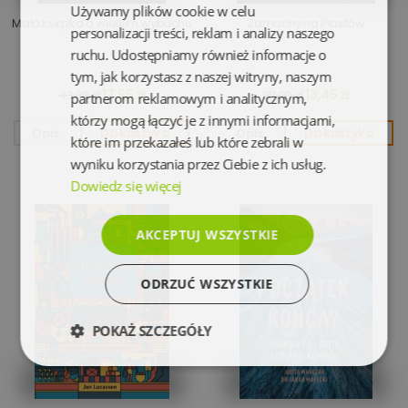
Używamy plików cookie w celu
Mała książka o wielkim wybuchu
Zamachy na Piastów
personalizacji treści, reklam i analizy naszego
ruchu. Udostępniamy również informacje o
tym, jak korzystasz z naszej witryny, naszym
17,55 zł
13,45 zł
43,00 zł
39,90 zł
partnerom reklamowym i analitycznym,
którzy mogą łączyć je z innymi informacjami,
Opis
Do koszyka
Opis
Do koszyka
które im przekazałeś lub które zebrali w
wyniku korzystania przez Ciebie z ich usług.
Dowiedz się więcej
AKCEPTUJ WSZYSTKIE
ODRZUĆ WSZYSTKIE
POKAŻ SZCZEGÓŁY
Niezbędne
Wydajność