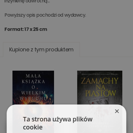
inżynierię odwrotną...
Powyższy opis pochodzi od wydawcy.
Format: 17 x 25 cm
Kupione z tym produktem
×
Ta strona używa plików
cookie