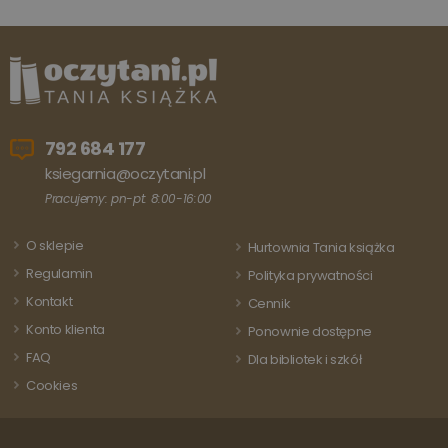
poprzez
przypisanie
losowo
wygenerowanej
liczby jako
identyfikatora
klienta. Jest on
uwzględniony 
każdym żądani
strony w
witrynie i służy
792 684 177
do obliczania
danych
ksiegarnia@oczytani.pl
dotyczących
Pracujemy: pn-pt: 8:00-16:00
odwiedzających
sesji i kampanii
na potrzeby
raportów
O sklepie
Hurtownia Tania książka
analitycznych
witryn.
Regulamin
Polityka prywatności
Kontakt
Cennik
Konto klienta
Ponownie dostępne
FAQ
Dla bibliotek i szkół
Cookies