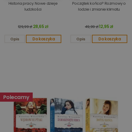
Historia pracy. Nowe dzieje
Początek końca? Rozmowy o
ludzkości
lodzie i zmianie klimatu
Targetowanie
Funkcjonalność
28,65 zł
12,95 zł
129,99 zł
49,99 zł
Niesklasyfikowane
Opis
Do koszyka
Opis
Do koszyka
Niezbędne
Wydajność
Targetowanie
Funkcjonalność
Niesklasyfikowane
Niezbędne pliki cookie umożliwiają korzystanie z
Polecamy
podstawowych funkcji strony internetowej, takich jak
logowanie użytkownika i zarządzanie kontem. Bez
niezbędnych plików cookie nie można prawidłowo
korzystać ze strony internetowej.
Dostawca
/
Okres
Nazwa
Opis
Domena
przechowywania