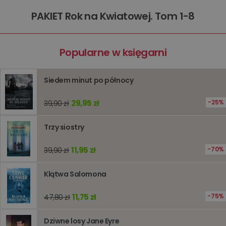
internet
PAKIET Rok na Kwiatowej. Tom 1-8
PHPSESSID
Sesja
Cookie
PHP.net
generow
www.oczytani.pl
przez apl
oparte n
Popularne w księgarni
PHP. Jest
identyfik
ogólneg
przeznac
używany
Siedem minut po północy
obsługi
zmiennyc
użytkown
29,95 zł
25%
39,90 zł
Zwykle je
liczba
generow
Trzy siostry
losowo,
jej użyc
być spec
dla witry
11,95 zł
70%
39,90 zł
dobrym
przykład
utrzymy
Klątwa Salomona
statusu
zalogow
użytkow
11,75 zł
75%
47,80 zł
między
stronami
Dziwne losy Jane Eyre