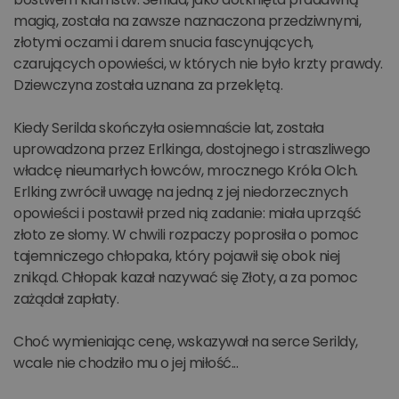
magią, została na zawsze naznaczona przedziwnymi,
złotymi oczami i darem snucia fascynujących,
czarujących opowieści, w których nie było krzty prawdy.
Dziewczyna została uznana za przeklętą.
Kiedy Serilda skończyła osiemnaście lat, została
uprowadzona przez Erlkinga, dostojnego i straszliwego
władcę nieumarłych łowców, mrocznego Króla Olch.
Erlking zwrócił uwagę na jedną z jej niedorzecznych
opowieści i postawił przed nią zadanie: miała uprząść
złoto ze słomy. W chwili rozpaczy poprosiła o pomoc
tajemniczego chłopaka, który pojawił się obok niej
znikąd. Chłopak kazał nazywać się Złoty, a za pomoc
zażądał zapłaty.
Choć wymieniając cenę, wskazywał na serce Serildy,
wcale nie chodziło mu o jej miłość...