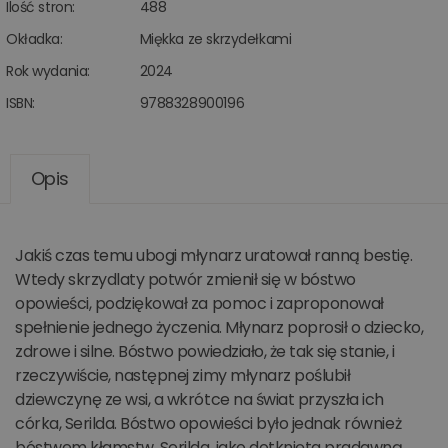
Ilość stron:
488
Okładka:
Miękka ze skrzydełkami
Rok wydania:
2024
ISBN:
9788328900196
Opis
Jakiś czas temu ubogi młynarz uratował ranną bestię.
Wtedy skrzydlaty potwór zmienił się w bóstwo
opowieści, podziękował za pomoc i zaproponował
spełnienie jednego życzenia. Młynarz poprosił o dziecko,
zdrowe i silne. Bóstwo powiedziało, że tak się stanie, i
rzeczywiście, następnej zimy młynarz poślubił
dziewczynę ze wsi, a wkrótce na świat przyszła ich
córka, Serilda. Bóstwo opowieści było jednak również
bóstwem kłamstw. Serilda, jako dotknięta pradawną