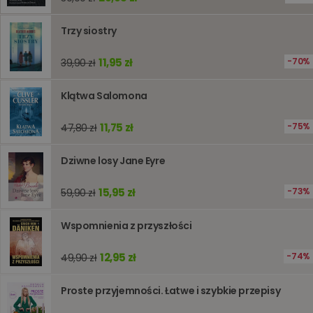
jest uży
przecho
preferenc
Trzy siostry
użytkown
informacj
tymczas
11,95 zł
70%
39,90 zł
związany
koszyki
zakupó
użytkown
Klątwa Salomona
sesji
przegląd
Polityce
11,75 zł
75%
47,80 zł
prywatności Google
licznik
www.oczytani.pl
1 godzina
Ten plik
jest uży
liczenia i
Dziwne losy Jane Eyre
śledzeni
lub wyda
stronie
15,95 zł
internet
73%
59,90 zł
pomagaj
analizie i
optymali
Wspomnienia z przyszłości
wydajno
strony
internet
12,95 zł
74%
49,90 zł
PHPSESSID
Sesja
Cookie
PHP.net
generow
www.oczytani.pl
Proste przyjemności. Łatwe i szybkie przepisy
przez apl
oparte n
PHP. Jest