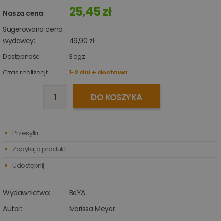
25,45 zł
Nasza cena
:
Sugerowana cena
wydawcy:
49,90 zł
Dostępność:
3
egz.
Czas realizacji:
1-2 dni + dostawa
DO KOSZYKA
Przesyłki
Zapytaj o produkt
Udostępnij
Wydawnictwo:
BeYA
Autor:
Marissa Meyer