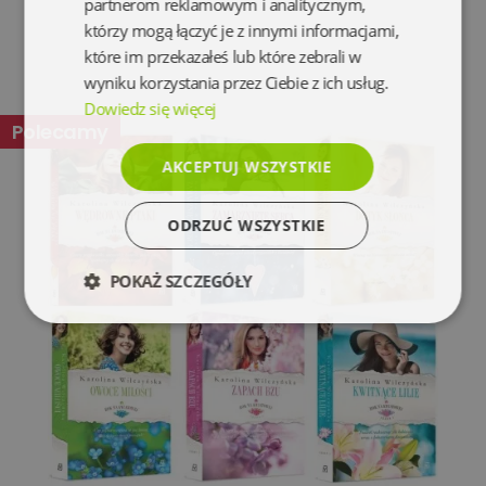
partnerom reklamowym i analitycznym,
którzy mogą łączyć je z innymi informacjami,
które im przekazałeś lub które zebrali w
wyniku korzystania przez Ciebie z ich usług.
Dowiedz się więcej
Polecamy
AKCEPTUJ WSZYSTKIE
ODRZUĆ WSZYSTKIE
POKAŻ SZCZEGÓŁY
Niezbędne
Wydajność
Targetowanie
Funkcjonalność