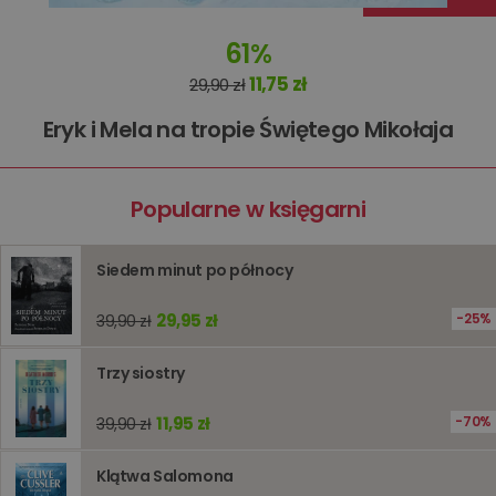
optymali
wydajno
61%
strony
internet
11,75 zł
29,90 zł
PHPSESSID
Sesja
Cookie
PHP.net
generow
www.oczytani.pl
Eryk i Mela na tropie Świętego Mikołaja
przez apl
oparte n
PHP. Jest
identyfik
ogólneg
przeznac
Popularne w księgarni
używany
obsługi
zmiennyc
użytkown
Siedem minut po północy
Zwykle je
liczba
generow
29,95 zł
25%
39,90 zł
losowo,
jej użyc
być spec
Trzy siostry
dla witry
dobrym
przykład
utrzymy
11,95 zł
70%
39,90 zł
statusu
zalogow
użytkow
Klątwa Salomona
między