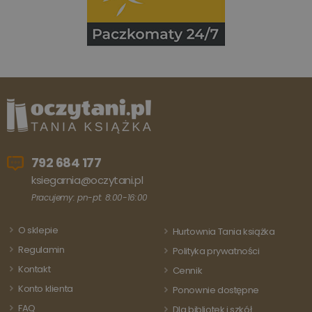
rozróżniania
unikalnych
użytkowników
poprzez
przypisanie
losowo
wygenerowanej
liczby jako
identyfikatora
klienta. Jest on
uwzględniony 
każdym żądani
strony w
witrynie i służy
do obliczania
danych
dotyczących
792 684 177
odwiedzających
sesji i kampanii
ksiegarnia@oczytani.pl
na potrzeby
raportów
Pracujemy: pn-pt: 8:00-16:00
analitycznych
witryn.
O sklepie
Hurtownia Tania książka
Regulamin
Polityka prywatności
Kontakt
Cennik
Konto klienta
Ponownie dostępne
FAQ
Dla bibliotek i szkół