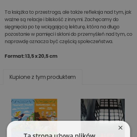
Ta książka to przestroga, ale także refleksja nad tym, jak
ważne są relacje i bliskość z innymi. Zachęcamy do
sięgnięcia po tę wciągającą lekturę, która na długo
pozostanie w pamięci i skłoni do przemyśleń nad tym, co
naprawdę oznacza być częścią społeczeństwa.
Format: 13,5 x 20,5 cm
Kupione z tym produktem
×
Ta strona używa plików