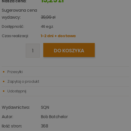
Nasza cena
:
Sugerowana cena
wydawcy:
39,99 zł
Dostępność:
46
egz.
Czas realizacji:
1-2 dni + dostawa
DO KOSZYKA
Przesyłki
Zapytaj o produkt
Udostępnij
Wydawnictwo:
SQN
Autor:
Bob Batchelor
Ilość stron:
368