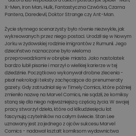
X-Men, Iron Man, Hulk, Fantastyczna Czwórka, Czarna
Pantera, Daredevil, Doktor Strange czy Ant-Man.
Życie słynnego scenarzysty było równie niezwykłe, jak
wykreowanych przez niego postaci. Urodził się w Nowym
Jorku w żydowskiej rodzinie imigrantów z Rumunii. Jego
dzieciństwo naznaczone było wieloma
przeprowadzkami w obrębie miasta. Jako nastolatek
bardzo lubił pisanie i marzył o wielkiej karierze w tej
dziedzinie. Początkowo wykonywał drobne zlecenia -
pisał nekrologi i teksty zachęcające do prenumeraty
gazety. Gdy zatrudniał się w Timely Comics, które później
zmieniło nazwę na Marvel Comics, nie sądził, że komiksy
staną się dla niego najważniejszą częścią życia. W swojej
pracy stworzył dzieła, które od kilkudziesięciu lat
fascynują czytelników na całym świecie. Stan Lee
uznawany jest za jednego z ojców sukcesu Marvel
Comics - nadawał kształt komiksom wydawnictwa