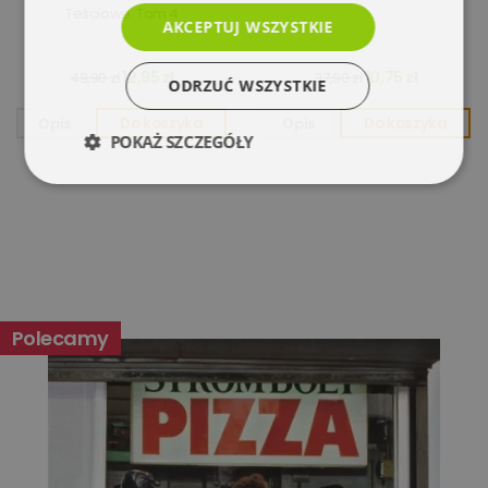
Teściowe. Tom 4
AKCEPTUJ WSZYSTKIE
12,95 zł
10,75 zł
49,90 zł
37,90 zł
ODRZUĆ WSZYSTKIE
Opis
Do koszyka
Opis
Do koszyka
POKAŻ SZCZEGÓŁY
Niezbędne
Wydajność
Targetowanie
Funkcjonalność
Polecamy
Niesklasyfikowane