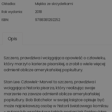
Okładka:
Miękka ze skrzydełkami
Rok wydania:
2018
ISBN:
9788381292252
Opis
Szczera, prawdziwa i wciągająca opowieść o człowieku,
który marzył o karierze pisarskiej, a zrobił o wiele więcej:
odmienił oblicze amerykańskiej popkultury.
Stan Lee. Człowiek-Marvel to szczera, prawdziwa i
wciągająca historia pisarza, który realizując swoje
marzenie na zawsze odmienił oblicze amerykańskiej
popkultury. Bob Batchelor w swojej książce opisuje być
może najciekawszą osobę w historii światowego komiksu
- autora lub współautora takich postaci jak Spider-Man,