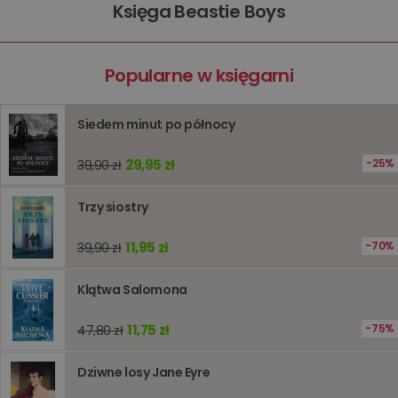
użytkown
Księga Beastie Boys
sesji
przegląd
Polityce
prywatności Google
licznik
www.oczytani.pl
1 godzina
Ten plik
jest uży
Popularne w księgarni
liczenia i
śledzeni
lub wyda
stronie
Siedem minut po północy
internet
pomagaj
analizie i
29,95 zł
25%
39,90 zł
optymali
wydajno
strony
internet
Trzy siostry
PHPSESSID
Sesja
Cookie
PHP.net
generow
www.oczytani.pl
11,95 zł
70%
39,90 zł
przez apl
oparte n
PHP. Jest
Klątwa Salomona
identyfik
ogólneg
przeznac
używany
11,75 zł
75%
47,80 zł
obsługi
zmiennyc
użytkown
Dziwne losy Jane Eyre
Zwykle je
liczba