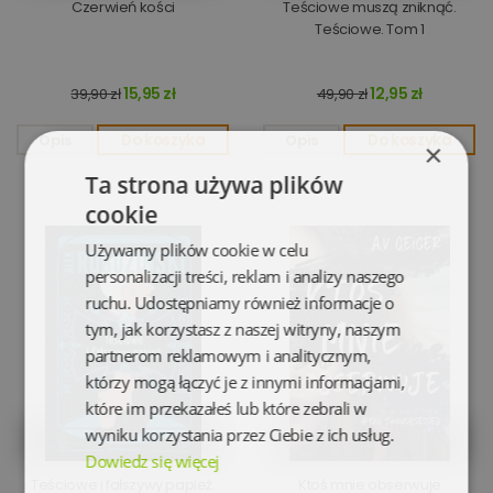
Czerwień kości
Teściowe muszą zniknąć.
Teściowe. Tom 1
15,95 zł
12,95 zł
39,90 zł
49,90 zł
Opis
Do koszyka
Opis
Do koszyka
×
Ta strona używa plików
cookie
Używamy plików cookie w celu
personalizacji treści, reklam i analizy naszego
ruchu. Udostępniamy również informacje o
tym, jak korzystasz z naszej witryny, naszym
partnerom reklamowym i analitycznym,
którzy mogą łączyć je z innymi informacjami,
które im przekazałeś lub które zebrali w
wyniku korzystania przez Ciebie z ich usług.
Dowiedz się więcej
Teściowe i fałszywy papież.
Ktoś mnie obserwuje