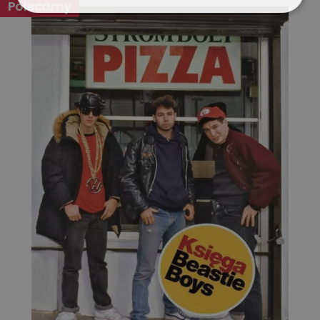
Polecamy
Niezbędne
Wydajność
Targetowanie
Funkcjonalność
Niesklasyfikowane
Niezbędne
Wydajność
Targetowanie
Funkcjonalność
Niesklasyfikowane
Niezbędne pliki cookie umożliwiają korzystanie z
podstawowych funkcji strony internetowej, takich jak
logowanie użytkownika i zarządzanie kontem. Bez
niezbędnych plików cookie nie można prawidłowo
korzystać ze strony internetowej.