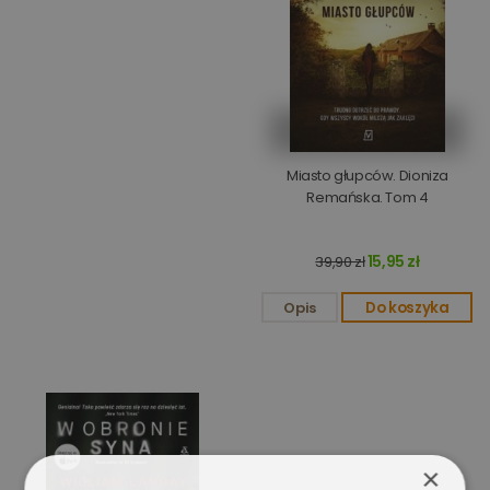
Miasto głupców. Dioniza
Remańska. Tom 4
15,95 zł
39,90 zł
Opis
Do koszyka
×