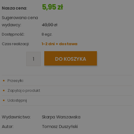
5,95 zł
Nasza cena
:
Sugerowana cena
wydawcy:
49,90 zł
Dostępność:
8
egz.
Czas realizacji:
1-2 dni + dostawa
DO KOSZYKA
Przesyłki
Zapytaj o produkt
Udostępnij
Wydawnictwo:
Skarpa Warszawska
Autor:
Tomasz Duszyński