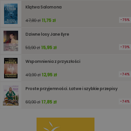
pomagaj
analizie i
Klątwa Salomona
optymali
wydajno
strony
11,75 zł
75%
47,80 zł
internet
PHPSESSID
Sesja
Cookie
PHP.net
Dziwne losy Jane Eyre
generow
www.oczytani.pl
przez apl
oparte n
15,95 zł
73%
59,90 zł
PHP. Jest
identyfik
ogólneg
przeznac
Wspomnienia z przyszłości
używany
obsługi
zmiennyc
12,95 zł
74%
49,90 zł
użytkown
Zwykle je
liczba
Proste przyjemności. Łatwe i szybkie przepisy
generow
losowo,
jej użyc
być spec
17,85 zł
74%
69,90 zł
dla witry
dobrym
przykład
utrzymy
statusu
zalogow
użytkow