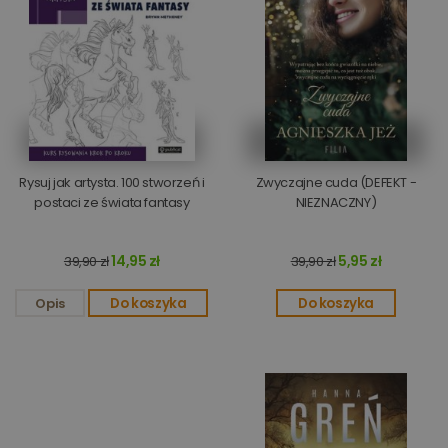
Rysuj jak artysta. 100 stworzeń i
Zwyczajne cuda (DEFEKT -
postaci ze świata fantasy
NIEZNACZNY)
14,95 zł
5,95 zł
39,90 zł
39,90 zł
Opis
Do koszyka
Do koszyka