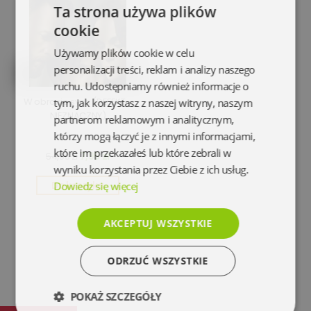
Ta strona używa plików
cookie
Używamy plików cookie w celu
personalizacji treści, reklam i analizy naszego
ruchu. Udostępniamy również informacje o
W obronie syna (DEFEKT -
tym, jak korzystasz z naszej witryny, naszym
NIEZNACZNY)
partnerom reklamowym i analitycznym,
którzy mogą łączyć je z innymi informacjami,
które im przekazałeś lub które zebrali w
7,95 zł
54,90 zł
wyniku korzystania przez Ciebie z ich usług.
Dowiedz się więcej
Do koszyka
AKCEPTUJ WSZYSTKIE
ODRZUĆ WSZYSTKIE
POKAŻ SZCZEGÓŁY